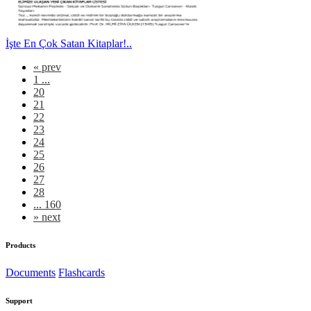
İşte En Çok Satan Kitaplar!..
«
prev
1 ...
20
21
22
23
24
25
26
27
28
... 160
»
next
Products
Documents
Flashcards
Support