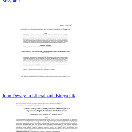
Sosyoloji
John Dewey`in Liberalizmi: Birey/cilik