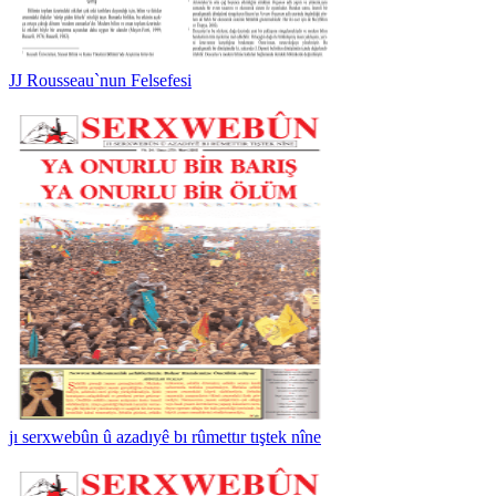
JJ Rousseau`nun Felsefesi
jı serxwebûn û azadıyê bı rûmettır tıştek nîne