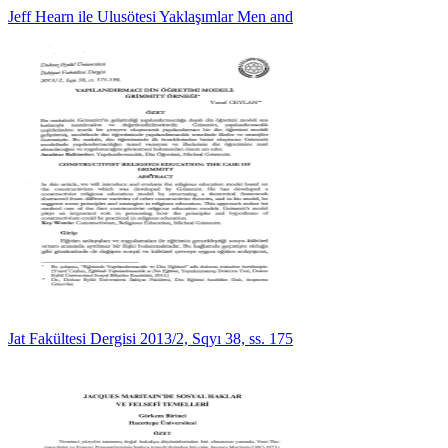
Jeff Hearn ile Ulusötesi Yaklaşımlar Men and
Jat Fakültesi Dergisi 2013/2, Sqyı 38, ss. 175