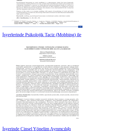
İşyerlerinde Psikolojik Taciz (Mobbing) ile
İşyerinde Cinsel Yönelim Ayrımcılığı