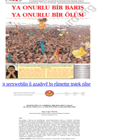
jı serxwebûn û azadıyê bı rûmettır tıştek nîne