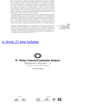
ıx dıvan 21 gırıs bolumu