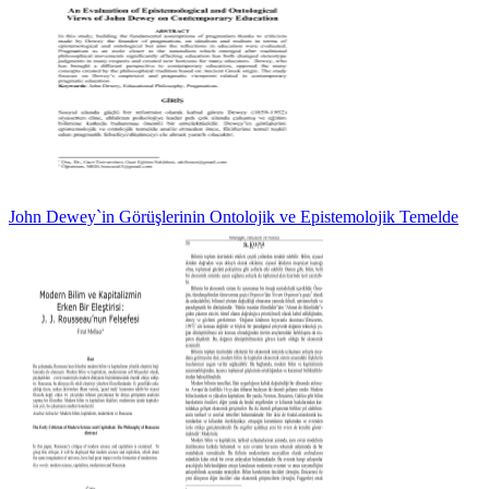
John Dewey`in Görüşlerinin Ontolojik ve Epistemolojik Temelde