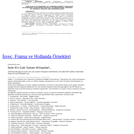
İsveç, Fransa ve Hollanda Örnekleri