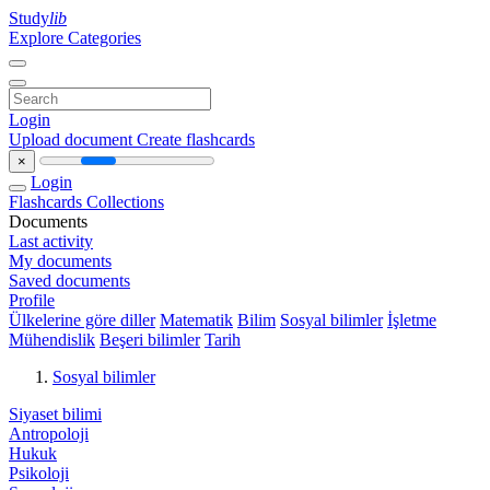
Study
lib
Explore Categories
Login
Upload document
Create flashcards
×
Login
Flashcards
Collections
Documents
Last activity
My documents
Saved documents
Profile
Ülkelerine göre diller
Matematik
Bilim
Sosyal bilimler
İşletme
Mühendislik
Beşeri bilimler
Tarih
Sosyal bilimler
Siyaset bilimi
Antropoloji
Hukuk
Psikoloji