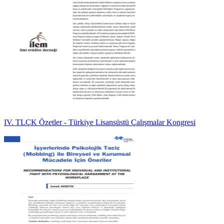
IV. TLÇK Özetler - Türkiye Lisansüstü Çalışmalar Kongresi