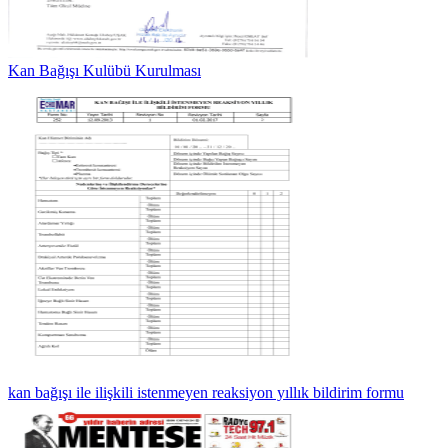
Kan Bağışı Kulübü Kurulması
kan bağışı ile ilişkili istenmeyen reaksiyon yıllık bildirim formu