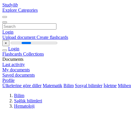
Study
lib
Explore Categories
Login
Upload document
Create flashcards
×
Login
Flashcards
Collections
Documents
Last activity
My documents
Saved documents
Profile
Ülkelerine göre diller
Matematik
Bilim
Sosyal bilimler
İşletme
Mühend
Bilim
Sağlık bilimleri
Hematoloji