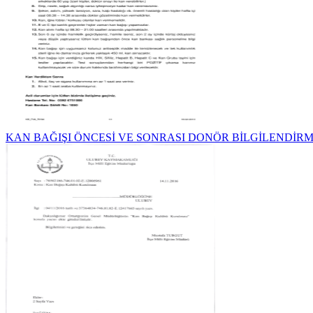
KAN BAĞIŞI ÖNCESİ VE SONRASI DONÖR BİLGİLENDİR