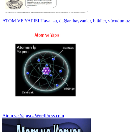
ATOM VE YAPISI Hava, su, dağlar, hayvanlar, bitkiler, vücudumuz
Atom ve Yapısı - WordPress.com