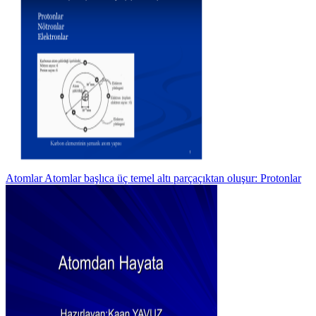
Atomlar Atomlar başlıca üç temel altı parçaçıktan oluşur: Protonlar