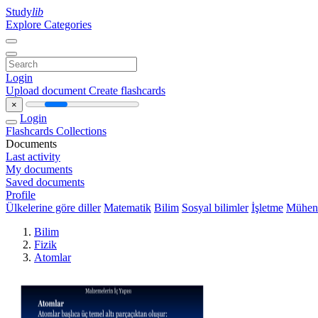
Study
lib
Explore Categories
Login
Upload document
Create flashcards
×
Login
Flashcards
Collections
Documents
Last activity
My documents
Saved documents
Profile
Ülkelerine göre diller
Matematik
Bilim
Sosyal bilimler
İşletme
Mühend
Bilim
Fizik
Atomlar