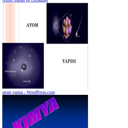
Atom Yapısı ve Orbitaller
atom yapısı - WordPress.com