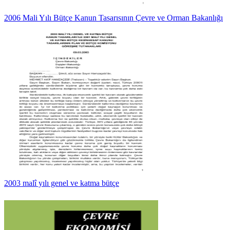
2006 Mali Yılı Bütçe Kanun Tasarısının Çevre ve Orman Bakanlığı
2003 malî yılı genel ve katma bütçe