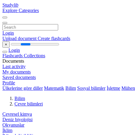
Study
lib
Explore Categories
Login
Upload document
Create flashcards
×
Login
Flashcards
Collections
Documents
Last activity
My documents
Saved documents
Profile
Ülkelerine göre diller
Matematik
Bilim
Sosyal bilimler
İşletme
Mühend
Bilim
Çevre bilimleri
Çevresel kimya
Deniz biyolojisi
Okyanuslar
İklim