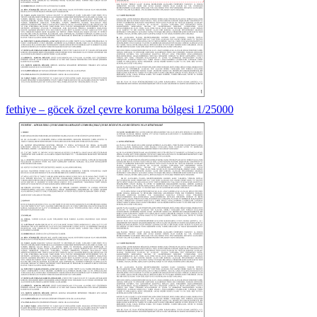
fethiye – göcek özel çevre koruma bölgesi 1/25000