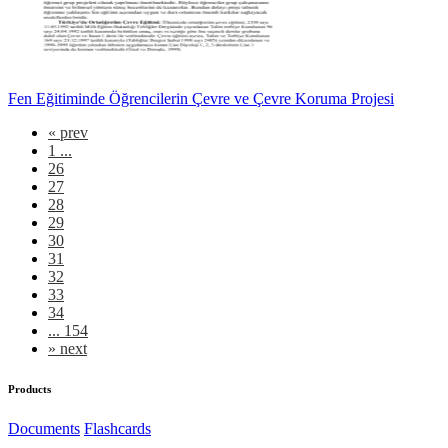
Fen Eğitiminde Öğrencilerin Çevre ve Çevre Koruma Projesi
«
prev
1 ...
26
27
28
29
30
31
32
33
34
... 154
»
next
Products
Documents
Flashcards