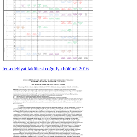
fen-edebiyat fakültesi coğrafya bölümü 2016