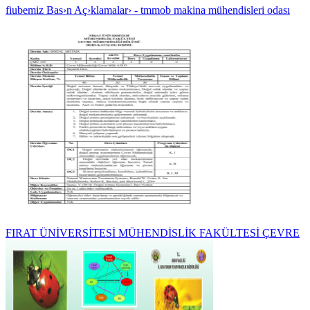
fiubemiz Bas›n Aç›klamalar› - tmmob makina mühendisleri odası
FIRAT ÜNİVERSİTESİ MÜHENDİSLİK FAKÜLTESİ ÇEVRE