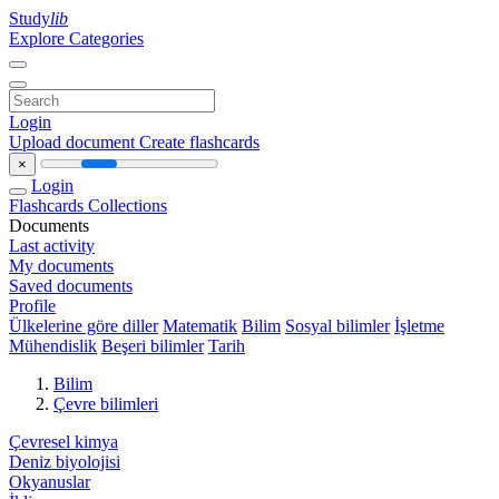
Study
lib
Explore Categories
Login
Upload document
Create flashcards
×
Login
Flashcards
Collections
Documents
Last activity
My documents
Saved documents
Profile
Ülkelerine göre diller
Matematik
Bilim
Sosyal bilimler
İşletme
Mühendislik
Beşeri bilimler
Tarih
Bilim
Çevre bilimleri
Çevresel kimya
Deniz biyolojisi
Okyanuslar