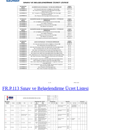
FR.P.113 Sınav ve Belgelendirme Ücret Listesi