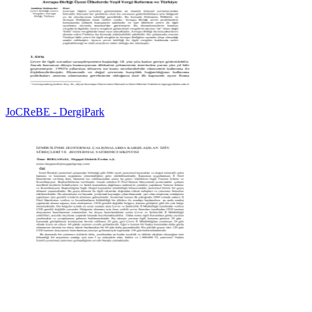
JoCReBE - DergiPark