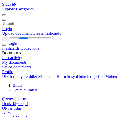
Study
lib
Explore Categories
Login
Upload document
Create flashcards
×
Login
Flashcards
Collections
Documents
Last activity
My documents
Saved documents
Profile
Ülkelerine göre diller
Matematik
Bilim
Sosyal bilimler
İşletme
Mühend
Bilim
Çevre bilimleri
Çevresel kimya
Deniz biyolojisi
Okyanuslar
İklim