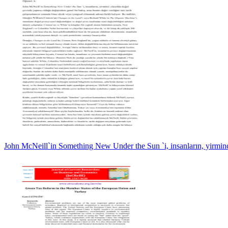
John McNeill`in Something New Under the Sun `i, insanların, yirmin