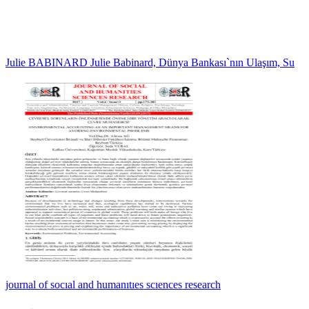
Julie BABINARD Julie Babinard, Dünya Bankası`nın Ulaşım, Su
journal of socıal and humanıtıes scıences research