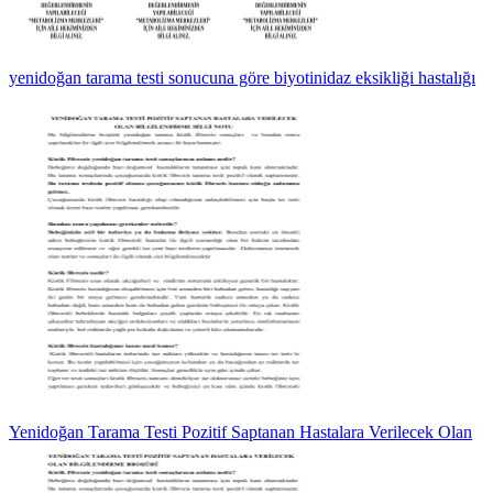
yenidoğan tarama testi sonucuna göre biyotinidaz eksikliği hastalığı
Yenidoğan Tarama Testi Pozitif Saptanan Hastalara Verilecek Olan