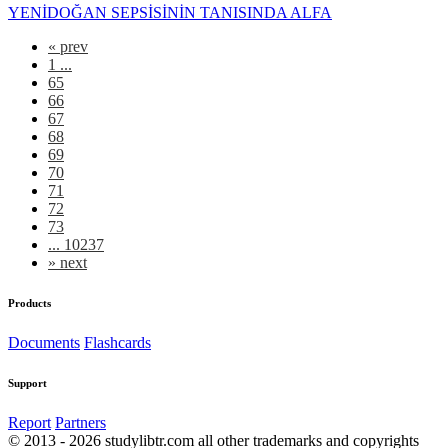
YENİDOĞAN SEPSİSİNİN TANISINDA ALFA
«
prev
1 ...
65
66
67
68
69
70
71
72
73
... 10237
»
next
Products
Documents
Flashcards
Support
Report
Partners
© 2013 - 2026 studylibtr.com all other trademarks and copyrights