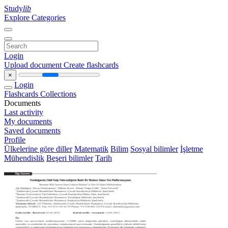
Study
lib
Explore Categories
Login
Upload document
Create flashcards
×
Login
Flashcards
Collections
Documents
Last activity
My documents
Saved documents
Profile
Ülkelerine göre diller
Matematik
Bilim
Sosyal bilimler
İşletme
Mühendislik
Beşeri bilimler
Tarih