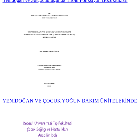
Yenidoğan ve Sütçocukluğunda Tiroid Fonksiyon Bozuklukları
YENİDOĞAN VE ÇOCUK YOĞUN BAKIM ÜNİTELERİNDE