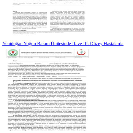
Yenidoğan Yoğun Bakım Ünitesinde II. ve III. Düzey Hastalarda