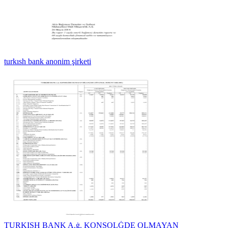
turkısh bank anonim şirketi
TURKISH BANK A.ġ. KONSOLĠDE OLMAYAN