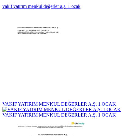
vakıf yatırım menkul değerler a.ş. 1 ocak
VAKIF YATIRIM MENKUL DEĞERLER A.Ş. 1 OCAK
VAKIF YATIRIM MENKUL DEĞERLER A.Ş. 1 OCAK