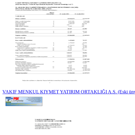
VAKIF MENKUL KIYMET YATIRIM ORTAKLIĞI A.Ş. (Eski ünv