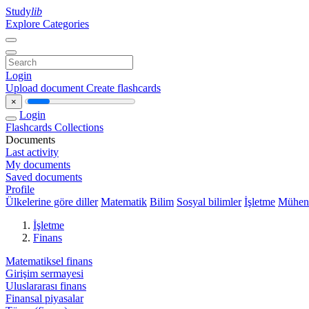
Study
lib
Explore Categories
Login
Upload document
Create flashcards
×
Login
Flashcards
Collections
Documents
Last activity
My documents
Saved documents
Profile
Ülkelerine göre diller
Matematik
Bilim
Sosyal bilimler
İşletme
Mühend
İşletme
Finans
Matematiksel finans
Girişim sermayesi
Uluslararası finans
Finansal piyasalar