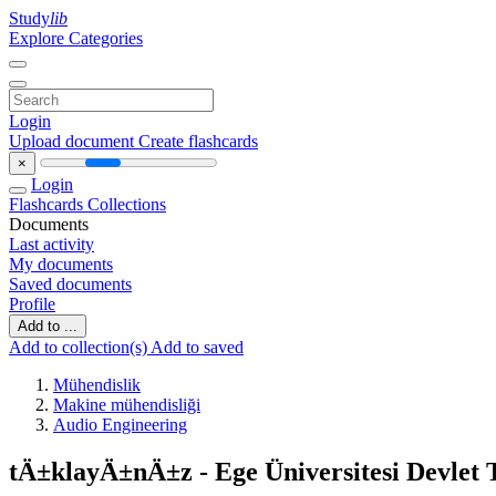
Study
lib
Explore Categories
Login
Upload document
Create flashcards
×
Login
Flashcards
Collections
Documents
Last activity
My documents
Saved documents
Profile
Add to ...
Add to collection(s)
Add to saved
Mühendislik
Makine mühendisliği
Audio Engineering
tÄ±klayÄ±nÄ±z - Ege Üniversitesi Devlet 