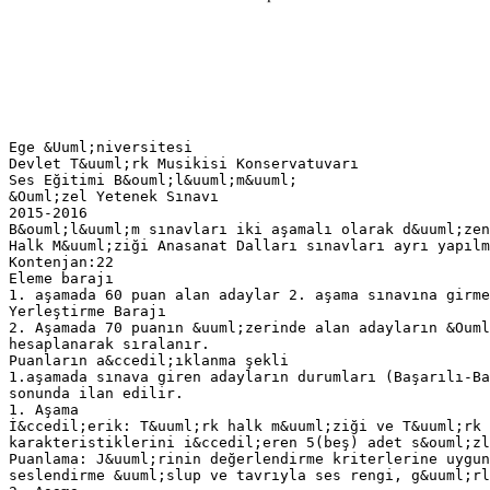
Ege &Uuml;niversitesi
Devlet T&uuml;rk Musikisi Konservatuvarı
Ses Eğitimi B&ouml;l&uuml;m&uuml;
&Ouml;zel Yetenek Sınavı
2015-2016
B&ouml;l&uuml;m sınavları iki aşamalı olarak d&uuml;zen
Halk M&uuml;ziği Anasanat Dalları sınavları ayrı yapılm
Kontenjan:22
Eleme barajı
1. aşamada 60 puan alan adaylar 2. aşama sınavına girme
Yerleştirme Barajı
2. Aşamada 70 puanın &uuml;zerinde alan adayların &Ouml
hesaplanarak sıralanır.
Puanların a&ccedil;ıklanma şekli
1.aşamada sınava giren adayların durumları (Başarılı-Ba
sonunda ilan edilir.
1. Aşama
İ&ccedil;erik: T&uuml;rk halk m&uuml;ziği ve T&uuml;rk 
karakteristiklerini i&ccedil;eren 5(beş) adet s&ouml;zl
Puanlama: J&uuml;rinin değerlendirme kriterlerine uygun
seslendirme &uuml;slup ve tavrıyla ses rengi, g&uuml;rl