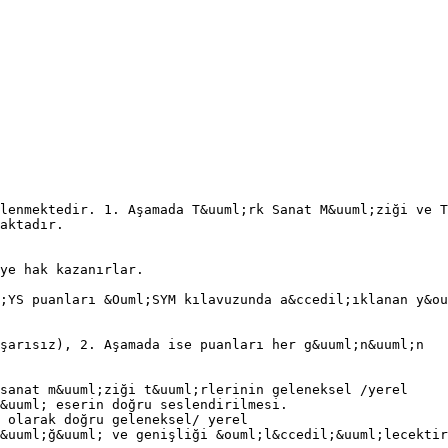
lenmektedir. 1. Aşamada T&uuml;rk Sanat M&uuml;ziği ve T
aktadır.
ye hak kazanırlar.
;YS puanları &Ouml;SYM kılavuzunda a&ccedil;ıklanan y&ou
şarısız), 2. Aşamada ise puanları her g&uuml;n&uuml;n
sanat m&uuml;ziği t&uuml;rlerinin geleneksel /yerel
&uuml; eserin doğru seslendirilmesi.
 olarak doğru geleneksel/ yerel
&uuml;ğ&uuml; ve genişliği &ouml;l&ccedil;&uuml;lecektir