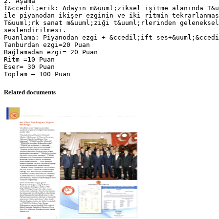
2. Aşama
İ&ccedil;erik: Adayın m&uuml;ziksel işitme alanında T&u
ile piyanodan ikişer ezginin ve iki ritmin tekrarlanmas
T&uuml;rk sanat m&uuml;ziği t&uuml;rlerinden geleneksel
seslendirilmesi.
Puanlama: Piyanodan ezgi + &ccedil;ift ses+&uuml;&ccedi
Tanburdan ezgi=20 Puan
Bağlamadan ezgi= 20 Puan
Ritm =10 Puan
Eser= 30 Puan
Related documents