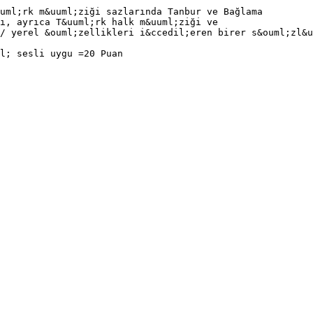
uml;rk m&uuml;ziği sazlarında Tanbur ve Bağlama
ı, ayrıca T&uuml;rk halk m&uuml;ziği ve
/ yerel &ouml;zellikleri i&ccedil;eren birer s&ouml;zl&u
l; sesli uygu =20 Puan