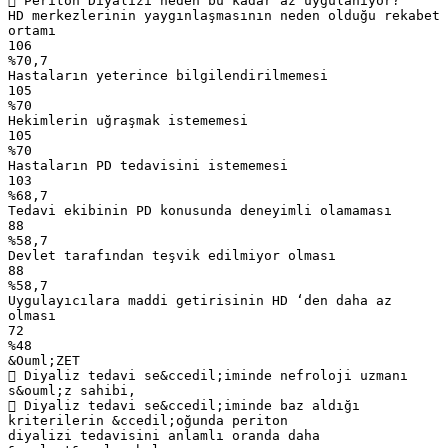
 Periton Diyalizi neden bu kadar az uygulanıyor?
HD merkezlerinin yaygınlaşmasının neden olduğu rekabet
ortamı
106
%70,7
Hastaların yeterince bilgilendirilmemesi
105
%70
Hekimlerin uğraşmak istememesi
105
%70
Hastaların PD tedavisini istememesi
103
%68,7
Tedavi ekibinin PD konusunda deneyimli olamaması
88
%58,7
Devlet tarafından teşvik edilmiyor olması
88
%58,7
Uygulayıcılara maddi getirisinin HD ‘den daha az
olması
72
%48
&Ouml;ZET
 Diyaliz tedavi se&ccedil;iminde nefroloji uzmanı
s&ouml;z sahibi,
 Diyaliz tedavi se&ccedil;iminde baz aldığı
kriterilerin &ccedil;oğunda periton
diyalizi tedavisini anlamlı oranda daha