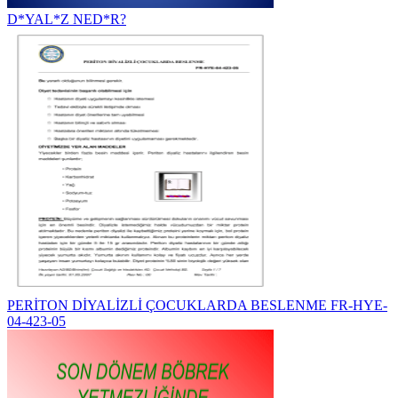
D*YAL*Z NED*R?
PERİTON DİYALİZLİ ÇOCUKLARDA BESLENME FR-HYE-
04-423-05