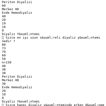
Periton Diyalizi
60
Merkez HD
Evde Hemodiyaliz
40
20
19
10
0
Diyaliz Y&ouml;ntemi
 Sizce en iyi uzun s&uuml;reli diyaliz y&ouml;ntemi
nedir ?
80
73
70
60
50
n=150
40
38
38
Periton Diyalizi
Merkez HD
30
Evde Hemodiyaliz
20
10
0
Diyaliz Y&ouml;ntemi
 Sizce hangi diyaliz y&ouml;nteminde erken d&ouml;nem