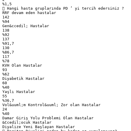
%1,5
 Hangi hasta gruplarında PD ’ yi tercih edersiniz ?
RRF devam eden hastalar
142
%94
Gen&ccedil; Hastalar
138
%92
137
%91,7
130
%86,7
117
%78
KVH Olan Hastalar
93
%62
Diyabetik Hastalar
60
%40
Yaşlı Hastalar
55
%36,7
Vol&uuml;m Kontrol&uuml; Zor olan Hastalar
24
%40
Damar Giriş Yolu Problemi Olan Hastalar
&Ccedil;ocuk Hastalar
Diyalize Yeni Başlayan Hastalar