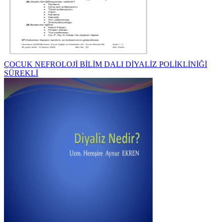
ÇOCUK NEFROLOJİ BİLİM DALI DİYALİZ POLİKLİNİĞİ
SÜREKLİ