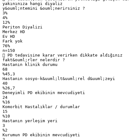
yakınınıza hangi diyaliz
y&ouml;ntemini &ouml;nerirsiniz ?
3%
4%
12%
Periton Diyalizi
Merkez HD
Ev HD
Fark yok
76%
n=150
 PD tedavisine karar verirken dikkate aldığınız
fakt&ouml;rler nelerdir ?
Hastanın klinik durumu
68
%45,3
Hastanın sosyo-k&uuml;lt&uuml;rel d&uuml;zeyi
40
%26,7
Deneyimli PD ekibinin mevcudiyeti
24
%16
Komorbit Hastalıklar / durumlar
15
%10
Hastanın yerleşim yeri
3
%2
Kurumun PD ekibinin mevcudiyeti
2