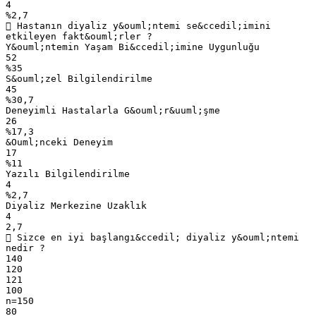
4
%2,7
 Hastanın diyaliz y&ouml;ntemi se&ccedil;imini
etkileyen fakt&ouml;rler ?
Y&ouml;ntemin Yaşam Bi&ccedil;imine Uygunluğu
52
%35
S&ouml;zel Bilgilendirilme
45
%30,7
Deneyimli Hastalarla G&ouml;r&uuml;şme
26
%17,3
&Ouml;nceki Deneyim
17
%11
Yazılı Bilgilendirilme
4
%2,7
Diyaliz Merkezine Uzaklık
4
2,7
 Sizce en iyi başlangı&ccedil; diyaliz y&ouml;ntemi
nedir ?
140
120
121
100
n=150
80