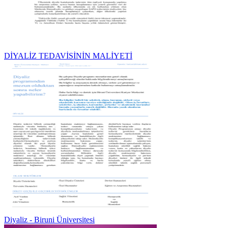
DİYALİZ TEDAVİSİNİN MALİYETİ
Diyaliz - Biruni Üniversitesi