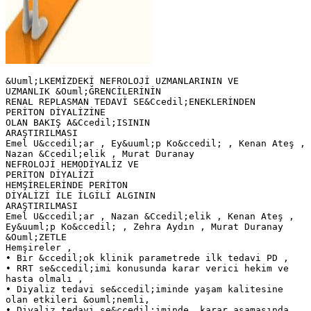
&Uuml;LKEMİZDEKİ NEFROLOJİ UZMANLARININ VE
UZMANLIK &Ouml;ĞRENCİLERİNİN
RENAL REPLASMAN TEDAVİ SE&Ccedil;ENEKLERİNDEN
PERİTON DİYALİZİNE
OLAN BAKIŞ A&Ccedil;ISININ
ARAŞTIRILMASI
Emel U&ccedil;ar , Ey&uuml;p Ko&ccedil; , Kenan Ateş ,
Nazan &Ccedil;elik , Murat Duranay
NEFROLOJİ HEMODİYALİZ VE
PERİTON DİYALİZİ
HEMŞİRELERİNDE PERİTON
DİYALİZİ İLE İLGİLİ ALGININ
ARAŞTIRILMASI
Emel U&ccedil;ar , Nazan &Ccedil;elik , Kenan Ateş ,
Ey&uuml;p Ko&ccedil; , Zehra Aydın , Murat Duranay
&Ouml;ZETLE
Hemşireler ,
• Bir &ccedil;ok klinik parametrede ilk tedavi PD ,
• RRT se&ccedil;imi konusunda karar verici hekim ve
hasta olmalı ,
• Diyaliz tedavi se&ccedil;iminde yaşam kalitesine
olan etkileri &ouml;nemli,
• Diyaliz tedavi se&ccedil;iminde, karar aşamasında