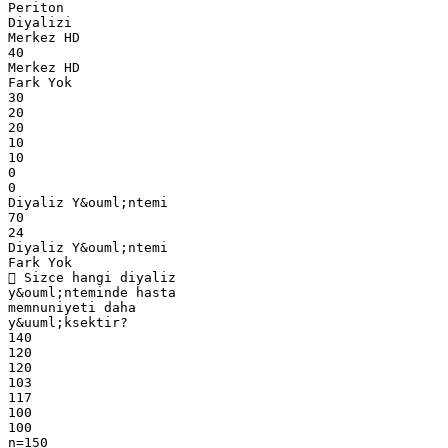
Periton
Diyalizi
Merkez HD
40
Merkez HD
Fark Yok
30
20
20
10
10
0
0
Diyaliz Y&ouml;ntemi
70
24
Diyaliz Y&ouml;ntemi
Fark Yok
 Sizce hangi diyaliz
y&ouml;nteminde hasta
memnuniyeti daha
y&uuml;ksektir?
140
120
120
103
117
100
100
n=150