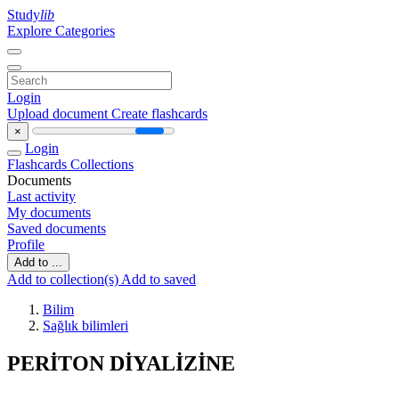
Study
lib
Explore Categories
Login
Upload document
Create flashcards
×
Login
Flashcards
Collections
Documents
Last activity
My documents
Saved documents
Profile
Add to ...
Add to collection(s)
Add to saved
Bilim
Sağlık bilimleri
PERİTON DİYALİZİNE