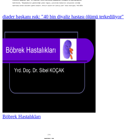
diader başkanı ışık: "40 bin diyaliz hastası ölümü terkediliyor"
Böbrek Hastalıkları