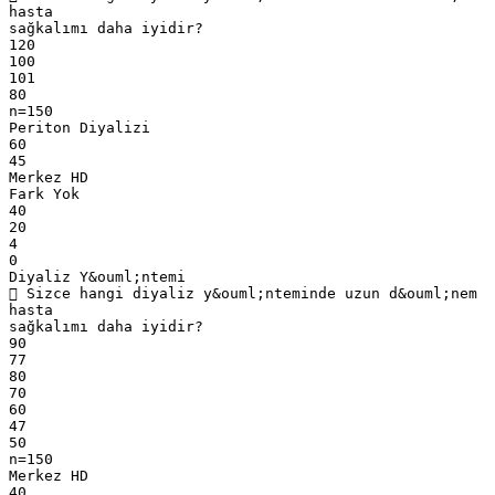
hasta
sağkalımı daha iyidir?
120
100
101
80
n=150
Periton Diyalizi
60
45
Merkez HD
Fark Yok
40
20
4
0
Diyaliz Y&ouml;ntemi
 Sizce hangi diyaliz y&ouml;nteminde uzun d&ouml;nem
hasta
sağkalımı daha iyidir?
90
77
80
70
60
47
50
n=150
Merkez HD
40