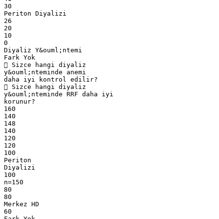
30
Periton Diyalizi
26
20
10
0
Diyaliz Y&ouml;ntemi
Fark Yok
 Sizce hangi diyaliz
y&ouml;nteminde anemi
daha iyi kontrol edilir?
 Sizce hangi diyaliz
y&ouml;nteminde RRF daha iyi
korunur?
160
140
148
140
120
120
100
Periton
Diyalizi
100
n=150
80
80
Merkez HD
60
Fark Yok