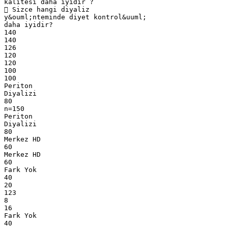
kalitesi daha iyidir ?
 Sizce hangi diyaliz
y&ouml;nteminde diyet kontrol&uuml;
daha iyidir?
140
140
126
120
120
100
100
Periton
Diyalizi
80
n=150
Periton
Diyalizi
80
Merkez HD
60
Merkez HD
60
Fark Yok
40
20
123
8
16
Fark Yok
40