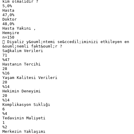
kim olmalıdır ?
5,0%
Hasta
47,0%
Doktor
48,0%
Hasta Yakını ,
Hemşire
n=150
 Diyaliz y&ouml;ntemi se&ccedil;iminizi etkileyen en
&ouml;nemli fakt&ouml;r ?
Sağkalım Verileri
71
%47
Hastanın Tercihi
28
%16
Yaşam Kalitesi Verileri
20
%14
Hekimin Deneyimi
20
%14
Komplikasyon Sıklığı
6
%4
Tedavinin Maliyeti
1
%2
Merkezin Yaklaşımı