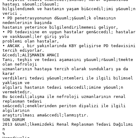
hastayı s&ouml;zl&uuml;
bilgilendimek ve hastanın yaşam bi&ccedil;imi y&ouml;n
verici ,
• PD penetrasyonunun d&uuml;ş&uuml;k olmasının
nedenlerinin başında
hastanın yeterince bilgilendirilmemesi geliyor,
• PD tedavisine en uygun hastalar gen&ccedil; hastalar
ve vask&uuml;ler giriş yolu
problemi olan hastalar,
• ANCAK , bir yakınlarında KBY gelişirse PD tedavisini
tercih ediyorlar.
&Ccedil;ALIŞMANIN AMACI
Tanı, teşhis ve tedavi aşamasını y&uuml;r&uuml;tmekte
olan nefroloji
uzmanlarının hastaya tercih olarak sundukları ya da
karar
verdikleri tedavi y&ouml;ntemleri ile ilgili bilimsel
yaklaşım ve
algıları hastanın tedavi se&ccedil;imine y&ouml;n
vermektedir.
Bu &ccedil;alışma ile nefroloji uzmanlarının renal
replasman tedavi
se&ccedil;eneklerinden periton diyalizi ile ilgili
algılarının
araştırılması ama&ccedil;lanmıştır.
SON DURUM
2013 &Uuml;lkemizdeki Renal Replasman Tedavi Dağılımı
n
%