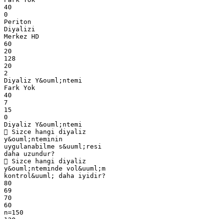
40
0
Periton
Diyalizi
Merkez HD
60
20
128
20
2
Diyaliz Y&ouml;ntemi
Fark Yok
40
7
15
0
Diyaliz Y&ouml;ntemi
 Sizce hangi diyaliz
y&ouml;nteminin
uygulanabilme s&uuml;resi
daha uzundur?
 Sizce hangi diyaliz
y&ouml;nteminde vol&uuml;m
kontrol&uuml; daha iyidir?
80
69
70
60
n=150