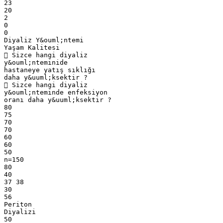
23
20
2
0
0
Diyaliz Y&ouml;ntemi
Yaşam Kalitesi
 Sizce hangi diyaliz
y&ouml;nteminide
hastaneye yatış sıklığı
daha y&uuml;ksektir ?
 Sizce hangi diyaliz
y&ouml;nteminde enfeksiyon
oranı daha y&uuml;ksektir ?
80
75
70
70
60
60
50
n=150
80
40
37 38
30
56
Periton
Diyalizi
50