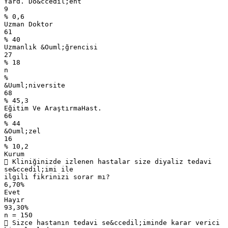
Yard. Do&ccedil;ent
9
% 0,6
Uzman Doktor
61
% 40
Uzmanlık &Ouml;ğrencisi
27
% 18
n
%
&Uuml;niversite
68
% 45,3
Eğitim Ve AraştırmaHast.
66
% 44
&Ouml;zel
16
% 10,2
Kurum
 Kliniğinizde izlenen hastalar size diyaliz tedavi
se&ccedil;imi ile
ilgili fikrinizi sorar mı?
6,70%
Evet
Hayır
93,30%
n = 150
 Sizce hastanın tedavi se&ccedil;iminde karar verici