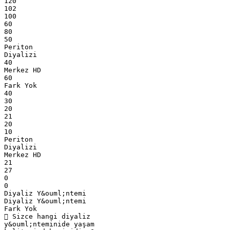
120
102
100
60
80
50
Periton
Diyalizi
40
Merkez HD
60
Fark Yok
40
30
20
21
20
10
Periton
Diyalizi
Merkez HD
21
27
0
0
Diyaliz Y&ouml;ntemi
Diyaliz Y&ouml;ntemi
Fark Yok
 Sizce hangi diyaliz
y&ouml;nteminide yaşam