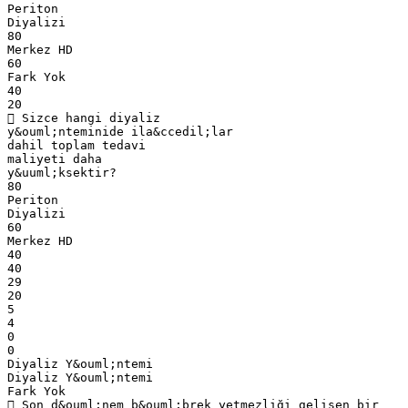
Periton
Diyalizi
80
Merkez HD
60
Fark Yok
40
20
 Sizce hangi diyaliz
y&ouml;nteminide ila&ccedil;lar
dahil toplam tedavi
maliyeti daha
y&uuml;ksektir?
80
Periton
Diyalizi
60
Merkez HD
40
40
29
20
5
4
0
0
Diyaliz Y&ouml;ntemi
Diyaliz Y&ouml;ntemi
Fark Yok
 Son d&ouml;nem b&ouml;brek yetmezliği gelişen bir