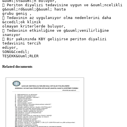
&uuml;st&uuml;n buluyor,
 Periton diyalizi tedavisine uygun ve &ouml;ncelikli
g&ouml;rd&uuml;ğ&uuml; hasta
grubu geniş ,
 Tedavinin az uygulanıyor olma nedenlerini daha
&ccedil;ok klinik
olmayan kriterlerde buluyor,
 Tedavinin etkinliğine ve g&uuml;venilirliğine
inanıyor
 Bir yakınında KBY gelişirse periton diyalizi
tedavisini tercih
ediyor,
SONU&Ccedil;
Related documents