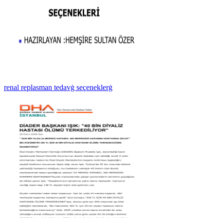
renal replasman tedavġ seçeneklerġ