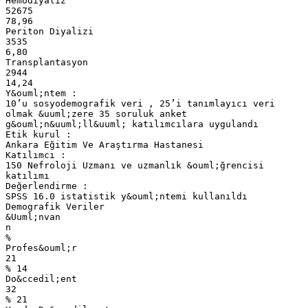
Hemodiyaliz
52675
78,96
Periton Diyalizi
3535
6,80
Transplantasyon
2944
14,24
Y&ouml;ntem :
10’u sosyodemografik veri , 25’i tanımlayıcı veri
olmak &uuml;zere 35 soruluk anket
g&ouml;n&uuml;ll&uuml; katılımcılara uygulandı
Etik kurul :
Ankara Eğitim Ve Araştırma Hastanesi
Katılımcı :
150 Nefroloji Uzmanı ve uzmanlık &ouml;ğrencisi
katılımı
Değerlendirme :
SPSS 16.0 istatistik y&ouml;ntemi kullanıldı
Demografik Veriler
&Uuml;nvan
n
%
Profes&ouml;r
21
% 14
Do&ccedil;ent
32
% 21