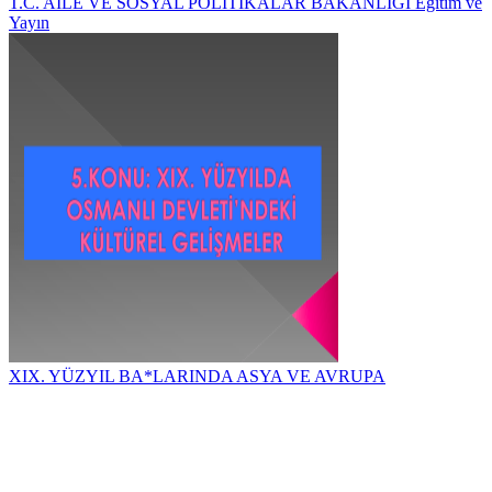
T.C. AİLE VE SOSYAL POLİTİKALAR BAKANLIĞI Eğitim ve
Yayın
XIX. YÜZYIL BA*LARINDA ASYA VE AVRUPA