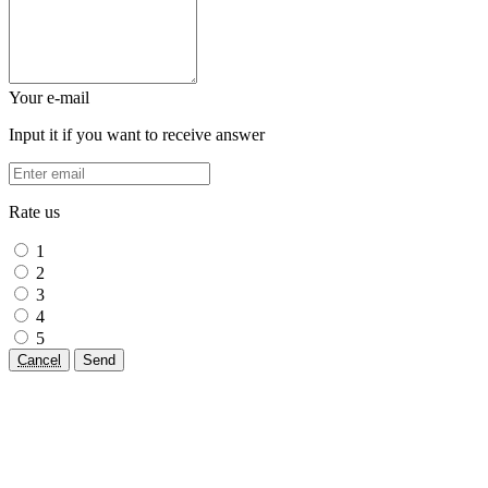
Your e-mail
Input it if you want to receive answer
Rate us
1
2
3
4
5
Cancel
Send