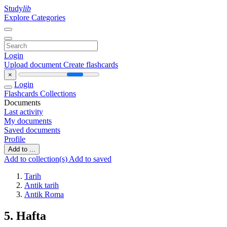
Study
lib
Explore Categories
Login
Upload document
Create flashcards
×
Login
Flashcards
Collections
Documents
Last activity
My documents
Saved documents
Profile
Add to ...
Add to collection(s)
Add to saved
Tarih
Antik tarih
Antik Roma
5. Hafta