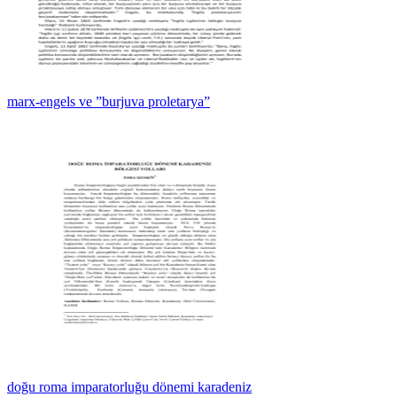
marx-engels ve ”burjuva proletarya”
doğu roma imparatorluğu dönemi karadeniz