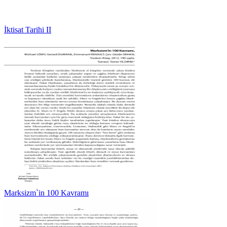
İktisat Tarihi II
Marksizm`in 100 Kavramı