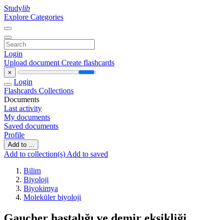
Study
lib
Explore Categories
Login
Upload document
Create flashcards
×
Login
Flashcards
Collections
Documents
Last activity
My documents
Saved documents
Profile
Add to ...
Add to collection(s)
Add to saved
Bilim
Biyoloji
Biyokimya
Moleküler biyoloji
Gaucher hastalığı ve demir eksikliği