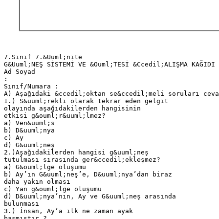
7.Sınıf 7.&Uuml;nite
G&Uuml;NEŞ SİSTEMİ VE &Ouml;TESİ &Ccedil;ALIŞMA KAĞIDI
Ad Soyad
:
Sınıf/Numara :
A) Aşağıdaki &ccedil;oktan se&ccedil;meli soruları ceva
1.) S&uuml;rekli olarak tekrar eden gelgit
olayında aşağıdakilerden hangisinin
etkisi g&ouml;r&uuml;lmez?
a) Ven&uuml;s
b) D&uuml;nya
c) Ay
d) G&uuml;neş
2.)Aşağıdakilerden hangisi g&uuml;neş
tutulması sırasında ger&ccedil;ekleşmez?
a) G&ouml;lge oluşumu
b) Ay’ın G&uuml;neş’e, D&uuml;nya’dan biraz
daha yakın olması
c) Yan g&ouml;lge oluşumu
d) D&uuml;nya’nın, Ay ve G&uuml;neş arasında
bulunması
3.) İnsan, Ay’a ilk ne zaman ayak
basmıştır ?