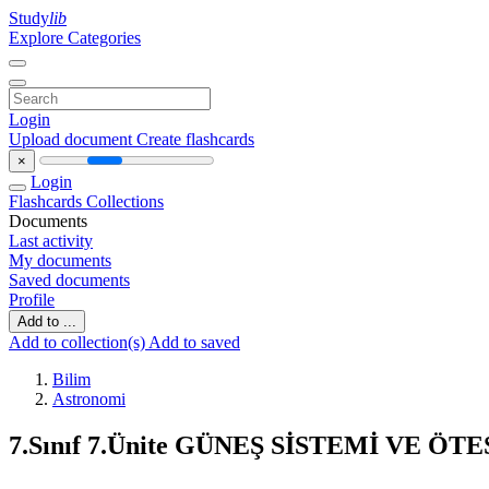
Study
lib
Explore Categories
Login
Upload document
Create flashcards
×
Login
Flashcards
Collections
Documents
Last activity
My documents
Saved documents
Profile
Add to ...
Add to collection(s)
Add to saved
Bilim
Astronomi
7.Sınıf 7.Ünite GÜNEŞ SİSTEMİ VE Ö