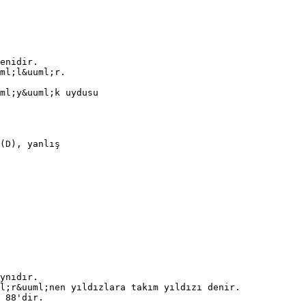
enidir.
ml;l&uuml;r.
ml;y&uuml;k uydusu
(D), yanlış
ynıdır.
l;r&uuml;nen yıldızlara takım yıldızı denir.
 88'dir.