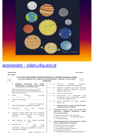
gezegenler - video.eba.gov.tr