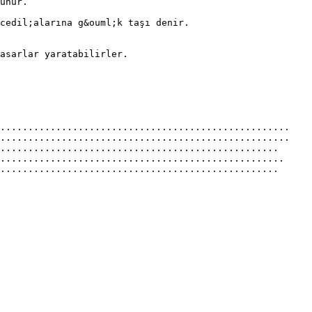
unur.
ccedil;alarına g&ouml;k taşı denir.
asarlar yaratabilirler.
.....................................................
.....................................................
..................................................
...................................................
..................................................