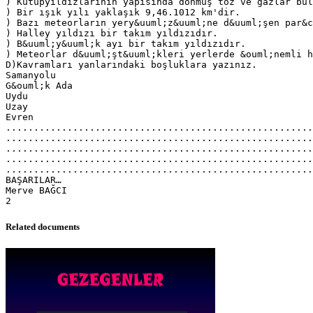
) Kutupyıldızlarının yapısında donmuş toz ve gazlar bul
) Bir ışık yılı yaklaşık 9,46.1012 km'dir.
) Bazı meteorların yery&uuml;z&uuml;ne d&uuml;şen par&
) Halley yıldızı bir takım yıldızıdır.
) B&uuml;y&uuml;k ayı bir takım yıldızıdır.
) Meteorlar d&uuml;şt&uuml;kleri yerlerde &ouml;nemli h
D)Kavramları yanlarındaki boşluklara yazınız.
Samanyolu
G&ouml;k Ada
Uydu
Uzay
Evren
......................................................
......................................................
.......................................................
.......................................................
.......................................................
BAŞARILAR…
Merve BAĞCI
Related documents