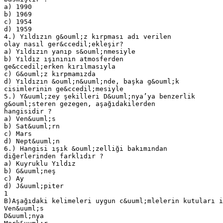
a) 1990
b) 1969
c) 1954
d) 1959
4.) Yıldızın g&ouml;z kırpması adı verilen
olay nasıl ger&ccedil;ekleşir?
a) Yıldızın yanıp s&ouml;nmesiyle
b) Yıldız ışınının atmosferden
ge&ccedil;erken kırılmasıyla
c) G&ouml;z kırpmamızda
d) Yıldızın &ouml;n&uuml;nde, başka g&ouml;k
cisimlerinin ge&ccedil;mesiyle
5.) Y&uuml;zey şekilleri D&uuml;nya’ya benzerlik
g&ouml;steren gezegen, aşağıdakilerden
hangisidir ?
a) Ven&uuml;s
b) Sat&uuml;rn
c) Mars
d) Nept&uuml;n
6.) Hangisi ışık &ouml;zelliği bakımından
diğerlerinden farklıdır ?
a) Kuyruklu Yıldız
b) G&uuml;neş
c) Ay
d) J&uuml;piter
1
B)Aşağıdaki kelimeleri uygun c&uuml;mlelerin kutuları i
Ven&uuml;s
D&uuml;nya