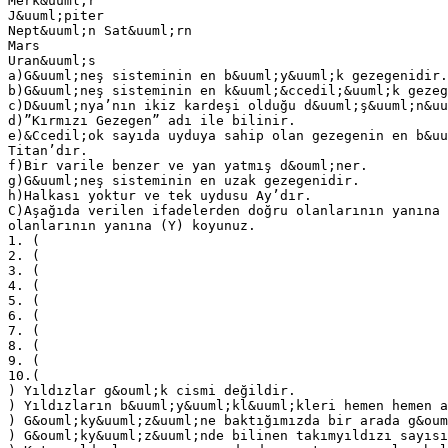
Merk&uuml;r
J&uuml;piter
Nept&uuml;n Sat&uuml;rn
Mars
Uran&uuml;s
a)G&uuml;neş sisteminin en b&uuml;y&uuml;k gezegenidir.
b)G&uuml;neş sisteminin en k&uuml;&ccedil;&uuml;k gezeg
c)D&uuml;nya’nın ikiz kardeşi olduğu d&uuml;ş&uuml;n&uu
d)”Kırmızı Gezegen” adı ile bilinir.
e)&Ccedil;ok sayıda uyduya sahip olan gezegenin en b&uu
Titan’dır.
f)Bir varile benzer ve yan yatmış d&ouml;ner.
g)G&uuml;neş sisteminin en uzak gezegenidir.
h)Halkası yoktur ve tek uydusu Ay’dır.
C)Aşağıda verilen ifadelerden doğru olanlarının yanına 
olanlarının yanına (Y) koyunuz.
1. (
2. (
3. (
4. (
5. (
6. (
7. (
8. (
9. (
10.(
) Yıldızlar g&ouml;k cismi değildir.
) Yıldızların b&uuml;y&uuml;kl&uuml;kleri hemen hemen a
) G&ouml;ky&uuml;z&uuml;ne baktığımızda bir arada g&oum
) G&ouml;ky&uuml;z&uuml;nde bilinen takımyıldızı sayısı