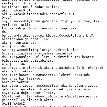
yerleştirildiğinde
su miktarı cos θ kadar azalır.
akı = vAcosθ olur.
akı = vAcosθ ifadesinden hareketle akı
Φ=v.A
suyun i&ccedil;inden ge&ccedil;tiği y&uuml;zey, faklı
yerlerde farklı
konuma sahip d&uuml;zensiz bir yapı ise
dA
bu durumda akı, sonsuz k&uuml;&ccedil;&uuml;k dA
alanlarıdan ge&ccedil;en
akının toplamı olur.
Φ = ∫ v . dA
Su akış &ccedil;izgileriye elektrik alan
&ccedil;izgileri arasındaki benzerlik
d&uuml;ş&uuml;n&uuml;lerek elektrik akısı benzer
bi&ccedil;imde yazılabilir.
Φ = ∫ E . dA
Su akışı ile elektrik akısı arasındaki fark, elektrik
alanda bir akışın
s&ouml;z konusu olmamasıdır. Elektrik akısında
herhangi bir fiziksel
hareket yoktur.
Bir y&uuml;zeyden ge&ccedil;en akı bu y&uuml;zeyden
ge&ccedil;en elektrik alan &ccedil;izgilerinin
sayısıyla doğru orantılıdır.
&Ouml;rnek : Bir k&uuml;p&uuml;n y&uuml;zeylerinden
ge&ccedil;en elektrik akısı
GAUSS YASASI