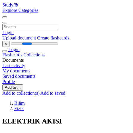
Study
lib
Explore Categories
Login
Upload document
Create flashcards
×
Login
Flashcards
Collections
Documents
Last activity
My documents
Saved documents
Profile
Add to ...
Add to collection(s)
Add to saved
Bilim
Fizik
ELEKTRIK AKISI