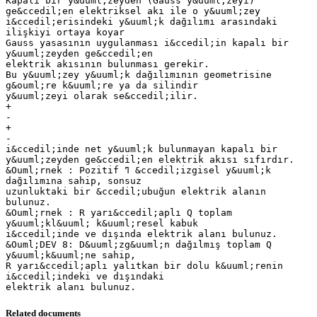
Kapalı bir y&uuml;zeyden (Gauss y&uuml;zeyi)
ge&ccedil;en elektriksel akı ile o y&uuml;zey
i&ccedil;erisindeki y&uuml;k dağılımı arasındaki
ilişkiyi ortaya koyar
Gauss yasasının uygulanması i&ccedil;in kapalı bir
y&uuml;zeyden ge&ccedil;en
elektrik akısının bulunması gerekir.
Bu y&uuml;zey y&uuml;k dağılımının geometrisine
g&ouml;re k&uuml;re ya da silindir
y&uuml;zeyi olarak se&ccedil;ilir.
+
-
+
-
i&ccedil;inde net y&uuml;k bulunmayan kapalı bir
y&uuml;zeyden ge&ccedil;en elektrik akısı sıfırdır.
&Ouml;rnek : Pozitif ߣ &ccedil;izgisel y&uuml;k
dağılımına sahip, sonsuz
uzunluktaki bir &ccedil;ubuğun elektrik alanın
bulunuz.
&Ouml;rnek : R yarı&ccedil;aplı Q toplam
y&uuml;kl&uuml; k&uuml;resel kabuk
i&ccedil;inde ve dışında elektrik alanı bulunuz.
&Ouml;DEV 8: D&uuml;zg&uuml;n dağılmış toplam Q
y&uuml;k&uuml;ne sahip,
R yarı&ccedil;aplı yalıtkan bir dolu k&uuml;renin
i&ccedil;indeki ve dışındaki
Related documents