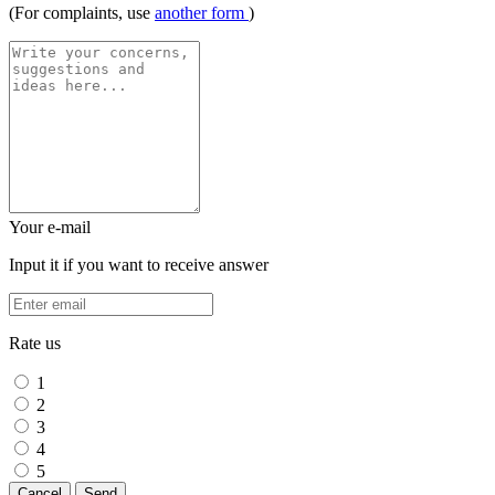
(For complaints, use
another form
)
Your e-mail
Input it if you want to receive answer
Rate us
1
2
3
4
5
Cancel
Send