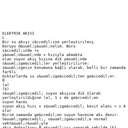
ELEKTRIK AKISI
L
Bir su akışı i&ccedil;ine yerleştirilmiş
boruyu d&uuml;ş&uuml;nelim. Boru
i&ccedil;inde +x
y&ouml;n&uuml;nde v hızıyla akmakta
olan suyun akış hızına dik y&ouml;nde
s&uuml;zge&ccedil;ler yerleştirilirse:
s&uuml;zgecin konumuna bağlı olarak, belli bir zamanda
farklı
miktarlarda su s&uuml;zge&ccedil;ten ge&ccedil;er.
θ
(a)
(b)
s&uuml;zge&ccedil; suyun akışına dik olarak
yerleştirildiğine (a), 1 s de ge&ccedil;en
suyun hacmi
suyun akış hızı x s&uuml;zge&ccedil; kesit alanı = v A
olur
Birim zamanda ge&ccedil;en suyun hacmine akı denir.
S&uuml;zge&ccedil;, s&uuml;zge&ccedil;e normal
vekt&ouml;r&uuml;yle
akış doğrultusu θ a&ccedil;ısı yapacak şekilde (b)