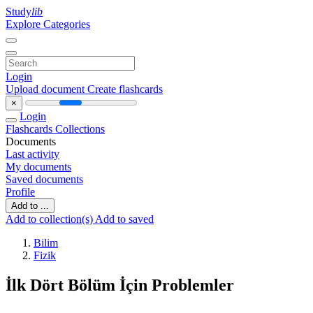
Study
lib
Explore Categories
Login
Upload document
Create flashcards
×
Login
Flashcards
Collections
Documents
Last activity
My documents
Saved documents
Profile
Add to ...
Add to collection(s)
Add to saved
Bilim
Fizik
İlk Dört Bölüm İçin Problemler