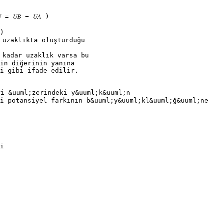
 𝑈𝐵 − 𝑈𝐴 )
 )
 uzaklıkta oluşturduğu
2 kadar uzaklık varsa bu
in diğerinin yanına
ki gibi ifade edilir.
ri &uuml;zerindeki y&uuml;k&uuml;n
i potansiyel farkının b&uuml;y&uuml;kl&uuml;ğ&uuml;ne