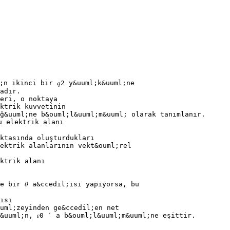
;n ikinci bir 𝑞2 y&uuml;k&uuml;ne
adır.
eri, o noktaya
ktrik kuvvetinin
ğ&uuml;ne b&ouml;l&uuml;m&uuml; olarak tanımlanır.
ğu elektrik alanı
ktasında oluşturdukları
ektrik alanlarının vekt&ouml;rel
ktrik alanı
e bir 𝜃 a&ccedil;ısı yapıyorsa, bu
ısı
uml;zeyinden ge&ccedil;en net
&uuml;n, 𝜀0 ′ a b&ouml;l&uuml;m&uuml;ne eşittir.