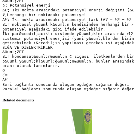
&Ouml;ZET
𝑈; Potansiyel enerji
∆𝑈; İki nokta arasındaki potansiyel enerji değişimi (∆𝑈 =
𝑉;Herhangi bir noktadaki potansiyel
∆𝑉; İki nokta arasındaki potansiyel fark (∆𝑉 = 𝑉𝐵 − 𝑉𝐴
Bir noktasal y&uuml;k&uuml;n kendisinden herhangi bir 
potansiyel aşağıdaki gibi ifade edilebilir.
İki par&ccedil;acıklı sistemde y&uuml;kler arasında 𝑟1
sistemin potansiyel enerjisi (yani y&uuml;klerden birin
getirebilmek i&ccedil;in yapılması gereken iş) aşağıda
SIĞA VE DİELEKTRİKLER
&Ouml;ZET
Bir kondansat&ouml;r&uuml;n 𝐶 sığası, iletkenlerden bi
b&uuml;y&uuml;kl&uuml;ğ&uuml;n&uuml;n, bunlar arasındak
oranı olarak tanımlanır.
𝑄
𝐶≡
∆𝑉
Seri bağlantı sonucunda oluşan eşdeğer sığanın değeri
Related documents