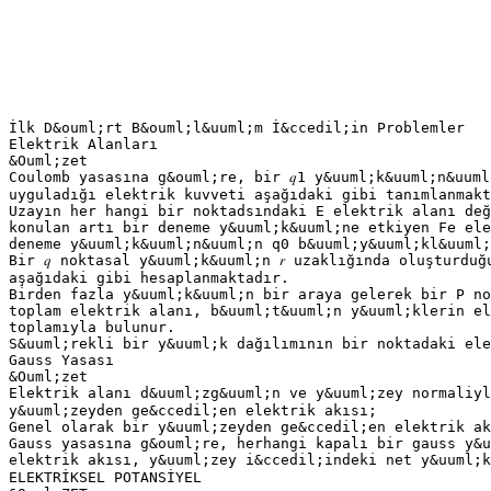
İlk D&ouml;rt B&ouml;l&uuml;m İ&ccedil;in Problemler
Elektrik Alanları
&Ouml;zet
Coulomb yasasına g&ouml;re, bir 𝑞1 y&uuml;k&uuml;n&uuml
uyguladığı elektrik kuvveti aşağıdaki gibi tanımlanmakt
Uzayın her hangi bir noktadsındaki E elektrik alanı değ
konulan artı bir deneme y&uuml;k&uuml;ne etkiyen Fe ele
deneme y&uuml;k&uuml;n&uuml;n q0 b&uuml;y&uuml;kl&uuml;
Bir 𝑞 noktasal y&uuml;k&uuml;n 𝑟 uzaklığında oluşturdu
aşağıdaki gibi hesaplanmaktadır.
Birden fazla y&uuml;k&uuml;n bir araya gelerek bir P no
toplam elektrik alanı, b&uuml;t&uuml;n y&uuml;klerin el
toplamıyla bulunur.
S&uuml;rekli bir y&uuml;k dağılımının bir noktadaki ele
Gauss Yasası
&Ouml;zet
Elektrik alanı d&uuml;zg&uuml;n ve y&uuml;zey normaliyl
y&uuml;zeyden ge&ccedil;en elektrik akısı;
Genel olarak bir y&uuml;zeyden ge&ccedil;en elektrik ak
Gauss yasasına g&ouml;re, herhangi kapalı bir gauss y&u
elektrik akısı, y&uuml;zey i&ccedil;indeki net y&uuml;k
ELEKTRİKSEL POTANSİYEL