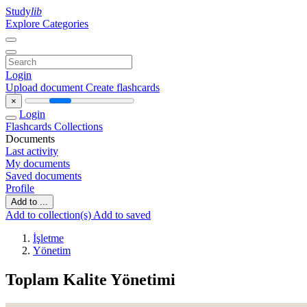
Study
lib
Explore Categories
Login
Upload document
Create flashcards
×
Login
Flashcards
Collections
Documents
Last activity
My documents
Saved documents
Profile
Add to ...
Add to collection(s)
Add to saved
İşletme
Yönetim
Toplam Kalite Yönetimi