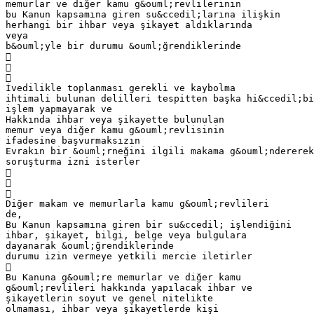
memurlar ve diğer kamu g&ouml;revlilerinin
bu Kanun kapsamına giren su&ccedil;larına ilişkin
herhangi bir ihbar veya şikayet aldıklarında
veya
b&ouml;yle bir durumu &ouml;ğrendiklerinde



İvedilikle toplanması gerekli ve kaybolma
ihtimali bulunan delilleri tespitten başka hi&ccedil;bi
işlem yapmayarak ve
Hakkında ihbar veya şikayette bulunulan
memur veya diğer kamu g&ouml;revlisinin
ifadesine başvurmaksızın
Evrakın bir &ouml;rneğini ilgili makama g&ouml;ndererek
soruşturma izni isterler



Diğer makam ve memurlarla kamu g&ouml;revlileri
de,
Bu Kanun kapsamına giren bir su&ccedil; işlendiğini
ihbar, şikayet, bilgi, belge veya bulgulara
dayanarak &ouml;ğrendiklerinde
durumu izin vermeye yetkili mercie iletirler

Bu Kanuna g&ouml;re memurlar ve diğer kamu
g&ouml;revlileri hakkında yapılacak ihbar ve
şikayetlerin soyut ve genel nitelikte
olmaması, ihbar veya şikayetlerde kişi