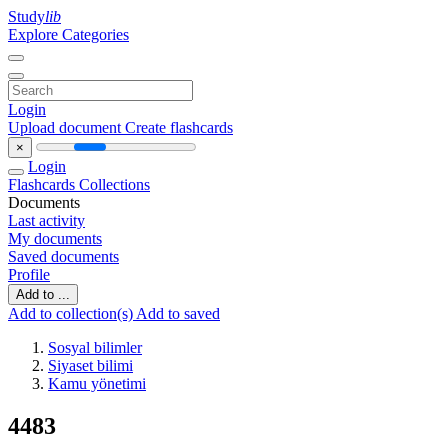
Study
lib
Explore Categories
Login
Upload document
Create flashcards
×
Login
Flashcards
Collections
Documents
Last activity
My documents
Saved documents
Profile
Add to ...
Add to collection(s)
Add to saved
Sosyal bilimler
Siyaset bilimi
Kamu yönetimi
4483