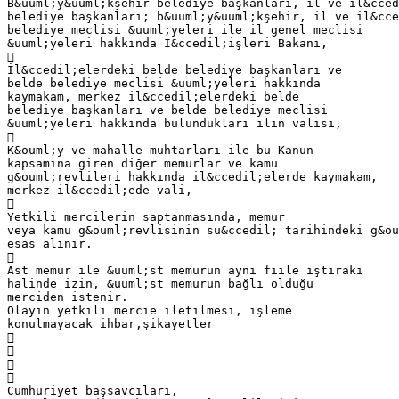
B&uuml;y&uuml;kşehir belediye başkanları, il ve il&cced
belediye başkanları; b&uuml;y&uuml;kşehir, il ve il&cce
belediye meclisi &uuml;yeleri ile il genel meclisi
&uuml;yeleri hakkında İ&ccedil;işleri Bakanı,

İl&ccedil;elerdeki belde belediye başkanları ve
belde belediye meclisi &uuml;yeleri hakkında
kaymakam, merkez il&ccedil;elerdeki belde
belediye başkanları ve belde belediye meclisi
&uuml;yeleri hakkında bulundukları ilin valisi,

K&ouml;y ve mahalle muhtarları ile bu Kanun
kapsamına giren diğer memurlar ve kamu
g&ouml;revlileri hakkında il&ccedil;elerde kaymakam,
merkez il&ccedil;ede vali,

Yetkili mercilerin saptanmasında, memur
veya kamu g&ouml;revlisinin su&ccedil; tarihindeki g&ou
esas alınır.

Ast memur ile &uuml;st memurun aynı fiile iştiraki
halinde izin, &uuml;st memurun bağlı olduğu
merciden istenir.
Olayın yetkili mercie iletilmesi, işleme
konulmayacak ihbar,şikayetler




Cumhuriyet başsavcıları,