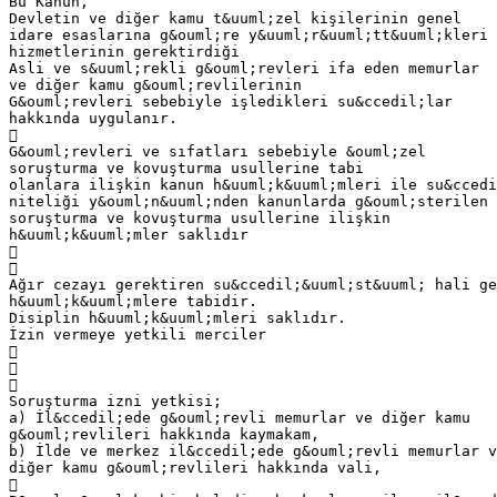
Bu Kanun,
Devletin ve diğer kamu t&uuml;zel kişilerinin genel
idare esaslarına g&ouml;re y&uuml;r&uuml;tt&uuml;kleri 
hizmetlerinin gerektirdiği
Asli ve s&uuml;rekli g&ouml;revleri ifa eden memurlar
ve diğer kamu g&ouml;revlilerinin
G&ouml;revleri sebebiyle işledikleri su&ccedil;lar
hakkında uygulanır.

G&ouml;revleri ve sıfatları sebebiyle &ouml;zel
soruşturma ve kovuşturma usullerine tabi
olanlara ilişkin kanun h&uuml;k&uuml;mleri ile su&ccedi
niteliği y&ouml;n&uuml;nden kanunlarda g&ouml;sterilen
soruşturma ve kovuşturma usullerine ilişkin
h&uuml;k&uuml;mler saklıdır


Ağır cezayı gerektiren su&ccedil;&uuml;st&uuml; hali ge
h&uuml;k&uuml;mlere tabidir.
Disiplin h&uuml;k&uuml;mleri saklıdır.
İzin vermeye yetkili merciler



Soruşturma izni yetkisi;
a) İl&ccedil;ede g&ouml;revli memurlar ve diğer kamu
g&ouml;revlileri hakkında kaymakam,
b) İlde ve merkez il&ccedil;ede g&ouml;revli memurlar v
diğer kamu g&ouml;revlileri hakkında vali,
