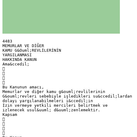
4483
MEMURLAR VE DİĞER
KAMU G&Ouml;REVLİLERİNİN
YARGILANMASI
HAKKINDA KANUN
Ama&ccedil;




Bu Kanunun amacı,
Memurlar ve diğer kamu g&ouml;revlilerinin
G&ouml;revleri sebebiyle işledikleri su&ccedil;lardan
dolayı yargılanabilmeleri i&ccedil;in
İzin vermeye yetkili mercileri belirtmek ve
izlenecek usul&uuml; d&uuml;zenlemektir.
Kapsam



