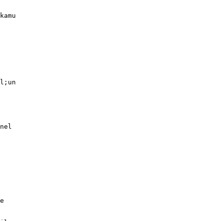
kamu
l;un
nel
e