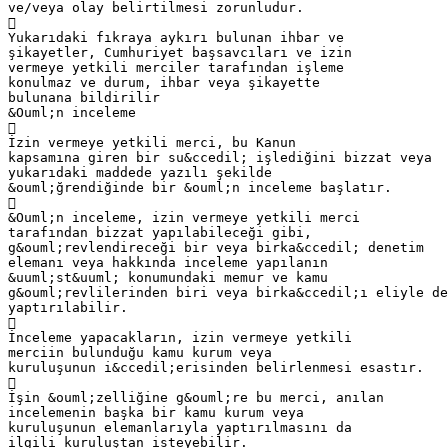
ve/veya olay belirtilmesi zorunludur.

Yukarıdaki fıkraya aykırı bulunan ihbar ve
şikayetler, Cumhuriyet başsavcıları ve izin
vermeye yetkili merciler tarafından işleme
konulmaz ve durum, ihbar veya şikayette
bulunana bildirilir
&Ouml;n inceleme

İzin vermeye yetkili merci, bu Kanun
kapsamına giren bir su&ccedil; işlediğini bizzat veya
yukarıdaki maddede yazılı şekilde
&ouml;ğrendiğinde bir &ouml;n inceleme başlatır.

&Ouml;n inceleme, izin vermeye yetkili merci
tarafından bizzat yapılabileceği gibi,
g&ouml;revlendireceği bir veya birka&ccedil; denetim
elemanı veya hakkında inceleme yapılanın
&uuml;st&uuml; konumundaki memur ve kamu
g&ouml;revlilerinden biri veya birka&ccedil;ı eliyle de
yaptırılabilir.

İnceleme yapacakların, izin vermeye yetkili
merciin bulunduğu kamu kurum veya
kuruluşunun i&ccedil;erisinden belirlenmesi esastır.

İşin &ouml;zelliğine g&ouml;re bu merci, anılan
incelemenin başka bir kamu kurum veya
kuruluşunun elemanlarıyla yaptırılmasını da
ilgili kuruluştan isteyebilir.