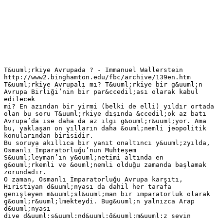
T&uuml;rkiye Avrupada ? - Immanuel Wallerstein
http://www2.binghamton.edu/fbc/archive/139en.htm
T&uuml;rkiye Avrupalı mı? T&uuml;rkiye bir g&uuml;n
Avrupa Birliği’nin bir par&ccedil;ası olarak kabul
edilecek
mi? En azından bir yirmi (belki de elli) yıldır ortada
olan bu soru T&uuml;rkiye dışında &ccedil;ok az batı
Avrupa’da ise daha da az ilgi g&ouml;r&uuml;yor. Ama
bu, yaklaşan on yılların daha &ouml;nemli jeopolitik
konularından birisidir.
Bu soruya akıllıca bir yanıt onaltıncı y&uuml;zyılda,
Osmanlı İmparatorluğu’nun Muhteşem
S&uuml;leyman’ın y&ouml;netimi altında en
g&ouml;rkemli ve &ouml;nemli olduğu zamanda başlamak
zorundadır.
O zaman, Osmanlı İmparatorluğu Avrupa karşıtı,
Hıristiyan d&uuml;nyası da dahil her tarafa
genişleyen m&uuml;sl&uuml;man bir imparatorluk olarak
g&ouml;r&uuml;lmekteydi. Bug&uuml;n yalnızca Arap
d&uuml;nyası
diye d&uuml;ş&uuml;nd&uuml;ğ&uuml;m&uuml;z şeyin