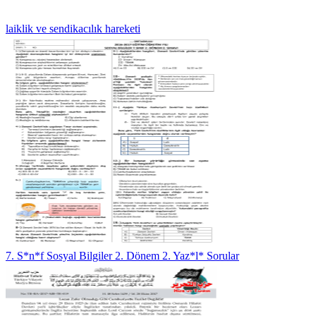
laiklik ve sendikacılık hareketi
7. S*n*f Sosyal Bilgiler 2. Dönem 2. Yaz*l* Sorular