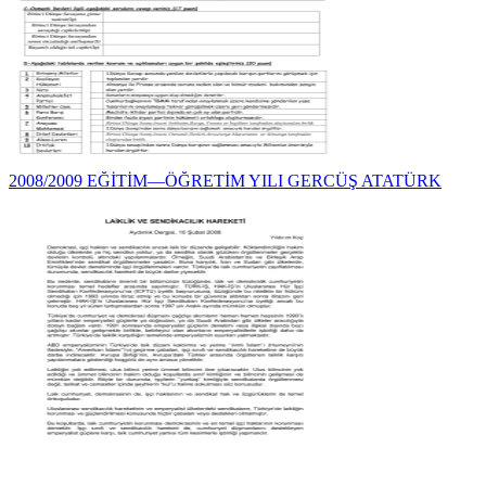
2008/2009 EĞİTİM—ÖĞRETİM YILI GERCÜŞ ATATÜRK