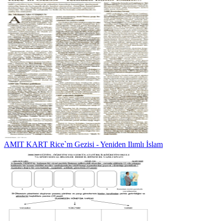
AMIT KART Rice`m Gezisi - Yeniden Ilımlı İslam