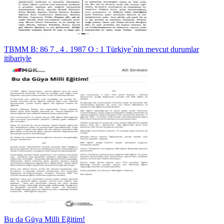
TBMM B: 86 7 . 4 . 1987 O : 1 Türkiye`nin mevcut durumlar
itibariyle
Bu da Güya Milli Eğitim!