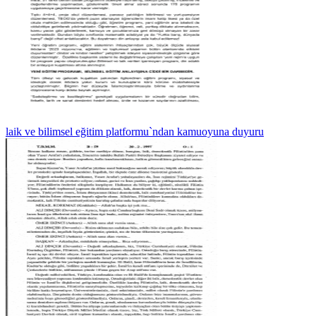
laik ve bilimsel eğitim platformu`ndan kamuoyuna duyuru