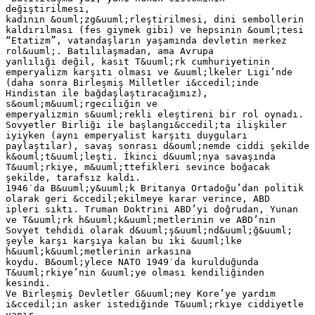
değiştirilmesi,
kadının &ouml;zg&uuml;rleştirilmesi, dini sembollerin
kaldırılması (fes giymek gibi) ve hepsinin &ouml;tesi
“Etatizm”, vatandaşların yaşamında devletin merkez
rol&uuml;. Batılılaşmadan, ama Avrupa
yanlılığı değil, kasıt T&uuml;rk cumhuriyetinin
emperyalizm karşıtı olması ve &uuml;lkeler Ligi’nde
(daha sonra Birleşmiş Milletler i&ccedil;inde
Hindistan ile bağdaşlaştıracağımız),
s&ouml;m&uuml;rgeciliğin ve
emperyalizmin s&uuml;rekli eleştireni bir rol oynadı.
Sovyetler Birliği ile başlangı&ccedil;ta ilişkiler
iyiyken (aynı emperyalist karşıtı duyguları
paylaştılar), savaş sonrası d&ouml;nemde ciddi şekilde
k&ouml;t&uuml;leşti. İkinci d&uuml;nya savaşında
T&uuml;rkiye, m&uuml;ttefikleri sevince boğacak
şekilde, tarafsız kaldı.
1946′da B&uuml;y&uuml;k Britanya Ortadoğu’dan politik
olarak geri &ccedil;ekilmeye karar verince, ABD
ipleri sıktı. Truman Doktrini ABD’yi doğrudan, Yunan
ve T&uuml;rk h&uuml;k&uuml;metlerinin ve ABD’nin
Sovyet tehdidi olarak d&uuml;ş&uuml;nd&uuml;ğ&uuml;
şeyle karşı karşıya kalan bu iki &uuml;lke
h&uuml;k&uuml;metlerinin arkasına
koydu. B&ouml;ylece NATO 1949′da kurulduğunda
T&uuml;rkiye’nin &uuml;ye olması kendiliğinden
kesindi.
Ve Birleşmiş Devletler G&uuml;ney Kore’ye yardım
i&ccedil;in asker istediğinde T&uuml;rkiye ciddiyetle
yanır