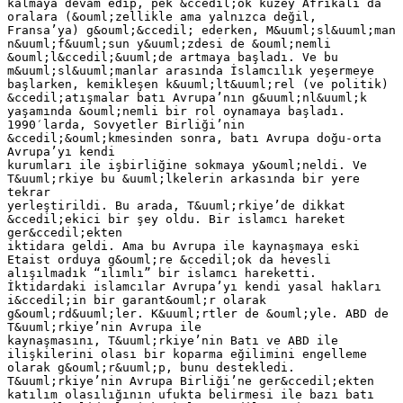
kalmaya devam edip, pek &ccedil;ok kuzey Afrikalı da
oralara (&ouml;zellikle ama yalnızca değil,
Fransa’ya) g&ouml;&ccedil; ederken, M&uuml;sl&uuml;man
n&uuml;f&uuml;sun y&uuml;zdesi de &ouml;nemli
&ouml;l&ccedil;&uuml;de artmaya başladı. Ve bu
m&uuml;sl&uuml;manlar arasında İslamcılık yeşermeye
başlarken, kemikleşen k&uuml;lt&uuml;rel (ve politik)
&ccedil;atışmalar batı Avrupa’nın g&uuml;nl&uuml;k
yaşamında &ouml;nemli bir rol oynamaya başladı.
1990′larda, Sovyetler Birliği’nin
&ccedil;&ouml;kmesinden sonra, batı Avrupa doğu-orta
Avrupa’yı kendi
kurumları ile işbirliğine sokmaya y&ouml;neldi. Ve
T&uuml;rkiye bu &uuml;lkelerin arkasında bir yere
tekrar
yerleştirildi. Bu arada, T&uuml;rkiye’de dikkat
&ccedil;ekici bir şey oldu. Bir islamcı hareket
ger&ccedil;ekten
iktidara geldi. Ama bu Avrupa ile kaynaşmaya eski
Etaist orduya g&ouml;re &ccedil;ok da hevesli
alışılmadık “ılımlı” bir islamcı hareketti.
İktidardaki islamcılar Avrupa’yı kendi yasal hakları
i&ccedil;in bir garant&ouml;r olarak
g&ouml;rd&uuml;ler. K&uuml;rtler de &ouml;yle. ABD de
T&uuml;rkiye’nin Avrupa ile
kaynaşmasını, T&uuml;rkiye’nin Batı ve ABD ile
ilişkilerini olası bir koparma eğilimini engelleme
olarak g&ouml;r&uuml;p, bunu destekledi.
T&uuml;rkiye’nin Avrupa Birliği’ne ger&ccedil;ekten
katılım olasılığının ufukta belirmesi ile bazı batı