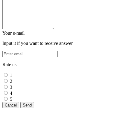
Your e-mail
Input it if you want to receive answer
Rate us
1
2
3
4
5
Cancel
Send