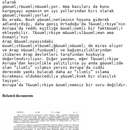
olarak
g&ouml;r&uuml;n&uuml;yor. Ama bazıları da bunu
kargaşayı aşmanın en iyi yollarından biri olarak
g&ouml;r&uuml;yorlar.
Bu arada, Bush y&ouml;netiminin hoşuna giderek
adlandırdığı, daha geniş Ortadoğu’da T&uuml;rkiye’nin
Avrupa’da reddi eşitliğe &ouml;nemli bir fakt&ouml;r
ekleyebilir. T&uuml;rkiye m&uuml;sl&uuml;man ama
Osmanlı’nın
Arap d&uuml;nyasındaki
&uuml;st&uuml;nl&uuml;ğ&uuml;n&uuml; de miras alıyor
ve Arap n&uuml;fus&uuml; ve bağımsızlıklarından
itibaren Arap devletleri tarafından kuşkuyla
değerlendiriliyor. Diğer yandan, eğer T&uuml;rkiye
Avrupa’dan kesinlikle yalıtılırsa şu anda g&ouml;zde
olan “ılımlı” islamın yerini Avrupa’da ciddi
derecede yankı bulacak daha az “ılımlı” islama
bırakması olduk&ccedil;a y&uuml;ksek bir olasılık
taşıyor.
Related documents