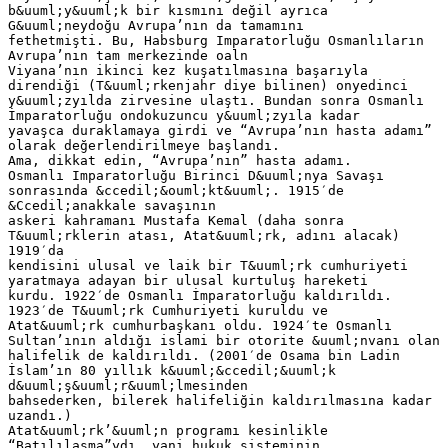
b&uuml;y&uuml;k bir kısmını değil ayrıca
G&uuml;neydoğu Avrupa’nın da tamamını
fethetmişti. Bu, Habsburg Imparatorluğu Osmanlıların
Avrupa’nın tam merkezinde oaln
Viyana’nın ikinci kez kuşatılmasına başarıyla
direndiği (T&uuml;rkenjahr diye bilinen) onyedinci
y&uuml;zyılda zirvesine ulaştı. Bundan sonra Osmanlı
İmparatorluğu ondokuzuncu y&uuml;zyıla kadar
yavaşca duraklamaya girdi ve “Avrupa’nın hasta adamı”
olarak değerlendirilmeye başlandı.
Ama, dikkat edin, “Avrupa’nın” hasta adamı.
Osmanlı Imparatorluğu Birinci D&uuml;nya Savaşı
sonrasında &ccedil;&ouml;kt&uuml;. 1915′de
&Ccedil;anakkale savaşının
askeri kahramanı Mustafa Kemal (daha sonra
T&uuml;rklerin atası, Atat&uuml;rk, adını alacak)
1919′da
kendisini ulusal ve laik bir T&uuml;rk cumhuriyeti
yaratmaya adayan bir ulusal kurtuluş hareketi
kurdu. 1922′de Osmanlı İmparatorluğu kaldırıldı.
1923′de T&uuml;rk Cumhuriyeti kuruldu ve
Atat&uuml;rk cumhurbaşkanı oldu. 1924′te Osmanlı
Sultan’ının aldığı islami bir otorite &uuml;nvanı olan
halifelik de kaldırıldı. (2001′de Osama bin Ladin
İslam’ın 80 yıllık k&uuml;&ccedil;&uuml;k
d&uuml;ş&uuml;r&uuml;lmesinden
bahsederken, bilerek halifeliğin kaldırılmasına kadar
uzandı.)
Atat&uuml;rk’&uuml;n programı kesinlikle
“Batılılaşma”ydı, yani hukuk sisteminin