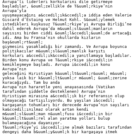
Avrupa’lı liderleri korkularını dile getirmeye
başladılar, &ouml;zellikle de T&uuml;rkiye’nin
Avrupa’yla
uyuşmayacağını a&ccedil;ık&ccedil;a iddia eden Valerie
Giscard d’Estaing ve Helmut Kohl. S&ouml;ylemek
istedikleri kuşkusuz T&uuml;rkiye’yi Avrupa Birliği’ne
dahil ederek Avrupa’da m&uuml;sl&uuml;manların
sayısını birden ciddi &ouml;l&ccedil;&uuml;de artacağı
idi. Ama bu Fransa’nın okullarda kızların
baş&ouml;rt&uuml;
giymesini yasakladığı bir zamandı. Ve Avrupa boyunca
politikacılar m&uuml;sl&uuml;manlık karşıtı
korkuları a&ccedil;ık&ccedil;a yanıtlamaya başladılar.
Birden konu Avrupa ve T&uuml;rkiye i&ccedil;in
kemikleşmeye başladı. Avrupa i&ccedil;in konu
Avrupa’nın
geleceğini Hırıstiyan k&uuml;lt&uuml;r&uuml; m&uuml;
yoksa laik bir k&uuml;lt&uuml;r m&uuml; &uuml;zerine
kuracağıydı. Tam bu anda
Avrupa’nın hararetle yeni anayasasında (Vatikan
tarafından şiddetle desteklenen) Avrupa’nın
Hıristiyan mirasına a&ccedil;ık bir referansın olup
olmayacağı tartışılıyordu. Bu yayılan i&ccedil;
kargaşanın tohumları bir derecede Avrupa’nın sayıları
ka&ccedil;ınılmaz olarak artan kendi
m&uuml;sl&uuml;man n&uuml;fusu i&ccedil;in bir
k&uuml;lt&uuml;rel alan yaratma yolları bulup
bulamayacağına dayanıyor.
T&uuml;rkiye’yi i&ccedil;ine almak bazıları tarafından
dengeyi daha b&uuml;y&uuml;k bir kargaşaya itmek