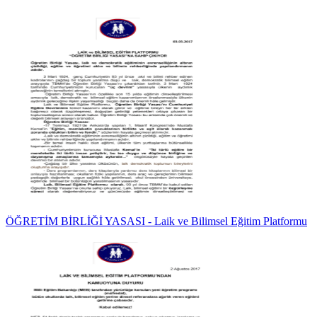
ÖĞRETİM BİRLİĞİ YASASI - Laik ve Bilimsel Eğitim Platformu