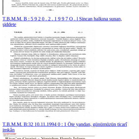
T.B.M.M. B : 5 9 2 0 . 2 . 1 9 9 7 O . l Sincan halkına sunan,
şiddete
T.B.M.M. B:32 10.11.1994 0 : 1 Öte yandan, günümüzün ticarî
imkân