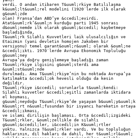
verdi. O andan itibaren T&uuml;rkiye Batılılaşma
k&uuml;lt&uuml;rel modelini (1920′lerde ilk olarak
g&ouml;zde
olan) Fransa’dan ABD’ye &ccedil;evirdi.
Atat&uuml;rk’&uuml;n kurduğu parti 1945 sonrası
d&ouml;nemde ilk olarak g&uuml;&ccedil; kaybetmeye
başladığında,
T&uuml;rk Silahlı Kuvvetleri laik ulusalcılığın ve
Etaizmin (yani devletin homojen Jakoben bir
versiyonu) temel garant&ouml;r&uuml; olarak &ouml;ne
&ccedil;ıktı. 1970′lerde Avrupa Ekonomik Topluluğu
g&uuml;ney
Avrupa’ya doğru genişlemeye başladığı zaman
T&uuml;rkiye ilgisini g&ouml;sterdi ama
&uuml;st&uuml;nde
durulmadı. Ama T&uuml;rkiye’nin bu noktada Avrupa’ya
katılmakta &ccedil;ok hevesli olduğu da kesin
değildir.
T&uuml;rkiye i&ccedil; sorunlarla t&uuml;kendi:
Silahlı kuvvetler &ccedil;eşitli zamanlarda iktidara
el koyması,
g&uuml;neydoğu T&uuml;rkiye’de yaşayan b&uuml;y&uuml;k
K&uuml;rt n&uuml;fusundan bir isyancı hareketin ortaya
&ccedil;ıkması,
ve islami dirilişin başlaması. Orta &ccedil;izgideki
T&uuml;rkler, &ouml;zellikle de silahlı
g&uuml;&ccedil;ler, i&ccedil;in K&uuml;rtler
yoktu. Yalnızca T&uuml;rkler vardı. Ve bu topluluğun
haklarının, dil hakları da dahil, her t&uuml;rl&uuml;