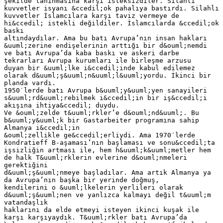
şekilde tanınmasına karşı isteksizdiler. Silahlı
kuvvetler isyanı &ccedil;ok pahalıya bastırdı. Silahlı
kuvvetler İslamcılara karşı taviz vermeye de
hi&ccedil; istekli değildiler. İslamcılarda &ccedil;ok
baskı
altındaydılar. Ama bu batı Avrupa’nın insan hakları
&uuml;zerine endişelerinin arttığı bir d&ouml;nemdi
ve batı Avrupa’da kaba baskı ve askeri darbe
tekrarları Avrupa kurumları ile birleşme arzusu
duyan bir &uuml;lke i&ccedil;inde kabul edilemez
olarak d&uuml;ş&uuml;n&uuml;l&uuml;yordu. İkinci bir
planda vardı.
1950′lerde batı Avrupa b&uuml;y&uuml;yen sanayileri
s&uuml;rd&uuml;rebilmek i&ccedil;in bir iş&ccedil;i
akışına ihtiya&ccedil; duydu.
Ve &ouml;zelde t&uuml;rkler’e d&ouml;nd&uuml;. Bu
b&uuml;y&uuml;k bir Gastarbeiter programına sahip
Almanya i&ccedil;in
&ouml;zellikle ge&ccedil;erliydi. Ama 1970′lerde
Kondratieff B-aşaması’nın başlaması ve sonu&ccedil;ta
işsizliğin artması ile, hem h&uuml;k&uuml;metler hem
de halk T&uuml;rklerin evlerine d&ouml;nmeleri
gerektiğini
d&uuml;ş&uuml;nmeye başladılar. Ama artık Almanya ya
da Avrupa’nın başka bir yerinde doğmuş,
kendilerini o &uuml;lkelerin yerlileri olarak
d&uuml;ş&uuml;nen ve yanlızca kalmayı değil t&uuml;m
vatandaşlık
haklarını da elde etmeyi isteyen ikinci kuşak ile
karşı karşıyaydık. T&uuml;rkler batı Avrupa’da