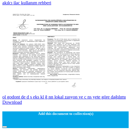
akılcı ilaç kullanım rehberi
ol godont de d ş eks kl ğ nn lokal zasyon ve c ns yete göre dağılımı
Download
Add this document to collection(s)