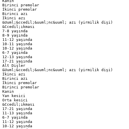
Kanin
Birinci premolar
İkinci premolar
Birinci azı
İkinci azı
&Uuml;&ccedil;&uuml;nc&uuml; azı (yirmilik dişi)
&Ccedil;ıkması
7-8 yaşında
8-9 yaşında
11-12 yaşında
10-11 yaşında
10-12 yaşında
6-7 yaşında
12-13 yaşında
17-21 yaşında
Alt Dişler
&Uuml;&ccedil;&uuml;nc&uuml; azı (yirmilik dişi)
İkinci azı
Birinci azı
İkinci premolar
Birinci premolar
Kanin
Yan kesici
Orta kesici
&Ccedil;ıkması
17-21 yaşında
11-13 yaşında
6-7 yaşında
11-12 yaşında
10-12 yaşında