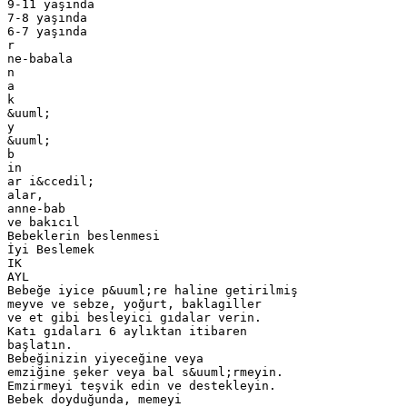
9-11 yaşında
7-8 yaşında
6-7 yaşında
r
ne-babala
n
a
k
&uuml;
y
&uuml;
b
in
ar i&ccedil;
alar,
anne-bab
ve bakıcıl
Bebeklerin beslenmesi
İyi Beslemek
IK
AYL
Bebeğe iyice p&uuml;re haline getirilmiş
meyve ve sebze, yoğurt, baklagiller
ve et gibi besleyici gıdalar verin.
Katı gıdaları 6 aylıktan itibaren
başlatın.
Bebeğinizin yiyeceğine veya
emziğine şeker veya bal s&uuml;rmeyin.
Emzirmeyi teşvik edin ve destekleyin.
Bebek doyduğunda, memeyi