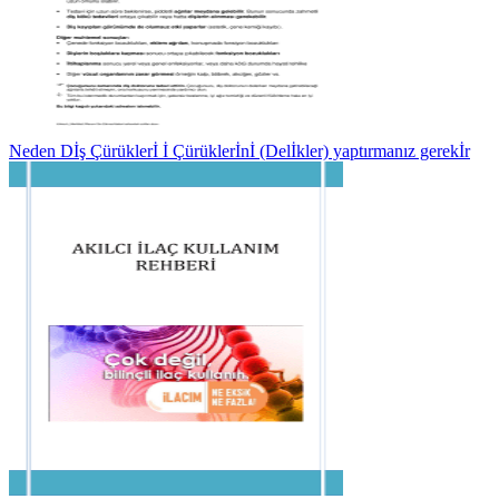
Neden Dİş Çürüklerİ İ Çürüklerİnİ (Delİkler) yaptırmanız gerekİr