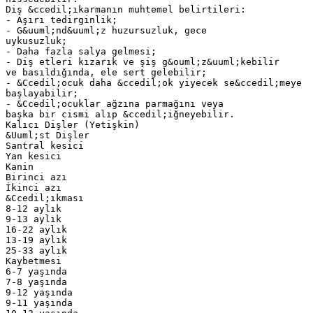
Diş &ccedil;ıkarmanın muhtemel belirtileri:
- Aşırı tedirginlik;
- G&uuml;nd&uuml;z huzursuzluk, gece
uykusuzluk;
- Daha fazla salya gelmesi;
- Diş etleri kızarık ve şiş g&ouml;z&uuml;kebilir
ve basıldığında, ele sert gelebilir;
- &Ccedil;ocuk daha &ccedil;ok yiyecek se&ccedil;meye
başlayabilir;
- &Ccedil;ocuklar ağzına parmağını veya
başka bir cismi alıp &ccedil;iğneyebilir.
Kalıcı Dişler (Yetişkin)
&Uuml;st Dişler
Santral kesici
Yan kesici
Kanin
Birinci azı
İkinci azı
&Ccedil;ıkması
8-12 aylık
9-13 aylık
16-22 aylık
13-19 aylık
25-33 aylık
Kaybetmesi
6-7 yaşında
7-8 yaşında
9-12 yaşında
9-11 yaşında