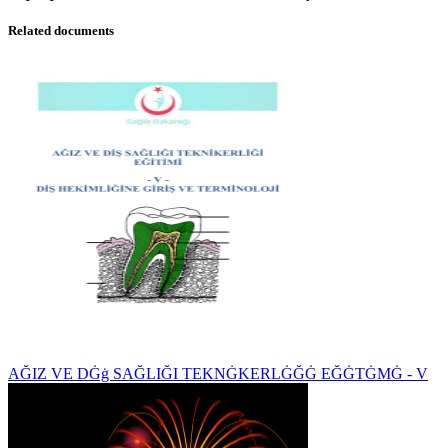
Related documents
AĞIZ VE DĠġ SAĞLIĞI TEKNĠKERLĠĞĠ EĞĠTĠMĠ - V