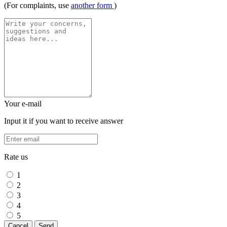
(For complaints, use
another form
)
Your e-mail
Input it if you want to receive answer
Rate us
1
2
3
4
5
Cancel
Send