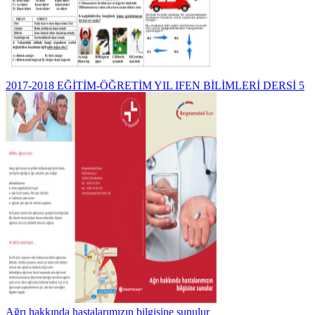
2017-2018 EĞİTİM-ÖĞRETİM YIL IFEN BİLİMLERİ DERSİ 5
Ağrı hakkında hastalarımızın bilgisine sunulur