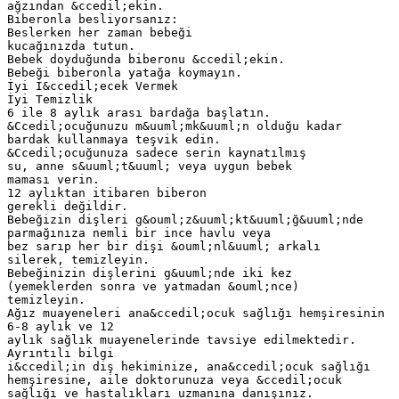
ağzından &ccedil;ekin.
Biberonla besliyorsanız:
Beslerken her zaman bebeği
kucağınızda tutun.
Bebek doyduğunda biberonu &ccedil;ekin.
Bebeği biberonla yatağa koymayın.
İyi İ&ccedil;ecek Vermek
İyi Temizlik
6 ile 8 aylık arası bardağa başlatın.
&Ccedil;ocuğunuzu m&uuml;mk&uuml;n olduğu kadar
bardak kullanmaya teşvik edin.
&Ccedil;ocuğunuza sadece serin kaynatılmış
su, anne s&uuml;t&uuml; veya uygun bebek
maması verin.
12 aylıktan itibaren biberon
gerekli değildir.
Bebeğizin dişleri g&ouml;z&uuml;kt&uuml;ğ&uuml;nde
parmağınıza nemli bir ince havlu veya
bez sarıp her bir dişi &ouml;nl&uuml; arkalı
silerek, temizleyin.
Bebeğinizin dişlerini g&uuml;nde iki kez
(yemeklerden sonra ve yatmadan &ouml;nce)
temizleyin.
Ağız muayeneleri ana&ccedil;ocuk sağlığı hemşiresinin
6-8 aylık ve 12
aylık sağlık muayenelerinde tavsiye edilmektedir.
Ayrıntılı bilgi
i&ccedil;in diş hekiminize, ana&ccedil;ocuk sağlığı
hemşiresine, aile doktorunuza veya &ccedil;ocuk