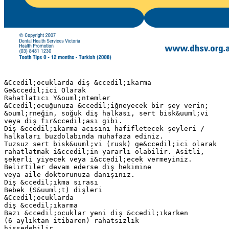
&Ccedil;ocuklarda diş &ccedil;ıkarma
Ge&ccedil;ici Olarak
Rahatlatıcı Y&ouml;ntemler
&Ccedil;ocuğunuza &ccedil;iğneyecek bir şey verin;
&ouml;rneğin, soğuk diş halkası, sert bisk&uuml;vi
veya diş fır&ccedil;ası gibi.
Diş &ccedil;ıkarma acısını hafifletecek şeyleri /
halkaları buzdolabında muhafaza ediniz.
Tuzsuz sert bisk&uuml;vi (rusk) ge&ccedil;ici olarak
rahatlatmak i&ccedil;in yararlı olabilir. Asitli,
şekerli yiyecek veya i&ccedil;ecek vermeyiniz.
Belirtiler devam ederse diş hekimine
veya aile doktorunuza danışınız.
Diş &ccedil;ıkma sırası
Bebek (S&uuml;t) dişleri
&Ccedil;ocuklarda
diş &ccedil;ıkarma
Bazı &ccedil;ocuklar yeni diş &ccedil;ıkarken
(6 aylıktan itibaren) rahatsızlık
hissedebilir.