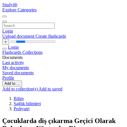
Study
lib
Explore Categories
Login
Upload document
Create flashcards
×
Login
Flashcards
Collections
Documents
Last activity
My documents
Saved documents
Profile
Add to ...
Add to collection(s)
Add to saved
Bilim
Sağlık bilimleri
Pediyatri
Çocuklarda diş çıkarma Geçici Olarak