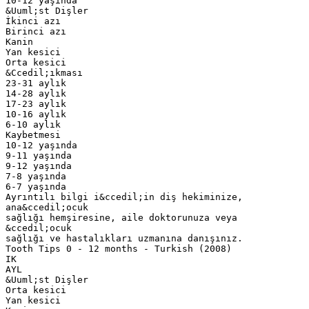
10-12 yaşında
&Uuml;st Dişler
İkinci azı
Birinci azı
Kanin
Yan kesici
Orta kesici
&Ccedil;ıkması
23-31 aylık
14-28 aylık
17-23 aylık
10-16 aylık
6-10 aylık
Kaybetmesi
10-12 yaşında
9-11 yaşında
9-12 yaşında
7-8 yaşında
6-7 yaşında
Ayrıntılı bilgi i&ccedil;in diş hekiminize,
ana&ccedil;ocuk
sağlığı hemşiresine, aile doktorunuza veya
&ccedil;ocuk
sağlığı ve hastalıkları uzmanına danışınız.
Tooth Tips 0 - 12 months - Turkish (2008)
IK
AYL
&Uuml;st Dişler
Orta kesici
Yan kesici