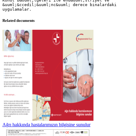
Konut b&ouml;lgeleri ile end&uuml;striyel ve
&uuml;&ccedil;&uuml;nc&uuml; derece binalardaki
Related documents
Ağrı hakkında hastalarımızın bilgisine sunulur