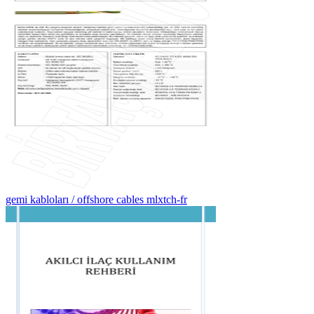
gemi kabloları / offshore cables mlxtch-fr