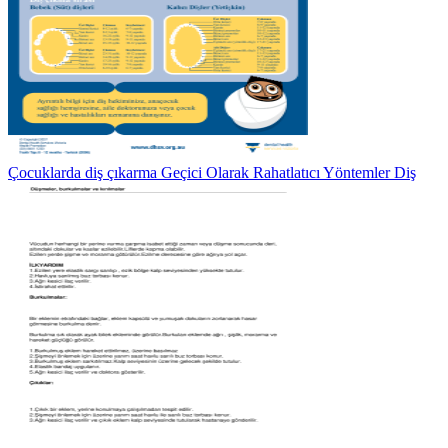
Çocuklarda diş çıkarma Geçici Olarak Rahatlatıcı Yöntemler Diş