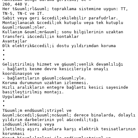
260, 440 V.
Her t&uuml;rl&uuml; topraklama sistemine uygun: TT,
TN-S, TN-C ve IT.
Sabit veya geri &ccedil;ekilebilir parafudrlar.
Montajlanacak &ccedil;ok kutuplu veya tek kutuplu
&uuml;r&uuml;nler.
Kullanım &ouml;mr&uuml; sonu bilgilerinin uzaktan
transferi i&ccedil;in kontaklar
Avantajlar
Đlk elektrik&ccedil;i dostu yıldırımdan koruma
•
•
•
Geliştirilmiş hizmet ve g&uuml;venlik devamlılığı
- bağlantı kesme devre kesicileriyle onaylı
koordinasyon ve
- bağlantıların g&uuml;c&uuml;yle.
Koruma durumunun uzaktan izlenmesi.
Hızlı aralıkların entegre bağlantı kesici sayesinde
basitleştirilmiş montajı.
Uygulamalar
•
•
T&uuml;m end&uuml;striyel ve
&uuml;&ccedil;&uuml;nc&uuml; derece binalarda, dolaylı
yıldırım darbelerinin yol a&ccedil;tığı
ind&uuml;klenmiş veya
iletilmiş aşırı akımlara karşı elektrik tesisatlarının
korunması