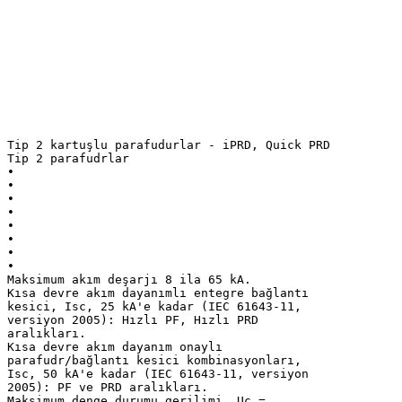
Tip 2 kartuşlu parafudurlar - iPRD, Quick PRD
Tip 2 parafudrlar
•
•
•
•
•
•
•
•
Maksimum akım deşarjı 8 ila 65 kA.
Kısa devre akım dayanımlı entegre bağlantı
kesici, Isc, 25 kA'e kadar (IEC 61643-11,
versiyon 2005): Hızlı PF, Hızlı PRD
aralıkları.
Kısa devre akım dayanım onaylı
parafudr/bağlantı kesici kombinasyonları,
Isc, 50 kA'e kadar (IEC 61643-11, versiyon
2005): PF ve PRD aralıkları.
Maksimum denge durumu gerilimi, Uc =