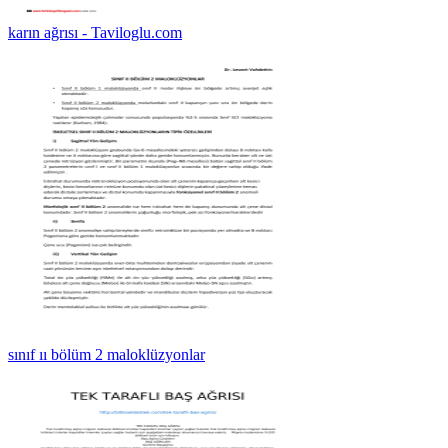
karın ağrısı - Taviloglu.com
sınıf ıı bölüm 2 maloklüzyonlar