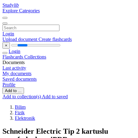
Study
lib
Explore Categories
Login
Upload document
Create flashcards
×
Login
Flashcards
Collections
Documents
Last activity
My documents
Saved documents
Profile
Add to ...
Add to collection(s)
Add to saved
Bilim
Fizik
Elektronik
Schneider Electric Tip 2 kartuslu