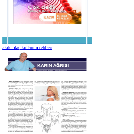
akılcı ilaç kullanım rehberi