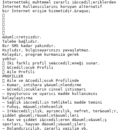
İnternetteki muhtemel zararlı i&ccedil;eriklerden
İnternet Kullanıcılarını koruyan alternatif
bir İnternet erişim hizmetidir.&raquo;





&Uuml;cretsizdir.
Talebe bağlıdır.
Bir SMS kadar yakındır.
Hızlıdır, bilgisayarınızı yavaşlatmaz.
Kolaydır, program kurmanıza gerek
yoktur.
 İki farklı profil se&ccedil;eneği sunar.
 &Ccedil;ocuk Profili
 Aile Profili
PROFİLLER
 Aile ve &Ccedil;ocuk Profilinde
– Kumar, intihara y&ouml;nlendirme
– &Ccedil;ocukların cinsel istismarı
– Uyuşturucu ve uyarıcı madde kullanımını
kolaylaştırma
– Sağlık i&ccedil;in tehlikeli madde temini
– Fuhuş, m&uuml;stehcenlik
– Irk&ccedil;ılık, ayrımcılık, nefret, ter&ouml;r,
şiddet g&ouml;r&uuml;nt&uuml;leri
– Kan ve şiddet i&ccedil;eren d&ouml;v&uuml;ş
sporları, hayvan d&ouml;v&uuml;şleri
– Dolandırıcılık, zararlı yazılım vb.