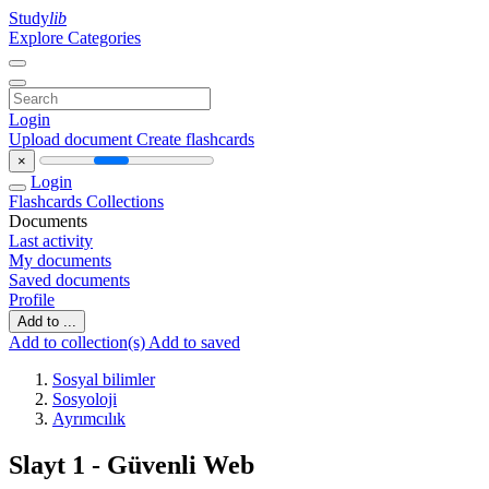
Study
lib
Explore Categories
Login
Upload document
Create flashcards
×
Login
Flashcards
Collections
Documents
Last activity
My documents
Saved documents
Profile
Add to ...
Add to collection(s)
Add to saved
Sosyal bilimler
Sosyoloji
Ayrımcılık
Slayt 1 - Güvenli Web