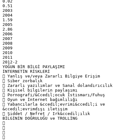
0.02
0.51
2003
2004
1.59
2005
2.86
2006
2007
2008
2009
2010
2011
2012-2
YOĞUN BİR BİLGİ PAYLAŞIMI
İNTERNETİN RİSKLERİ
 Yanlış ve/veya Zararlı Bilgiye Erişim
 Siber zorbalık
 Zararlı yazılımlar ve Sanal dolandırıcılık
 Kişisel bilgilerin paylaşımı
 Pornografi/&Ccedil;ocuk İstismarı/Fuhuş
 Oyun ve İnternet bağımlılığı
 Yabancılarla &ccedil;evrimi&ccedil;i ve
&ccedil;evrimdışı iletişim
 Şiddet / Nefret / Irk&ccedil;ılık
BİLGİNİN DOĞRULUĞU ve TROLLİNG



