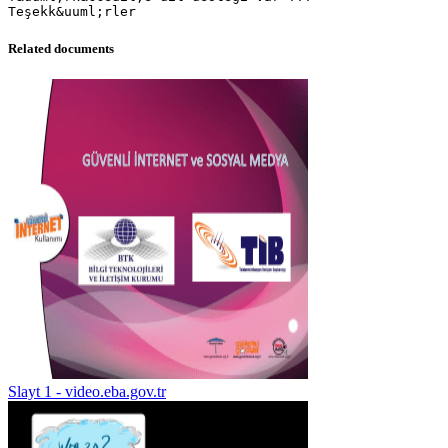
Related documents
Slayt 1 - video.eba.gov.tr