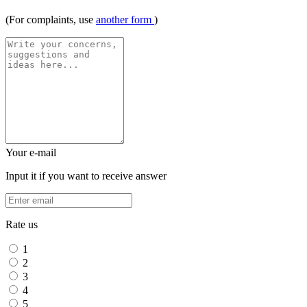
(For complaints, use
another form
)
Your e-mail
Input it if you want to receive answer
Rate us
1
2
3
4
5