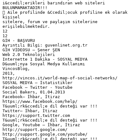
i&ccedil;erikleri barındıran web siteleri
BULUNMAMAKTADIR!!!
 Aile profilinde &Ccedil;ocuk profiline ek olarak
kişisel
sitelere, forum ve paylaşım sitelerine
erişilebilmektedir.
12
12
GİH - BAŞVURU
Ayrıntılı Bilgi: guvenlinet.org.tr
GİH VİDEOSU – Şener ŞEN
Web 2.0 Teknolojileri
Internette 1 Dakika - SOSYAL MEDYA
D&uuml;nya Sosyal Medya Kullanımı
VincosBlog,
2013,
http://vincos.it/world-map-of-social-networks/
SOSYAL MEDYA – İstatistikler
Facebook – Twitter - Youtube
Social Bakers, 01.04.2013
Facebook– İhbar, İtiraz
https://www.facebook.com/help/
T&uuml;rk&ccedil;e dil desteği var !!!
Twitter– İhbar, İtiraz
https://support.twitter.com
T&uuml;rk&ccedil;e dil desteği var !!!
Google, Youtube – İhbar, İtiraz
http://support.google.com/
http://support.google.com/youtube/
T&uuml;rk&ccedil;e dil desteği var !!!