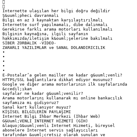


İnternette ulaşılan her bilgi doğru değildir
Ş&uuml;pheci davranmalı
Bilgi en az 3 kaynaktan karşılaştırılmalı
İnternette surf yapılmamalı, dibe dalınmalı
Gerekirse farklı arama motorları kullanılmalı
Bilginin kaynağına, ilgili sayfanın
hakkımızda/iletişim k&ouml;şelerine bakılmalı
SİBER ZORBALIK -VİDEO-
ZARARLI YAZILIMLAR ve SANAL DOLANDIRICILIK
•
•
•
•
•
E-Postalar’a gelen mailler ne kadar g&uuml;venli?
HTTPS/SSL bağlantılara dikkat ediyor musunuz?
Google ve diğer arama motorlarının ilk sayfalarında
&ccedil;ıkan
sayfalar ne kadar g&uuml;venilir?
Arama motorlarını kullanarak mı online bankacılık
sayfamıza mı gidiyoruz?
Sanal kart kullanıyor muyuz?
KİŞİSEL BİLGİLERİN PAYLAŞIMI
İnternet Bilgi İhbar Merkezi (İhbar Web)
G&Uuml;VENLİ İNTERNET HİZMETİ (GİH)
&laquo;G&uuml;venli İnternet Hizmeti, bireysel
abonelere İnternet servis sağlayıcıları
tarafından &uuml;cretsiz olarak sunulan ve