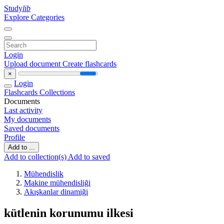
Study
lib
Explore Categories
Login
Upload document
Create flashcards
×
Login
Flashcards
Collections
Documents
Last activity
My documents
Saved documents
Profile
Add to ...
Add to collection(s)
Add to saved
Mühendislik
Makine mühendisliği
Akışkanlar dinamiği
kütlenin korunumu ilkesi