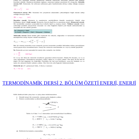
TERMODİNAMİK DERSİ 2. BÖLÜM ÖZETİ ENERJİ, ENERJİ