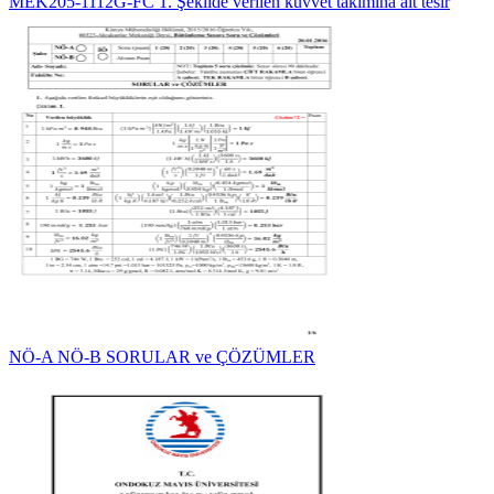
MEK205-1112G-FC 1. Şekilde verilen kuvvet takımına ait tesir
NÖ-A NÖ-B SORULAR ve ÇÖZÜMLER