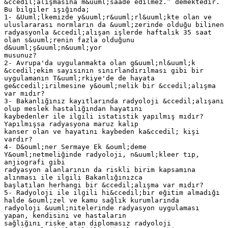
&ccedil;alışmasına m&uuml;saade edilmez.” demektedir.
Bu bilgiler ışığında;
1- &Uuml;lkemizde y&uuml;r&uuml;rl&uuml;kte olan ve
uluslararası normların da &uuml;zerinde olduğu bilinen
radyasyonla &ccedil;alışan işlerde haftalık 35 saat
olan s&uuml;renin fazla olduğunu
d&uuml;ş&uuml;n&uuml;yor
musunuz?
2- Avrupa'da uygulanmakta olan g&uuml;nl&uuml;k
&ccedil;ekim sayısının sınırlandırılması gibi bir
uygulamanın T&uuml;rkiye'de de hayata
ge&ccedil;irilmesine y&ouml;nelik bir &ccedil;alışma
var mıdır?
3- Bakanlığınız kayıtlarında radyoloji &ccedil;alışanı
olup meslek hastalığından hayatını
kaybedenler ile ilgili istatistik yapılmış mıdır?
Yapılmışsa radyasyona maruz kalıp
kanser olan ve hayatını kaybeden ka&ccedil; kişi
vardır?
4- D&ouml;ner Sermaye Ek &ouml;deme
Y&ouml;netmeliğinde radyoloji, n&uuml;kleer tıp,
anjiografi gibi
radyasyon alanlarının da riskli birim kapsamına
alınması ile ilgili Bakanlığınızca
başlatılan herhangi bir &ccedil;alışma var mıdır?
5- Radyoloji ile ilgili hi&ccedil;bir eğitim almadığı
halde &ouml;zel ve kamu sağlık kurumlarında
radyoloji &uuml;nitelerinde radyasyon uygulaması
yapan, kendisini ve hastaların
sağlığını riske atan diplomasız radyoloji