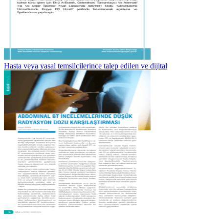
Hasta veya yasal temsilcilerince talep edilen ve dijital