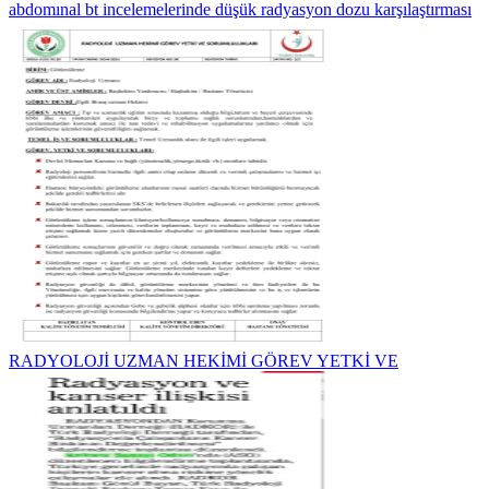
abdomınal bt incelemelerinde düşük radyasyon dozu karşılaştırması
RADYOLOJİ UZMAN HEKİMİ GÖREV YETKİ VE