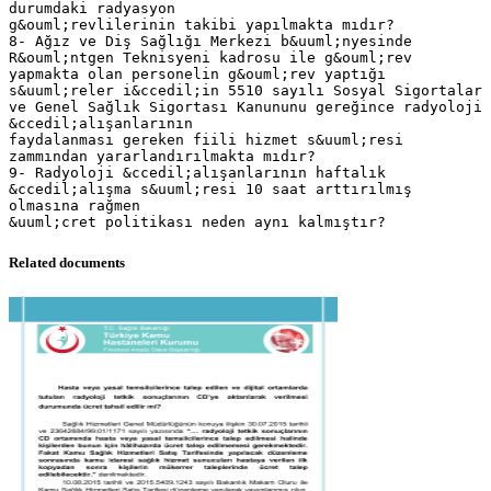
durumdaki radyasyon
g&ouml;revlilerinin takibi yapılmakta mıdır?
8- Ağız ve Diş Sağlığı Merkezi b&uuml;nyesinde
R&ouml;ntgen Teknisyeni kadrosu ile g&ouml;rev
yapmakta olan personelin g&ouml;rev yaptığı
s&uuml;reler i&ccedil;in 5510 sayılı Sosyal Sigortalar
ve Genel Sağlık Sigortası Kanununu gereğince radyoloji
&ccedil;alışanlarının
faydalanması gereken fiili hizmet s&uuml;resi
zammından yararlandırılmakta mıdır?
9- Radyoloji &ccedil;alışanlarının haftalık
&ccedil;alışma s&uuml;resi 10 saat arttırılmış
olmasına rağmen
Related documents