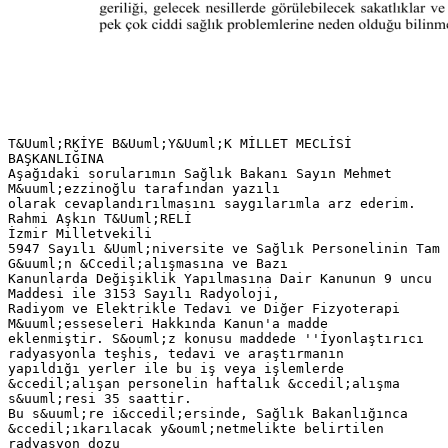
T&Uuml;RKİYE B&Uuml;Y&Uuml;K MİLLET MECLİSİ
BAŞKANLIĞINA
Aşağıdaki sorularımın Sağlık Bakanı Sayın Mehmet
M&uuml;ezzinoğlu tarafından yazılı
olarak cevaplandırılmasını saygılarımla arz ederim.
Rahmi Aşkın T&Uuml;RELİ
İzmir Milletvekili
5947 Sayılı &Uuml;niversite ve Sağlık Personelinin Tam
G&uuml;n &Ccedil;alışmasına ve Bazı
Kanunlarda Değişiklik Yapılmasına Dair Kanunun 9 uncu
Maddesi ile 3153 Sayılı Radyoloji,
Radiyom ve Elektrikle Tedavi ve Diğer Fizyoterapi
M&uuml;esseseleri Hakkında Kanun'a madde
eklenmiştir. S&ouml;z konusu maddede ''İyonlaştırıcı
radyasyonla teşhis, tedavi ve araştırmanın
yapıldığı yerler ile bu iş veya işlemlerde
&ccedil;alışan personelin haftalık &ccedil;alışma
s&uuml;resi 35 saattir.
Bu s&uuml;re i&ccedil;ersinde, Sağlık Bakanlığınca
&ccedil;ıkarılacak y&ouml;netmelikte belirtilen
radyasyon dozu