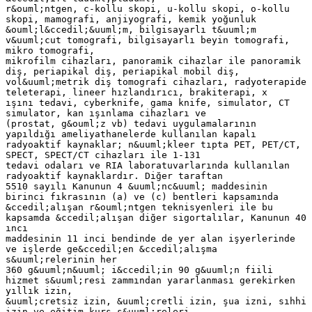
r&ouml;ntgen, c-kollu skopi, u-kollu skopi, o-kollu
skopi, mamografi, anjiyografi, kemik yoğunluk
&ouml;l&ccedil;&uuml;m, bilgisayarlı t&uuml;m
v&uuml;cut tomografi, bilgisayarlı beyin tomografi,
mikro tomografi,
mikrofilm cihazları, panoramik cihazlar ile panoramik
diş, periapikal diş, periapikal mobil diş,
vol&uuml;metrik diş tomografi cihazları, radyoterapide
teleterapi, lineer hızlandırıcı, brakiterapi, x
ışını tedavi, cyberknife, gama knife, simulator, CT
simulator, kan ışınlama cihazları ve
(prostat, g&ouml;z vb) tedavi uygulamalarının
yapıldığı ameliyathanelerde kullanılan kapalı
radyoaktif kaynaklar; n&uuml;kleer tıpta PET, PET/CT,
SPECT, SPECT/CT cihazları ile 1-131
tedavi odaları ve RIA laboratuvarlarında kullanılan
radyoaktif kaynaklardır. Diğer taraftan
5510 sayılı Kanunun 4 &uuml;nc&uuml; maddesinin
birinci fıkrasının (a) ve (c) bentleri kapsamında
&ccedil;alışan r&ouml;ntgen teknisyenleri ile bu
kapsamda &ccedil;alışan diğer sigortalılar, Kanunun 40
ıncı
maddesinin 11 inci bendinde de yer alan işyerlerinde
ve işlerde ge&ccedil;en &ccedil;alışma
s&uuml;relerinin her
360 g&uuml;n&uuml; i&ccedil;in 90 g&uuml;n fiili
hizmet s&uuml;resi zammından yararlanması gerekirken
yıllık izin,
&uuml;cretsiz izin, &uuml;cretli izin, şua izni, sıhhi
izin ve eğitim kurs s&uuml;releri