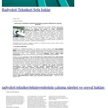
Radyoloji Teknikeri Sefa Işıklar
radyoloji tekniker/teknisyenlerinin çalışma süreleri ve sosyal hakları