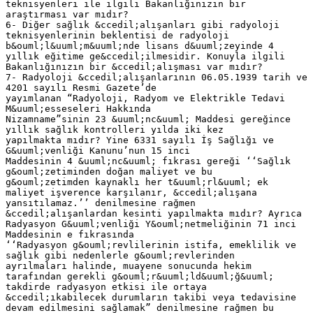
teknisyenleri ile ilgili Bakanlığınızın bir
araştırması var mıdır?
6- Diğer sağlık &ccedil;alışanları gibi radyoloji
teknisyenlerinin beklentisi de radyoloji
b&ouml;l&uuml;m&uuml;nde lisans d&uuml;zeyinde 4
yıllık eğitime ge&ccedil;ilmesidir. Konuyla ilgili
Bakanlığınızın bir &ccedil;alışması var mıdır?
7- Radyoloji &ccedil;alışanlarının 06.05.1939 tarih ve
4201 sayılı Resmi Gazete’de
yayımlanan “Radyoloji, Radyom ve Elektrikle Tedavi
M&uuml;esseseleri Hakkında
Nizamname”sinin 23 &uuml;nc&uuml; Maddesi gereğince
yıllık sağlık kontrolleri yılda iki kez
yapılmakta mıdır? Yine 6331 sayılı İş Sağlığı ve
G&uuml;venliği Kanunu’nun 15 inci
Maddesinin 4 &uuml;nc&uuml; fıkrası gereği ‘‘Sağlık
g&ouml;zetiminden doğan maliyet ve bu
g&ouml;zetimden kaynaklı her t&uuml;rl&uuml; ek
maliyet işverence karşılanır, &ccedil;alışana
yansıtılamaz.’’ denilmesine rağmen
&ccedil;alışanlardan kesinti yapılmakta mıdır? Ayrıca
Radyasyon G&uuml;venliği Y&ouml;netmeliğinin 71 inci
Maddesinin e fıkrasında
‘‘Radyasyon g&ouml;revlilerinin istifa, emeklilik ve
sağlık gibi nedenlerle g&ouml;revlerinden
ayrılmaları halinde, muayene sonucunda hekim
tarafından gerekli g&ouml;r&uuml;ld&uuml;ğ&uuml;
takdirde radyasyon etkisi ile ortaya
&ccedil;ıkabilecek durumların takibi veya tedavisine
devam edilmesini sağlamak” denilmesine rağmen bu