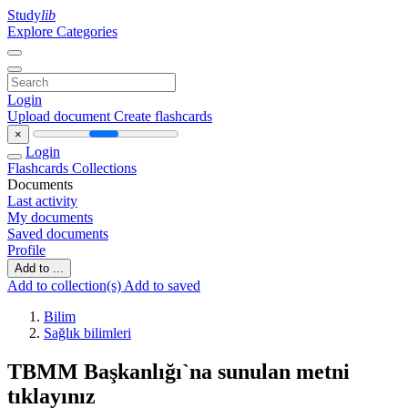
Study
lib
Explore Categories
Login
Upload document
Create flashcards
×
Login
Flashcards
Collections
Documents
Last activity
My documents
Saved documents
Profile
Add to ...
Add to collection(s)
Add to saved
Bilim
Sağlık bilimleri
TBMM Başkanlığı`na sunulan metni
tıklayınız