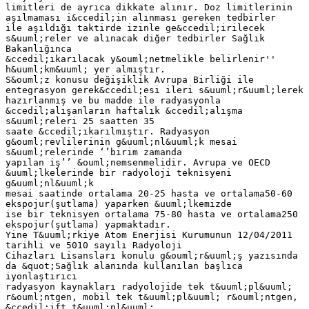
limitleri de ayrıca dikkate alınır. Doz limitlerinin
aşılmaması i&ccedil;in alınması gereken tedbirler
ile aşıldığı taktirde izinle ge&ccedil;irilecek
s&uuml;reler ve alınacak diğer tedbirler Sağlık
Bakanlığınca
&ccedil;ıkarılacak y&ouml;netmelikle belirlenir''
h&uuml;km&uuml; yer almıştır.
S&ouml;z konusu değişiklik Avrupa Birliği ile
entegrasyon gerek&ccedil;esi ileri s&uuml;r&uuml;lerek
hazırlanmış ve bu madde ile radyasyonla
&ccedil;alışanların haftalık &ccedil;alışma
s&uuml;releri 25 saatten 35
saate &ccedil;ıkarılmıştır. Radyasyon
g&ouml;revlilerinin g&uuml;nl&uuml;k mesai
s&uuml;relerinde ‘’birim zamanda
yapılan iş’’ &ouml;nemsenmelidir. Avrupa ve OECD
&uuml;lkelerinde bir radyoloji teknisyeni
g&uuml;nl&uuml;k
mesai saatinde ortalama 20-25 hasta ve ortalama50-60
ekspojur(şutlama) yaparken &uuml;lkemizde
ise bir teknisyen ortalama 75-80 hasta ve ortalama250
ekspojur(şutlama) yapmaktadır.
Yine T&uuml;rkiye Atom Enerjisi Kurumunun 12/04/2011
tarihli ve 5010 sayılı Radyoloji
Cihazları Lisansları konulu g&ouml;r&uuml;ş yazısında
da &quot;Sağlık alanında kullanılan başlıca
iyonlaştırıcı
radyasyon kaynakları radyolojide tek t&uuml;pl&uuml;
r&ouml;ntgen, mobil tek t&uuml;pl&uuml; r&ouml;ntgen,
&ccedil;ift t&uuml;pl&uuml;