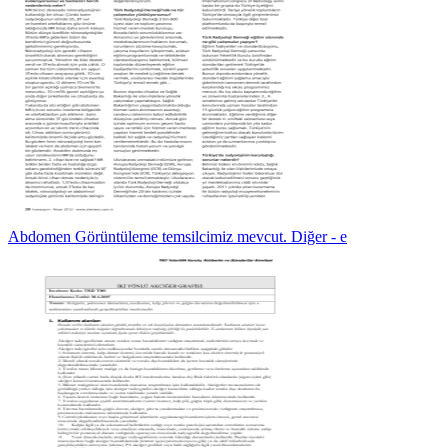
Abdomen Görüntüleme temsilcimiz mevcut. Diğer - e