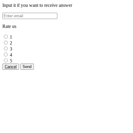
Input it if you want to receive answer
Rate us
1
2
3
4
5
Cancel
Send