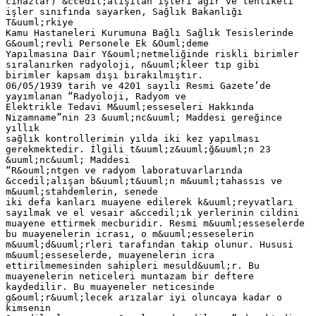
cihazlar) &ccedil;alışılan işleri ağır ve tehlikeli
işler sınıfında sayarken, Sağlık Bakanlığı
T&uuml;rkiye
Kamu Hastaneleri Kurumuna Bağlı Sağlık Tesislerinde
G&ouml;revli Personele Ek &Ouml;deme
Yapılmasına Dair Y&ouml;netmeliğinde riskli birimler
sıralanırken radyoloji, n&uuml;kleer tıp gibi
birimler kapsam dışı bırakılmıştır.
06/05/1939 tarih ve 4201 sayılı Resmi Gazete’de
yayımlanan “Radyoloji, Radyom ve
Elektrikle Tedavi M&uuml;esseseleri Hakkında
Nizamname”nin 23 &uuml;nc&uuml; Maddesi gereğince
yıllık
sağlık kontrollerimin yılda iki kez yapılması
gerekmektedir. İlgili t&uuml;z&uuml;ğ&uuml;n 23
&uuml;nc&uuml; Maddesi
“R&ouml;ntgen ve radyom laboratuvarlarında
&ccedil;alışan b&uuml;t&uuml;n m&uuml;tahassıs ve
m&uuml;stahdemlerin, senede
iki defa kanları muayene edilerek k&uuml;reyvatları
sayılmak ve el vesair a&ccedil;ık yerlerinin cildini
muayene ettirmek mecburidir. Resmi m&uuml;esseselerde
bu muayenelerin icrası, o m&uuml;esseselerin
m&uuml;d&uuml;rleri tarafından takip olunur. Hususi
m&uuml;esseselerde, muayenelerin icra
ettirilmemesinden sahipleri mesuld&uuml;r. Bu
muayenelerin neticeleri muntazam bir deftere
kaydedilir. Bu muayeneler neticesinde
g&ouml;r&uuml;lecek arızalar iyi oluncaya kadar o
kimsenin