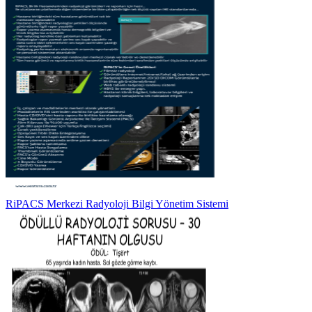
RiPACS Merkezi Radyoloji Bilgi Yönetim Sistemi