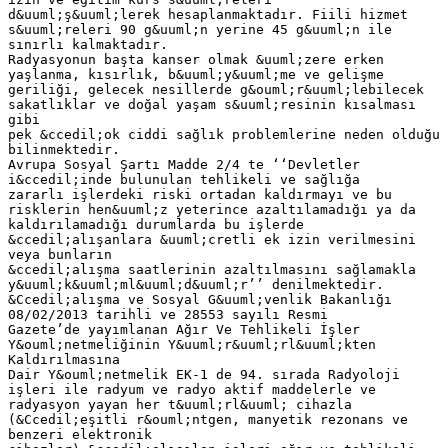
d&uuml;ş&uuml;lerek hesaplanmaktadır. Fiili hizmet
s&uuml;releri 90 g&uuml;n yerine 45 g&uuml;n ile
sınırlı kalmaktadır.
Radyasyonun başta kanser olmak &uuml;zere erken
yaşlanma, kısırlık, b&uuml;y&uuml;me ve gelişme
geriliği, gelecek nesillerde g&ouml;r&uuml;lebilecek
sakatlıklar ve doğal yaşam s&uuml;resinin kısalması
gibi
pek &ccedil;ok ciddi sağlık problemlerine neden olduğu
bilinmektedir.
Avrupa Sosyal Şartı Madde 2/4 te ‘‘Devletler
i&ccedil;inde bulunulan tehlikeli ve sağlığa
zararlı işlerdeki riski ortadan kaldırmayı ve bu
risklerin hen&uuml;z yeterince azaltılamadığı ya da
kaldırılamadığı durumlarda bu işlerde
&ccedil;alışanlara &uuml;cretli ek izin verilmesini
veya bunların
&ccedil;alışma saatlerinin azaltılmasını sağlamakla
y&uuml;k&uuml;ml&uuml;d&uuml;r’’ denilmektedir.
&Ccedil;alışma ve Sosyal G&uuml;venlik Bakanlığı
08/02/2013 tarihli ve 28553 sayılı Resmi
Gazete’de yayımlanan Ağır Ve Tehlikeli İşler
Y&ouml;netmeliğinin Y&uuml;r&uuml;rl&uuml;kten
Kaldırılmasına
Dair Y&ouml;netmelik EK-1 de 94. sırada Radyoloji
işleri ile radyum ve radyo aktif maddelerle ve
radyasyon yayan her t&uuml;rl&uuml; cihazla
(&Ccedil;eşitli r&ouml;ntgen, manyetik rezonans ve
benzeri elektronik