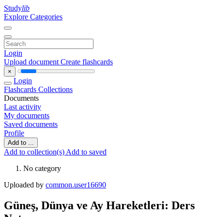
Study
lib
Explore Categories
Login
Upload document
Create flashcards
×
Login
Flashcards
Collections
Documents
Last activity
My documents
Saved documents
Profile
Add to ...
Add to collection(s)
Add to saved
No category
Uploaded by
common.user16690
Güneş, Dünya ve Ay Hareketleri: Ders