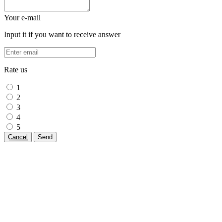
Your e-mail
Input it if you want to receive answer
Rate us
1
2
3
4
5
Cancel
Send