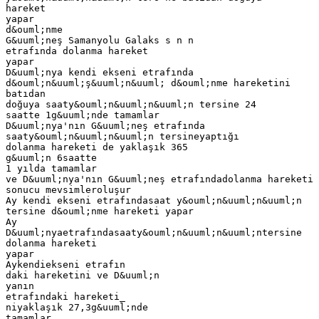
hareket
yapar
d&ouml;nme
G&uuml;neş Samanyolu Galaks s n n
etrafında dolanma hareket
yapar
D&uuml;nya kendi ekseni etrafında
d&ouml;n&uuml;ş&uuml;n&uuml; d&ouml;nme hareketini
batıdan
doğuya saaty&ouml;n&uuml;n&uuml;n tersine 24
saatte 1g&uuml;nde tamamlar
D&uuml;nya'nın G&uuml;neş etrafında
saaty&ouml;n&uuml;n&uuml;n tersineyaptığı
dolanma hareketi de yaklaşık 365
g&uuml;n 6saatte
1 yılda tamamlar
ve D&uuml;nya'nın G&uuml;neş etrafındadolanma hareketi
sonucu mevsimleroluşur
Ay kendi ekseni etrafındasaat y&ouml;n&uuml;n&uuml;n
tersine d&ouml;nme hareketi yapar
Ay
D&uuml;nyaetrafındasaaty&ouml;n&uuml;n&uuml;ntersine
dolanma hareketi
yapar
Aykendiekseni etrafın
daki hareketini ve D&uuml;n
yanın
etrafındaki hareketi_
niyaklaşık 27,3g&uuml;nde
tamamlar