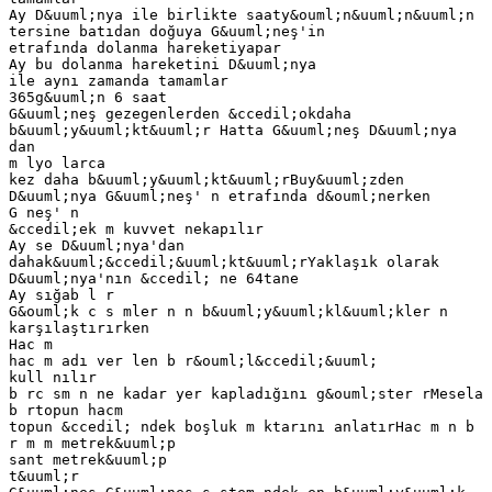
Ay D&uuml;nya ile birlikte saaty&ouml;n&uuml;n&uuml;n
tersine batıdan doğuya G&uuml;neş'in
etrafında dolanma hareketiyapar
Ay bu dolanma hareketini D&uuml;nya
ile aynı zamanda tamamlar
365g&uuml;n 6 saat
G&uuml;neş gezegenlerden &ccedil;okdaha
b&uuml;y&uuml;kt&uuml;r Hatta G&uuml;neş D&uuml;nya
dan
m lyo larca
kez daha b&uuml;y&uuml;kt&uuml;rBuy&uuml;zden
D&uuml;nya G&uuml;neş' n etrafında d&ouml;nerken
G neş' n
&ccedil;ek m kuvvet nekapılır
Ay se D&uuml;nya'dan
dahak&uuml;&ccedil;&uuml;kt&uuml;rYaklaşık olarak
D&uuml;nya'nın &ccedil; ne 64tane
Ay sığab l r
G&ouml;k c s mler n n b&uuml;y&uuml;kl&uuml;kler n
karşılaştırırken
Hac m
hac m adı ver len b r&ouml;l&ccedil;&uuml;
kull nılır
b rc sm n ne kadar yer kapladığını g&ouml;ster rMesela
b rtopun hacm
topun &ccedil; ndek boşluk m ktarını anlatırHac m n b
r m m metrek&uuml;p
sant metrek&uuml;p
t&uuml;r