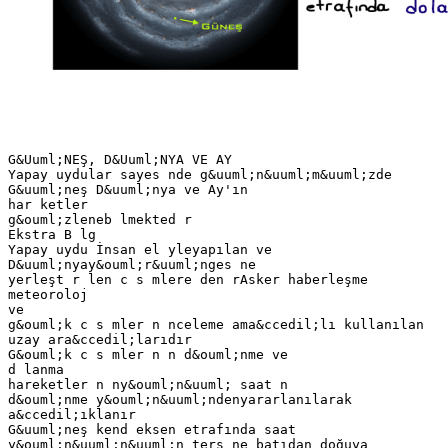
G&Uuml;NEŞ, D&Uuml;NYA VE AY
Yapay uydular sayes nde g&uuml;n&uuml;m&uuml;zde
G&uuml;neş D&uuml;nya ve Ay'ın
har ketler
g&ouml;zleneb lmekted r
Ekstra B lg
Yapay uydu İnsan el yleyapılan ve
D&uuml;nyay&ouml;r&uuml;nges ne
yerleşt r len c s mlere den rAsker haberleşme
meteoroloj
ve
g&ouml;k c s mler n nceleme ama&ccedil;lı kullanılan
uzay ara&ccedil;larıdır
G&ouml;k c s mler n n d&ouml;nme ve
d lanma
hareketler n ny&ouml;n&uuml; saat n
d&ouml;nme y&ouml;n&uuml;ndenyararlanılarak
a&ccedil;ıklanır
G&uuml;neş kend eksen etrafında saat
y&ouml;n&uuml;n&uuml;n ters ne batıdan doğuya