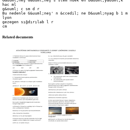
G&uuml;neş G&uuml;neş s stem ndek en b&uuml;y&uuml;k
hac ml
g&ouml; c sm d r
Bu nedenle G&uuml;neş' n &ccedil; ne D&uuml;nyag b 1 m
lyon
gezegen sığdırılab l r
Related documents