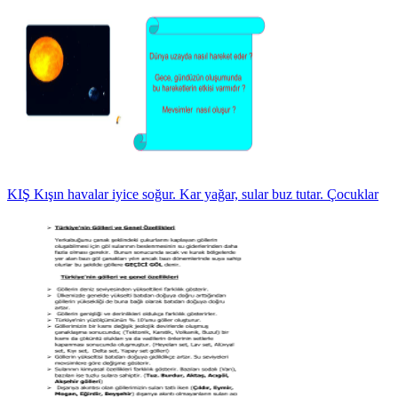
KIŞ Kışın havalar iyice soğur. Kar yağar, sular buz tutar. Çocuklar