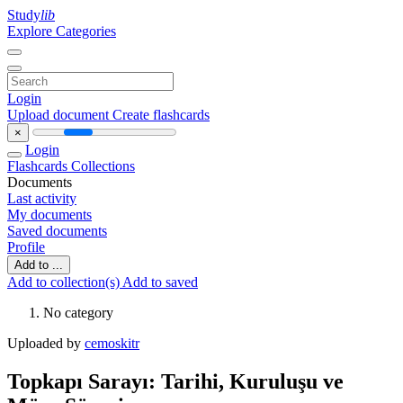
Study
lib
Explore Categories
Login
Upload document
Create flashcards
×
Login
Flashcards
Collections
Documents
Last activity
My documents
Saved documents
Profile
Add to ...
Add to collection(s)
Add to saved
No category
Uploaded by
cemoskitr
Topkapı Sarayı: Tarihi, Kuruluşu ve