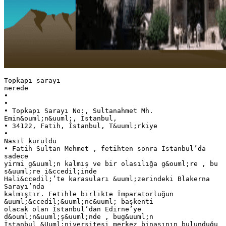
Topkapı sarayı
nerede
•
•
• Topkapı Sarayı No:, Sultanahmet Mh.
Emin&ouml;n&uuml;, İstanbul,
• 34122, Fatih, İstanbul, T&uuml;rkiye
•
Nasıl kuruldu
• Fatih Sultan Mehmet , fetihten sonra İstanbul’da
sadece
yirmi g&uuml;n kalmış ve bir olasılığa g&ouml;re , bu
s&uuml;re i&ccedil;inde
Hali&ccedil;’te karasuları &uuml;zerindeki Blakerna
Sarayı’nda
kalmıştır. Fetihle birlikte İmparatorluğun
&uuml;&ccedil;&uuml;nc&uuml; başkenti
olacak olan İstanbul’dan Edirne’ye
d&ouml;n&uuml;ş&uuml;nde , bug&uuml;n
İstanbul &Uuml;niversitesi merkez binasının bulunduğu