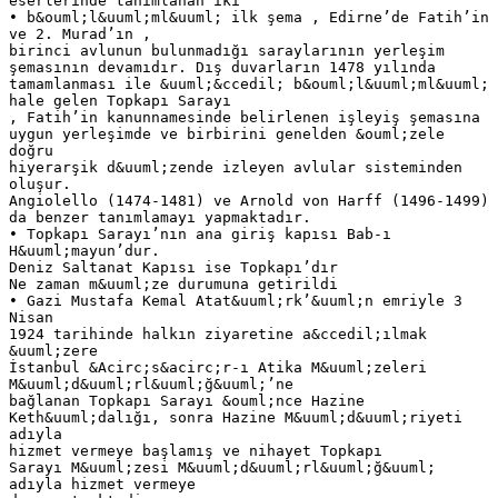
eserlerinde tanımlanan iki
• b&ouml;l&uuml;ml&uuml; ilk şema , Edirne’de Fatih’in
ve 2. Murad’ın ,
birinci avlunun bulunmadığı saraylarının yerleşim
şemasının devamıdır. Dış duvarların 1478 yılında
tamamlanması ile &uuml;&ccedil; b&ouml;l&uuml;ml&uuml;
hale gelen Topkapı Sarayı
, Fatih’in kanunnamesinde belirlenen işleyiş şemasına
uygun yerleşimde ve birbirini genelden &ouml;zele
doğru
hiyerarşik d&uuml;zende izleyen avlular sisteminden
oluşur.
Angiolello (1474-1481) ve Arnold von Harff (1496-1499)
da benzer tanımlamayı yapmaktadır.
• Topkapı Sarayı’nın ana giriş kapısı Bab-ı
H&uuml;mayun’dur.
Deniz Saltanat Kapısı ise Topkapı’dır
Ne zaman m&uuml;ze durumuna getirildi
• Gazi Mustafa Kemal Atat&uuml;rk’&uuml;n emriyle 3
Nisan
1924 tarihinde halkın ziyaretine a&ccedil;ılmak
&uuml;zere
İstanbul &Acirc;s&acirc;r-ı Atika M&uuml;zeleri
M&uuml;d&uuml;rl&uuml;ğ&uuml;’ne
bağlanan Topkapı Sarayı &ouml;nce Hazine
Keth&uuml;dalığı, sonra Hazine M&uuml;d&uuml;riyeti
adıyla
hizmet vermeye başlamış ve nihayet Topkapı
Sarayı M&uuml;zesi M&uuml;d&uuml;rl&uuml;ğ&uuml;
adıyla hizmet vermeye