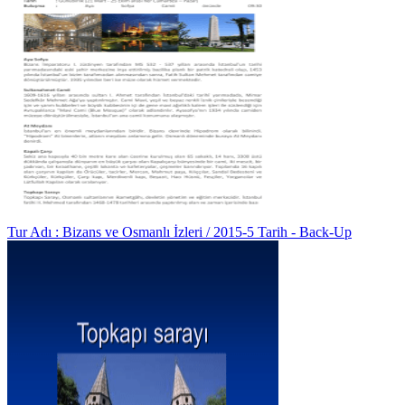
Tur Adı : Bizans ve Osmanlı İzleri / 2015-5 Tarih - Back-Up