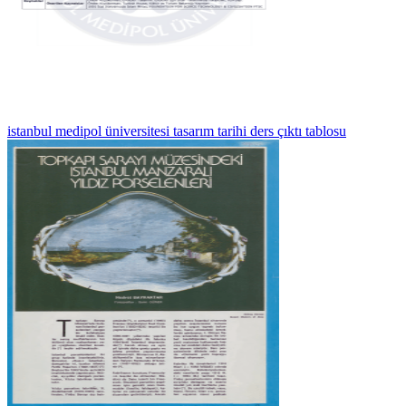
istanbul medipol üniversitesi tasarım tarihi ders çıktı tablosu