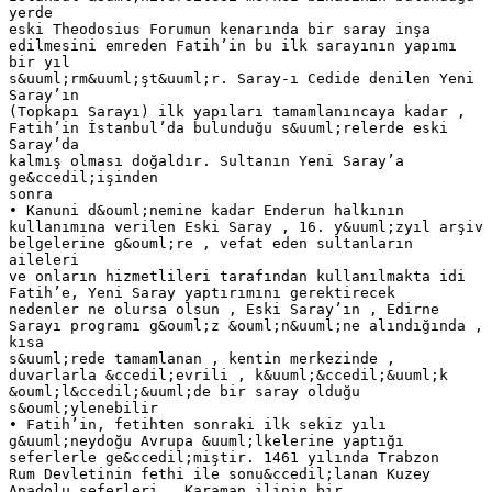
yerde
eski Theodosius Forumun kenarında bir saray inşa
edilmesini emreden Fatih’in bu ilk sarayının yapımı
bir yıl
s&uuml;rm&uuml;şt&uuml;r. Saray-ı Cedide denilen Yeni
Saray’ın
(Topkapı Sarayı) ilk yapıları tamamlanıncaya kadar ,
Fatih’in İstanbul’da bulunduğu s&uuml;relerde eski
Saray’da
kalmış olması doğaldır. Sultanın Yeni Saray’a
ge&ccedil;işinden
sonra
• Kanuni d&ouml;nemine kadar Enderun halkının
kullanımına verilen Eski Saray , 16. y&uuml;zyıl arşiv
belgelerine g&ouml;re , vefat eden sultanların
aileleri
ve onların hizmetlileri tarafından kullanılmakta idi
Fatih’e, Yeni Saray yaptırımını gerektirecek
nedenler ne olursa olsun , Eski Saray’ın , Edirne
Sarayı programı g&ouml;z &ouml;n&uuml;ne alındığında ,
kısa
s&uuml;rede tamamlanan , kentin merkezinde ,
duvarlarla &ccedil;evrili , k&uuml;&ccedil;&uuml;k
&ouml;l&ccedil;&uuml;de bir saray olduğu
s&ouml;ylenebilir
• Fatih’in, fetihten sonraki ilk sekiz yılı
g&uuml;neydoğu Avrupa &uuml;lkelerine yaptığı
seferlerle ge&ccedil;miştir. 1461 yılında Trabzon
Rum Devletinin fethi ile sonu&ccedil;lanan Kuzey
Anadolu seferleri , Karaman ilinin bir