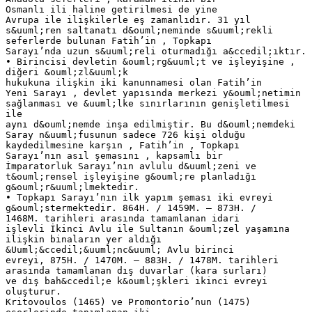
Osmanlı ili haline getirilmesi de yine
Avrupa ile ilişkilerle eş zamanlıdır. 31 yıl
s&uuml;ren saltanatı d&ouml;neminde s&uuml;rekli
seferlerde bulunan Fatih’in , Topkapı
Sarayı’nda uzun s&uuml;reli oturmadığı a&ccedil;ıktır.
• Birincisi devletin &ouml;rg&uuml;t ve işleyişine ,
diğeri &ouml;zl&uuml;k
hukukuna ilişkin iki kanunnamesi olan Fatih’in
Yeni Sarayı , devlet yapısında merkezi y&ouml;netimin
sağlanması ve &uuml;lke sınırlarının genişletilmesi
ile
aynı d&ouml;nemde inşa edilmiştir. Bu d&ouml;nemdeki
Saray n&uuml;fusunun sadece 726 kişi olduğu
kaydedilmesine karşın , Fatih’in , Topkapı
Sarayı’nın asıl şemasını , kapsamlı bir
İmparatorluk Sarayı’nın avlulu d&uuml;zeni ve
t&ouml;rensel işleyişine g&ouml;re planladığı
g&ouml;r&uuml;lmektedir.
• Topkapı Sarayı’nın ilk yapım şeması iki evreyi
g&ouml;stermektedir. 864H. / 1459M. – 873H. /
1468M. tarihleri arasında tamamlanan idari
işlevli İkinci Avlu ile Sultanın &ouml;zel yaşamına
ilişkin binaların yer aldığı
&Uuml;&ccedil;&uuml;nc&uuml; Avlu birinci
evreyi, 875H. / 1470M. – 883H. / 1478M. tarihleri
arasında tamamlanan dış duvarlar (kara surları)
ve dış bah&ccedil;e k&ouml;şkleri ikinci evreyi
oluşturur.
Kritovoulos (1465) ve Promontorio’nun (1475)