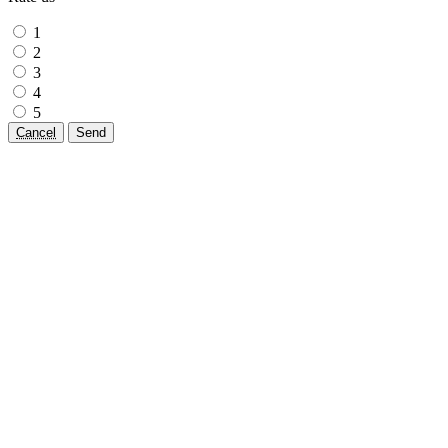
1
2
3
4
5
Cancel
Send