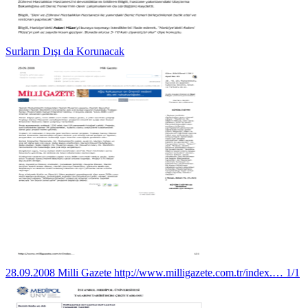
Surların Dışı da Korunacak
28.09.2008 Milli Gazete http://www.milligazete.com.tr/index.… 1/1