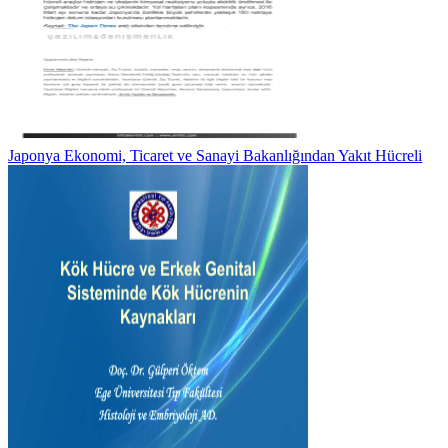
Japonya Ekonomi, Ticaret ve Sanayi Bakanlığından Yakıt Hücreli