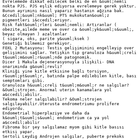
Evrelemede dikkat edilecek belki de en &ouml;nemli
nokta PJS. PJS eşlik ediyorsa evrelemeye gerek yoktur.
Bunun ayrımını nasıl yaparız hastanın ağzına bak.
&Ccedil;&uuml;nk&uuml; PTS mukokutan&ouml;z
pigmentleri i&ccedil;eriyor.
Risk fakt&ouml;rleri &ouml;nemli: Artıranlar (
obezite,ailede meme ve over ca &ouml;yk&uuml;s&uuml;,
beyaz olmayan ) azaltanlar
( sigara, oks, parite y&uuml;ksek )
Genetiği bilmemiz gerekiyor.
FOXL 2 Mutasyonu: Testis gelişiminini engelleyip over
gelişimini sağlar. Yetişkin tip granuloza h&uuml;creli
t&uuml;m&ouml;r&uuml;nde patognomik.
Dicer 1 Makula dejenerasyonuyla ilişkili- DNA
onarımında g&ouml;revli?
Kliniği yine kitle etkisine bağlı torsiyon,
r&uuml;pt&uuml;r, batında palpe edilebilen kitle, bası
semptomları gibi.
Granuloza h&uuml;creli t&uuml;m&ouml;r ne salgılar?
&Ouml;strojen. Anormal uterin kanamalara yol
a&ccedil;abilir.
Tekoma neler salgılabilir? &Ouml;strojen
salgılayabilir.Uterusta endrometriumu prolifere
ediyordu.
Endometrial hiperplaziye ve daha da
k&ouml;t&uuml;s&uuml; endometrium ca ya yol
a&ccedil;abilir
Fibroma bir şey salgılamaz myom gibi kitle basısı
etkisi yapar.
Sertoli Leydig Androjen salgılar, puberte prekoks