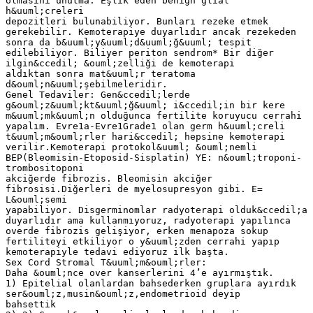
olmasını unutma. Eşlik eden benign glial
h&uuml;creleri
depozitleri bulunabiliyor. Bunları rezeke etmek
gerekebilir. Kemoterapiye duyarlıdır ancak rezekeden
sonra da b&uuml;y&uuml;d&uuml;ğ&uuml; tespit
edilebiliyor. Biliyer periton sendrom* Bir diğer
ilgin&ccedil; &ouml;zelliği de kemoterapi
aldıktan sonra mat&uuml;r teratoma
d&ouml;n&uuml;şebilmeleridir.
Genel Tedaviler: Gen&ccedil;lerde
g&ouml;z&uuml;kt&uuml;ğ&uuml; i&ccedil;in bir kere
m&uuml;mk&uuml;n olduğunca fertilite koruyucu cerrahi
yapalım. Evre1a-Evre1Grade1 olan germ h&uuml;creli
t&uuml;m&ouml;rler hari&ccedil; hepsine kemoterapi
verilir.Kemoterapi protokol&uuml; &ouml;nemli
BEP(Bleomisin-Etoposid-Sisplatin) YE: n&ouml;troponi-
trombositoponi
akciğerde fibrozis. Bleomisin akciğer
fibrosisi.Diğerleri de myelosupresyon gibi. E=
L&ouml;semi
yapabiliyor. Disgerminomlar radyoterapi olduk&ccedil;a
duyarlıdır ama kullanmıyoruz, radyoterapi yapılınca
overde fibrozis gelişiyor, erken menapoza sokup
fertiliteyi etkiliyor o y&uuml;zden cerrahi yapıp
kemoterapiyle tedavi ediyoruz ilk başta.
Sex Cord Stromal T&uuml;m&ouml;rler:
Daha &ouml;nce over kanserlerini 4’e ayırmıştık.
1) Epitelial olanlardan bahsederken gruplara ayırdık
ser&ouml;z,musin&ouml;z,endometrioid deyip
bahsettik