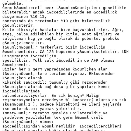
gelmekte.
Germ h&uuml;creli over t&uuml;m&ouml;rleri genellikle
bilateraldir ancak i&ccedil;lerinde en &ccedil;ok
disgerminom %10-15,
sonrasında da teratomlar %10 gibi bilaterallik
g&ouml;sterir.
Kitle etkisiyle hastalar bize başvurabilirler. Ağrı,
ateş, palpe edilebilen bir kitle, adet ağrıları ve
salgılanan hcg ye bağlı olarak da puberte, prekoks
g&ouml;zlenebilir.
T&uuml;m&ouml;r markerları bizim i&ccedil;in
&ouml;nemlidir. CA-125 hepsinde y&uuml;kselebilir. LDH
Disgerminom i&ccedil;in
spesifiktir. Yolk salk i&ccedil;in de AFP olması
&ouml;nemli.
Bizler her 3 germ yaprağından k&ouml;ken alan
t&uuml;m&ouml;rlere teratom diyoruz. Ektodermden
k&ouml;ken alarak
kıkırdak sa&ccedil; t&uuml;y gibi mezodermden
k&ouml;ken alarak bağ doku gibi yapıları kendi
i&ccedil;lerinde
bulundurabiliyorlar. En sık benign* Malign
rejenerasyonları neredeyse %1 kadardır( olursa en sık
skuam&ouml;z ). Sadece kistektomi ve ileri yaşlarda
ise ooferektomi yapmak yeterlidir.
İmmat&uuml;r teratom genelde unilateraldir ve
gradeleme yapılabilen tek germ h&uuml;creli
t&uuml;m&ouml;r olması
a&ccedil;ısından &ouml;nemlidir. İ&ccedil;erdikleri
n&ouml;ral yapılara bağlı olarak gradelemesi