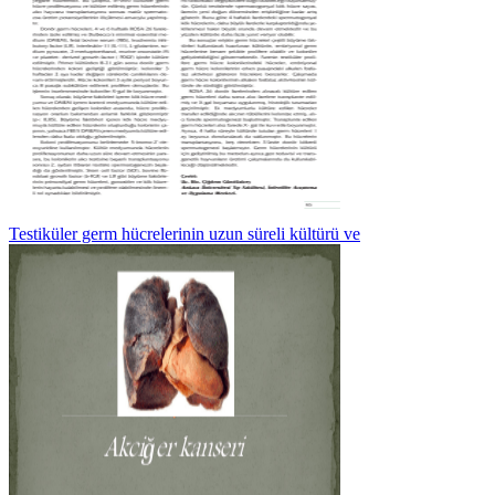
Testiküler germ hücrelerinin uzun süreli kültürü ve