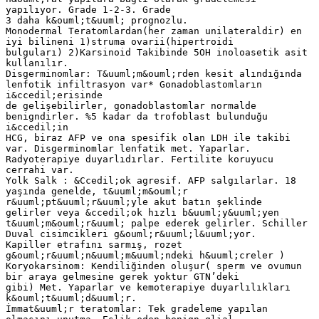
yapılıyor. Grade 1-2-3. Grade
3 daha k&ouml;t&uuml; prognozlu.
Monodermal Teratomlardan(her zaman unilateraldir) en
iyi bilineni 1)struma ovarii(hipertroidi
bulguları) 2)Karsinoid Takibinde 5OH inoloasetik asit
kullanılır.
Disgerminomlar: T&uuml;m&ouml;rden kesit alındığında
lenfotik infiltrasyon var* Gonadoblastomların
i&ccedil;erisinde
de gelişebilirler, gonadoblastomlar normalde
benigndirler. %5 kadar da trofoblast bulunduğu
i&ccedil;in
HCG, biraz AFP ve ona spesifik olan LDH ile takibi
var. Disgerminomlar lenfatik met. Yaparlar.
Radyoterapiye duyarlıdırlar. Fertilite koruyucu
cerrahi var.
Yolk Salk : &Ccedil;ok agresif. AFP salgılarlar. 18
yaşında genelde, t&uuml;m&ouml;r
r&uuml;pt&uuml;r&uuml;yle akut batın şeklinde
gelirler veya &ccedil;ok hızlı b&uuml;y&uuml;yen
t&uuml;m&ouml;r&uuml; palpe ederek gelirler. Schiller
Duval cisimcikleri g&ouml;r&uuml;l&uuml;yor.
Kapiller etrafını sarmış, rozet
g&ouml;r&uuml;n&uuml;m&uuml;ndeki h&uuml;creler )
Koryokarsinom: Kendiliğinden oluşur( sperm ve ovumun
bir araya gelmesine gerek yoktur GTN’deki
gibi) Met. Yaparlar ve kemoterapiye duyarlılıkları
k&ouml;t&uuml;d&uuml;r.
İmmat&uuml;r teratomlar: Tek gradeleme yapılan