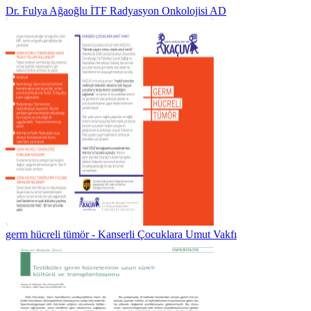
Dr. Fulya Ağaoğlu İTF Radyasyon Onkolojisi AD
germ hücreli tümör - Kanserli Çocuklara Umut Vakfı