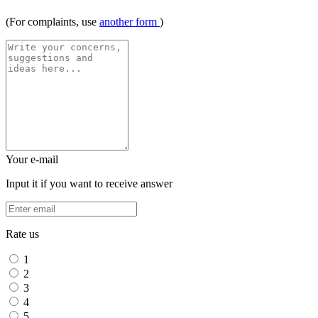
(For complaints, use
another form
)
Your e-mail
Input it if you want to receive answer
Rate us
1
2
3
4
5