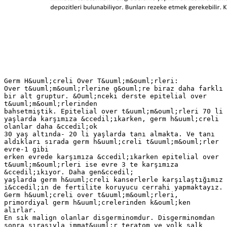
Germ H&uuml;creli Over T&uuml;m&ouml;rleri:
Over t&uuml;m&ouml;rlerine g&ouml;re biraz daha farklı
bir alt gruptur. &Ouml;nceki derste epitelial over
t&uuml;m&ouml;rlerinden
bahsetmiştik. Epitelial over t&uuml;m&ouml;rleri 70 li
yaşlarda karşımıza &ccedil;ıkarken, germ h&uuml;creli
olanlar daha &ccedil;ok
30 yaş altında- 20 li yaşlarda tanı almakta. Ve tanı
aldıkları sırada germ h&uuml;creli t&uuml;m&ouml;rler
evre-1 gibi
erken evrede karşımıza &ccedil;ıkarken epitelial over
t&uuml;m&ouml;rleri ise evre 3 te karşımıza
&ccedil;ıkıyor. Daha gen&ccedil;
yaşlarda germ h&uuml;creli kanserlerle karşılaştığımız
i&ccedil;in de fertilite koruyucu cerrahi yapmaktayız.
Germ h&uuml;creli over t&uuml;m&ouml;rleri,
primordiyal germ h&uuml;crelerinden k&ouml;ken
alırlar.
En sık malign olanlar disgerminomdur. Disgerminomdan
sonra sırasıyla immat&uuml;r teratom ve yolk salk