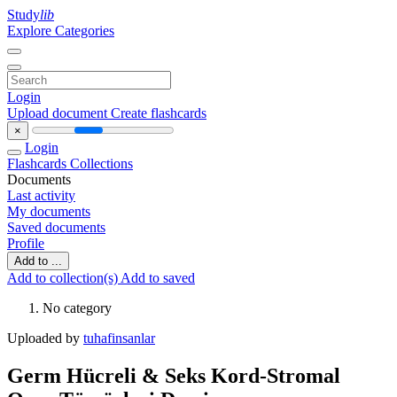
Study
lib
Explore Categories
Login
Upload document
Create flashcards
×
Login
Flashcards
Collections
Documents
Last activity
My documents
Saved documents
Profile
Add to ...
Add to collection(s)
Add to saved
No category
Uploaded by
tuhafinsanlar
Germ Hücreli & Seks Kord-Stromal