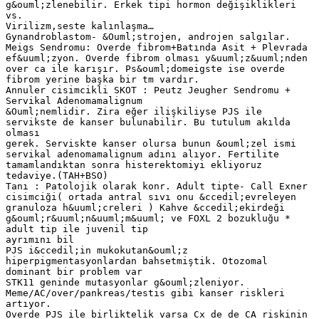
g&ouml;zlenebilir. Erkek tipi hormon değişiklikleri
vs.
Virilizm,seste kalınlaşma…
Gynandroblastom- &Ouml;strojen, androjen salgılar.
Meigs Sendromu: Overde fibrom+Batında Asit + Plevrada
ef&uuml;zyon. Overde fibrom olması y&uuml;z&uuml;nden
over ca ile karışır. Ps&ouml;domeigste ise overde
fibrom yerine başka bir tm vardır.
Annuler cisimcikli SKOT : Peutz Jeugher Sendromu +
Servikal Adenomamalignum
&Ouml;nemlidir. Zira eğer ilişkiliyse PJS ile
servikste de kanser bulunabilir. Bu tutulum akılda
olması
gerek. Serviskte kanser olursa bunun &ouml;zel ismi
servikal adenomamalignum adını alıyor. Fertilite
tamamlandıktan sonra histerektomiyi ekliyoruz
tedaviye.(TAH+BSO)
Tanı : Patolojik olarak konr. Adult tipte- Call Exner
cisimciği( ortada antral sıvı onu &ccedil;evreleyen
granuloza h&uuml;creleri ) Kahve &ccedil;ekirdeği
g&ouml;r&uuml;n&uuml;m&uuml; ve FOXL 2 bozukluğu *
adult tip ile juvenil tip
ayrımını bil
PJS i&ccedil;in mukokutan&ouml;z
hiperpigmentasyonlardan bahsetmiştik. Otozomal
dominant bir problem var
STK11 geninde mutasyonlar g&ouml;zleniyor.
Meme/AC/over/pankreas/testis gibi kanser riskleri
artıyor.
Overde PJS ile birliktelik varsa Cx de de CA riskinin