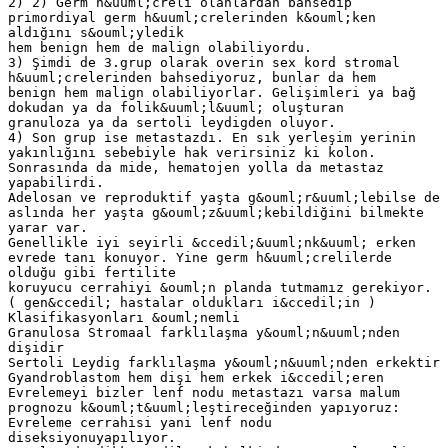
2) 2) Germ h&uuml;creli olanlardan bahsedip
primordiyal germ h&uuml;crelerinden k&ouml;ken
aldığını s&ouml;yledik
hem benign hem de malign olabiliyordu.
3) Şimdi de 3.grup olarak overin sex kord stromal
h&uuml;crelerinden bahsediyoruz, bunlar da hem
benign hem malign olabiliyorlar. Gelişimleri ya bağ
dokudan ya da folik&uuml;l&uuml; oluşturan
granuloza ya da sertoli leydigden oluyor.
4) Son grup ise metastazdı. En sık yerleşim yerinin
yakınlığını sebebiyle hak verirsiniz ki kolon.
Sonrasında da mide, hematojen yolla da metastaz
yapabilirdi.
Adelosan ve reproduktif yaşta g&ouml;r&uuml;lebilse de
aslında her yaşta g&ouml;z&uuml;kebildiğini bilmekte
yarar var.
Genellikle iyi seyirli &ccedil;&uuml;nk&uuml; erken
evrede tanı konuyor. Yine germ h&uuml;crelilerde
olduğu gibi fertilite
koruyucu cerrahiyi &ouml;n planda tutmamız gerekiyor.
( gen&ccedil; hastalar oldukları i&ccedil;in )
Klasifikasyonları &ouml;nemli
Granulosa Stromaal farklılaşma y&ouml;n&uuml;nden
dişidir
Sertoli Leydig farklılaşma y&ouml;n&uuml;nden erkektir
Gyandroblastom hem dişi hem erkek i&ccedil;eren
Evrelemeyi bizler lenf nodu metastazı varsa malum
prognozu k&ouml;t&uuml;leştireceğinden yapıyoruz:
Evreleme cerrahisi yani lenf nodu
diseksiyonuyapılıyor.