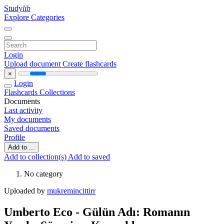
Study
lib
Explore Categories
Login
Upload document
Create flashcards
×
Login
Flashcards
Collections
Documents
Last activity
My documents
Saved documents
Profile
Add to ...
Add to collection(s)
Add to saved
No category
Uploaded by
mukremincittirr
Umberto Eco - Gülün Adı: Romanın