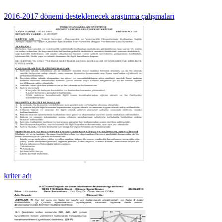
2016-2017 dönemi desteklenecek araştırma çalışmaları
kriter adı