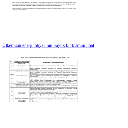
Ülkemizin enerji ihtiyacının büyük bir kısmını ithal