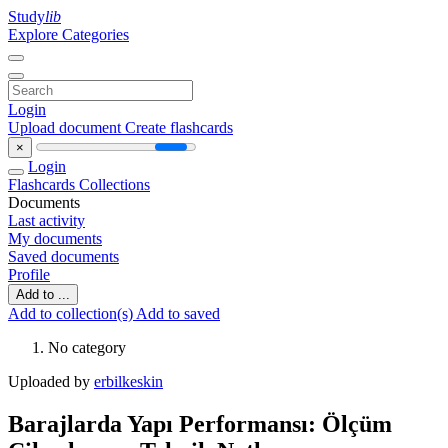
Study
lib
Explore Categories
Login
Upload document
Create flashcards
×
Login
Flashcards
Collections
Documents
Last activity
My documents
Saved documents
Profile
Add to ...
Add to collection(s)
Add to saved
No category
Uploaded by
erbilkeskin
Barajlarda Yapı Performansı: Ölçüm