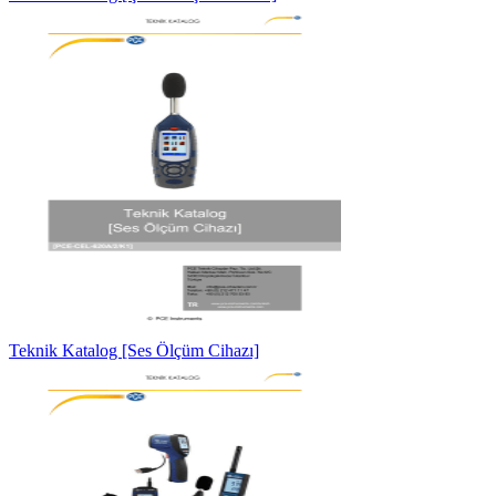
Teknik Katalog [Ses Ölçüm Cihazı]