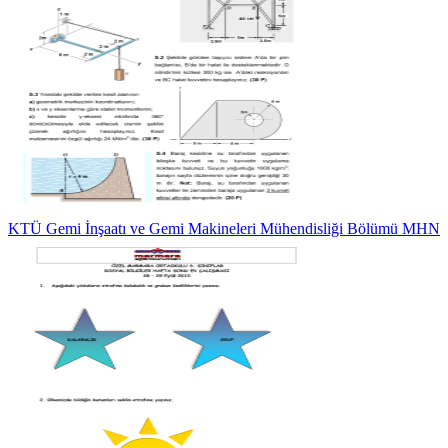
KTÜ Gemi İnşaatı ve Gemi Makineleri Mühendisliği Bölümü MHN