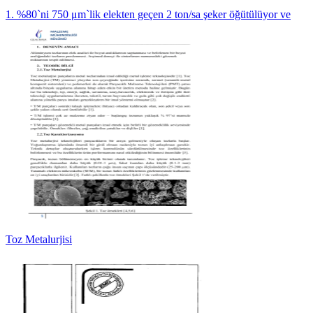
1. %80`ni 750 μm`lik elekten geçen 2 ton/sa şeker öğütülüyor ve
Toz Metalurjisi