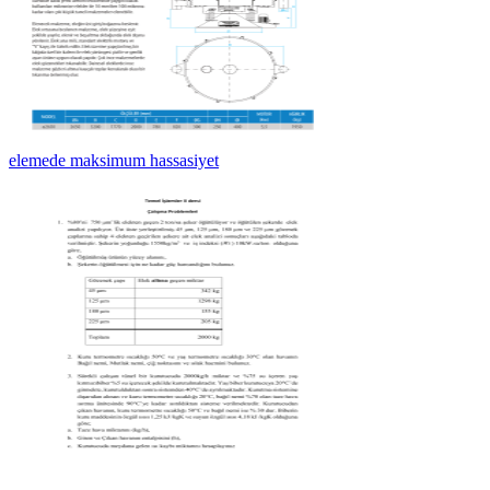
elemede maksimum hassasiyet