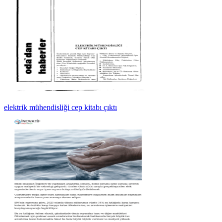
elektrik mühendisliği cep kitabı çıktı