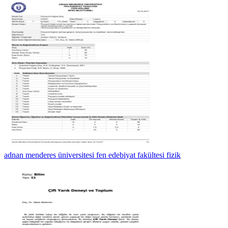
adnan menderes üniversitesi fen edebiyat fakültesi fizik