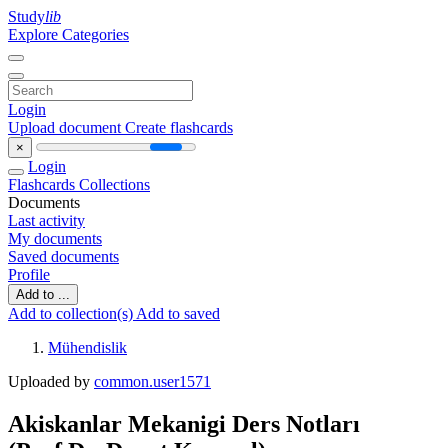
Study
lib
Explore Categories
Login
Upload document
Create flashcards
×
Login
Flashcards
Collections
Documents
Last activity
My documents
Saved documents
Profile
Add to ...
Add to collection(s)
Add to saved
Mühendislik
Uploaded by
common.user1571
Akiskanlar Mekanigi Ders Notları