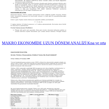
MAKRO EKONOMİDE UZUN DÖNEM ANALİZİ Kısa ve orta