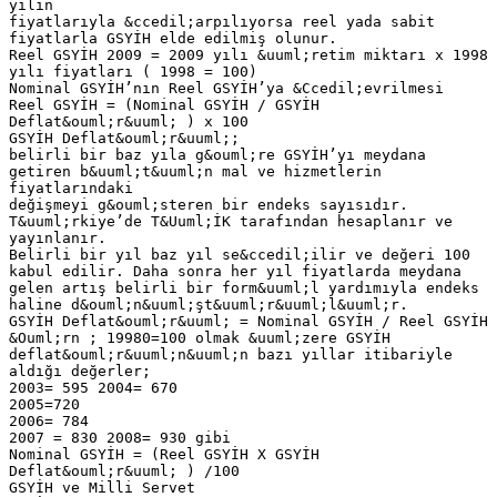
yılın
fiyatlarıyla &ccedil;arpılıyorsa reel yada sabit
fiyatlarla GSYİH elde edilmiş olunur.
Reel GSYİH 2009 = 2009 yılı &uuml;retim miktarı x 1998
yılı fiyatları ( 1998 = 100)
Nominal GSYİH’nın Reel GSYİH’ya &Ccedil;evrilmesi
Reel GSYİH = (Nominal GSYİH / GSYİH
Deflat&ouml;r&uuml; ) x 100
GSYİH Deflat&ouml;r&uuml;;
belirli bir baz yıla g&ouml;re GSYİH’yı meydana
getiren b&uuml;t&uuml;n mal ve hizmetlerin
fiyatlarındaki
değişmeyi g&ouml;steren bir endeks sayısıdır.
T&uuml;rkiye’de T&Uuml;İK tarafından hesaplanır ve
yayınlanır.
Belirli bir yıl baz yıl se&ccedil;ilir ve değeri 100
kabul edilir. Daha sonra her yıl fiyatlarda meydana
gelen artış belirli bir form&uuml;l yardımıyla endeks
haline d&ouml;n&uuml;şt&uuml;r&uuml;l&uuml;r.
GSYİH Deflat&ouml;r&uuml; = Nominal GSYİH / Reel GSYİH
&Ouml;rn ; 19980=100 olmak &uuml;zere GSYİH
deflat&ouml;r&uuml;n&uuml;n bazı yıllar itibariyle
aldığı değerler;
2003= 595 2004= 670
2005=720
2006= 784
2007 = 830 2008= 930 gibi
Nominal GSYİH = (Reel GSYİH X GSYİH
Deflat&ouml;r&uuml; ) /100
GSYİH ve Milli Servet