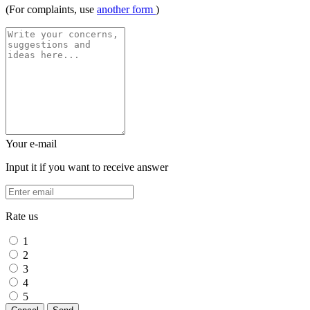
(For complaints, use
another form
)
Your e-mail
Input it if you want to receive answer
Rate us
1
2
3
4
5