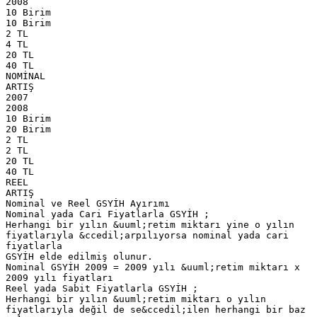
2008
10 Birim
10 Birim
2 TL
4 TL
20 TL
40 TL
NOMİNAL
ARTIŞ
2007
2008
10 Birim
20 Birim
2 TL
2 TL
20 TL
40 TL
REEL
ARTIŞ
Nominal ve Reel GSYİH Ayırımı
Nominal yada Cari Fiyatlarla GSYİH ;
Herhangi bir yılın &uuml;retim miktarı yine o yılın
fiyatlarıyla &ccedil;arpılıyorsa nominal yada cari
fiyatlarla
GSYİH elde edilmiş olunur.
Nominal GSYİH 2009 = 2009 yılı &uuml;retim miktarı x
2009 yılı fiyatları
Reel yada Sabit Fiyatlarla GSYİH ;
Herhangi bir yılın &uuml;retim miktarı o yılın
fiyatlarıyla değil de se&ccedil;ilen herhangi bir baz