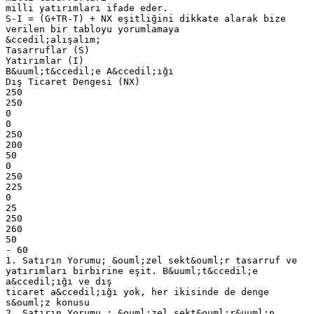
milli yatırımları ifade eder.
S-I = (G+TR-T) + NX eşitliğini dikkate alarak bize
verilen bir tabloyu yorumlamaya
&ccedil;alışalım;
Tasarruflar (S)
Yatırımlar (I)
B&uuml;t&ccedil;e A&ccedil;ığı
Dış Ticaret Dengesi (NX)
250
250
0
0
250
200
50
0
250
225
0
25
250
260
50
- 60
1. Satırın Yorumu; &ouml;zel sekt&ouml;r tasarruf ve
yatırımları birbirine eşit. B&uuml;t&ccedil;e
a&ccedil;ığı ve dış
ticaret a&ccedil;ığı yok, her ikisinde de denge
s&ouml;z konusu
2. Satırın Yorumu ; &ouml;zel sekt&ouml;r&uuml;n