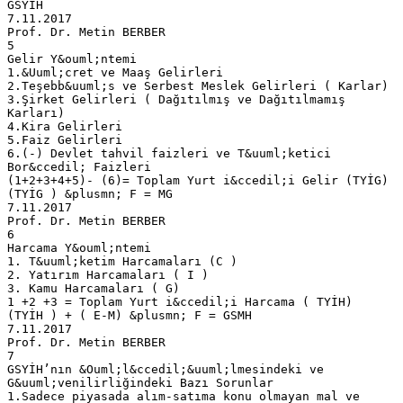
GSYİH
7.11.2017
Prof. Dr. Metin BERBER
5
Gelir Y&ouml;ntemi
1.&Uuml;cret ve Maaş Gelirleri
2.Teşebb&uuml;s ve Serbest Meslek Gelirleri ( Karlar)
3.Şirket Gelirleri ( Dağıtılmış ve Dağıtılmamış
Karları)
4.Kira Gelirleri
5.Faiz Gelirleri
6.(-) Devlet tahvil faizleri ve T&uuml;ketici
Bor&ccedil; Faizleri
(1+2+3+4+5)- (6)= Toplam Yurt i&ccedil;i Gelir (TYİG)
(TYİG ) &plusmn; F = MG
7.11.2017
Prof. Dr. Metin BERBER
6
Harcama Y&ouml;ntemi
1. T&uuml;ketim Harcamaları (C )
2. Yatırım Harcamaları ( I )
3. Kamu Harcamaları ( G)
1 +2 +3 = Toplam Yurt i&ccedil;i Harcama ( TYİH)
(TYİH ) + ( E-M) &plusmn; F = GSMH
7.11.2017
Prof. Dr. Metin BERBER
7
GSYİH’nın &Ouml;l&ccedil;&uuml;lmesindeki ve
G&uuml;venilirliğindeki Bazı Sorunlar
1.Sadece piyasada alım-satıma konu olmayan mal ve