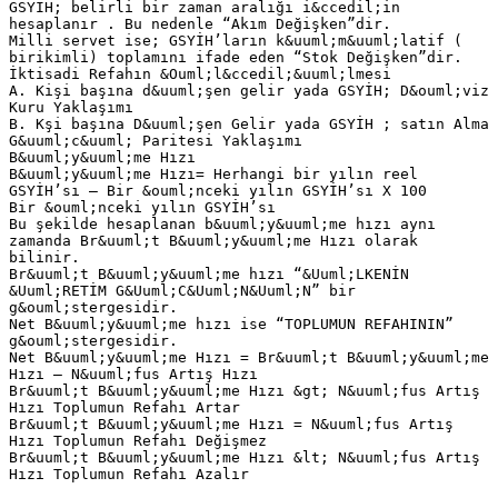
GSYİH; belirli bir zaman aralığı i&ccedil;in
hesaplanır . Bu nedenle “Akım Değişken”dir.
Milli servet ise; GSYİH’ların k&uuml;m&uuml;latif (
birikimli) toplamını ifade eden “Stok Değişken”dir.
İktisadi Refahın &Ouml;l&ccedil;&uuml;lmesi
A. Kişi başına d&uuml;şen gelir yada GSYİH; D&ouml;viz
Kuru Yaklaşımı
B. Kşi başına D&uuml;şen Gelir yada GSYİH ; satın Alma
G&uuml;c&uuml; Paritesi Yaklaşımı
B&uuml;y&uuml;me Hızı
B&uuml;y&uuml;me Hızı= Herhangi bir yılın reel
GSYİH’sı – Bir &ouml;nceki yılın GSYİH’sı X 100
Bir &ouml;nceki yılın GSYİH’sı
Bu şekilde hesaplanan b&uuml;y&uuml;me hızı aynı
zamanda Br&uuml;t B&uuml;y&uuml;me Hızı olarak
bilinir.
Br&uuml;t B&uuml;y&uuml;me hızı “&Uuml;LKENİN
&Uuml;RETİM G&Uuml;C&Uuml;N&Uuml;N” bir
g&ouml;stergesidir.
Net B&uuml;y&uuml;me hızı ise “TOPLUMUN REFAHININ”
g&ouml;stergesidir.
Net B&uuml;y&uuml;me Hızı = Br&uuml;t B&uuml;y&uuml;me
Hızı – N&uuml;fus Artış Hızı
Br&uuml;t B&uuml;y&uuml;me Hızı &gt; N&uuml;fus Artış
Hızı Toplumun Refahı Artar
Br&uuml;t B&uuml;y&uuml;me Hızı = N&uuml;fus Artış
Hızı Toplumun Refahı Değişmez
Br&uuml;t B&uuml;y&uuml;me Hızı &lt; N&uuml;fus Artış