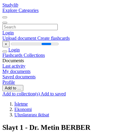
Study
lib
Explore Categories
Login
Upload document
Create flashcards
×
Login
Flashcards
Collections
Documents
Last activity
My documents
Saved documents
Profile
Add to ...
Add to collection(s)
Add to saved
İşletme
Ekonomi
Uluslararası iktisat
Slayt 1 - Dr. Metin BERBER