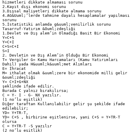
hizmetleri dikkate almaması sorunu
2.Kayıt dışı ekonomi sorunu
3.Dışsal maliyetleri dikkate almama sorunu
4.AG&Uuml;’lerde tahmine dayalı hesaplamalar yapılması
sorunu
5.İstatistiki anlamda g&uuml;venilirlik sorunu
Tasarruf-Yatırım &Ouml;zdeşliği
1.Devlet ve Dış alem’in Olmadığı Basit Bir Ekonomi
Y=C+S
Y=C+I
C+S=C+I
S=I
2. Devletin ve Dış Alem’in Olduğu Bir Ekonomi
T= Vergiler G= Kamu Harcamaları (Kamu Yatırımları
Dahil) yada H&uuml;k&uuml;met Alımları
E= İhracat
M= ithalat olmak &uuml;zere bir ekonomide milli gelir
&ouml;zdeşliği
Y= C+I+G+NX
şeklinde ifade edilir.
Burada C yalnız bırakılırsa;
C = Y- I - G- NX yazılır.
(1 no’lu eşitlik)
Diğer taraftan Kullanılabilir gelir şu şekilde ifade
edilebilir;
YD= Y+TR-T,
YD= C+S , birbirine eşitlenirse, yani C+S = Y+TR-T
olursa
C = Y+TR-T -S yazılır
(2 no’lu eşitlik)