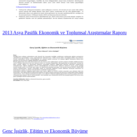
2013 Asya Pasifik Ekonomik ve Toplumsal Araştırmalar Raporu
Genç İşsizlik, Eğitim ve Ekonomik Büyüme