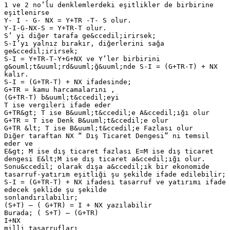
1 ve 2 no’lu denklemlerdeki eşitlikler de birbirine
eşitlenirse
Y- I - G- NX = Y+TR -T- S olur.
Y-I-G-NX-S = Y+TR-T olur.
S’ yi diğer tarafa ge&ccedil;irirsek;
S-I’yı yalnız bırakır, diğerlerini sağa
ge&ccedil;irirsek;
S-I = Y+TR-T-Y+G+NX ve Y’ler birbirini
g&ouml;t&uuml;rd&uuml;ğ&uuml;nde S-I = (G+TR-T) + NX
kalır.
S-I = (G+TR-T) + NX ifadesinde;
G+TR = kamu harcamalarını ,
(G+TR-T) b&uuml;t&ccedil;eyi
T ise vergileri ifade eder
G+TR&gt; T ise B&uuml;t&ccedil;e A&ccedil;ığı olur
G+TR = T ise Denk B&uuml;t&ccedil;e olur
G+TR &lt; T ise B&uuml;t&ccedil;e Fazlası olur
Diğer taraftan NX “ Dış Ticaret Dengesi” ni temsil
eder ve
E&gt; M ise dış ticaret fazlası E=M ise dış ticaret
dengesi E&lt;M ise dış ticaret a&ccedil;ığı olur.
Sonu&ccedil; olarak dışa a&ccedil;ık bir ekonomide
tasarruf-yatırım eşitliği şu şekilde ifade edilebilir;
S-I = (G+TR-T) + NX ifadesi tasarruf ve yatırımı ifade
edecek şeklide şu şekilde
sonlandırılabilir;
(S+T) – ( G+TR) = I + NX yazılabilir
Burada; ( S+T) – (G+TR)
I+NX
milli tasarrufları