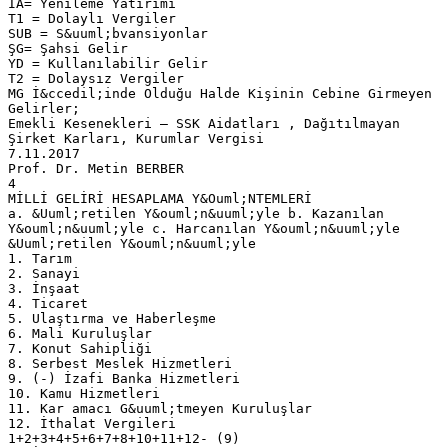
IA= Yenileme Yatırımı
T1 = Dolaylı Vergiler
SUB = S&uuml;bvansiyonlar
ŞG= Şahsi Gelir
YD = Kullanılabilir Gelir
T2 = Dolaysız Vergiler
MG İ&ccedil;inde Olduğu Halde Kişinin Cebine Girmeyen
Gelirler;
Emekli Kesenekleri – SSK Aidatları , Dağıtılmayan
Şirket Karları, Kurumlar Vergisi
7.11.2017
Prof. Dr. Metin BERBER
4
MİLLİ GELİRİ HESAPLAMA Y&Ouml;NTEMLERİ
a. &Uuml;retilen Y&ouml;n&uuml;yle b. Kazanılan
Y&ouml;n&uuml;yle c. Harcanılan Y&ouml;n&uuml;yle
&Uuml;retilen Y&ouml;n&uuml;yle
1. Tarım
2. Sanayi
3. İnşaat
4. Ticaret
5. Ulaştırma ve Haberleşme
6. Mali Kuruluşlar
7. Konut Sahipliği
8. Serbest Meslek Hizmetleri
9. (-) İzafi Banka Hizmetleri
10. Kamu Hizmetleri
11. Kar amacı G&uuml;tmeyen Kuruluşlar
12. İthalat Vergileri
1+2+3+4+5+6+7+8+10+11+12- (9)