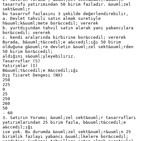
tasarrufu yatırımından 50 birim fazladır. &ouml;zel
sekt&ouml;r
bu tasarruf fazlasını 3 şekilde değerlendirebilir,
a. Devlet tahvili satın almak suretiyle
h&uuml;k&uuml;mete bor&ccedil; vererek
b. yurtdışından tahvil satın alarak yani yabancılara
bor&ccedil; vererek
c. kendi aralarında birbirine bor&ccedil; vererek
Burada, b&uuml;t&ccedil;e a&ccedil;ığı 50 birim
olduğuna g&ouml;re devletin &ouml;zel sekt&ouml;rden
50 birim bor&ccedil;
aldığını s&ouml;yleyebiliriz.
Tasarruflar (S)
Yatırımlar (I)
B&uuml;t&ccedil;e A&ccedil;ığı
Dış Ticaret Dengesi (NX)
250
225
0
25
250
260
50
- 60
3. Satırın Yorumu; &ouml;zel sekt&ouml;r tasarrufları
yatırımlarından 25 birim fazla, b&uuml;t&ccedil;e
a&ccedil;ığı
ise yok. Bu durumda &ouml;zel sekt&ouml;r&uuml;n 25
birimlik fazlayı yabancı &uuml;lkelere bor&ccedil;