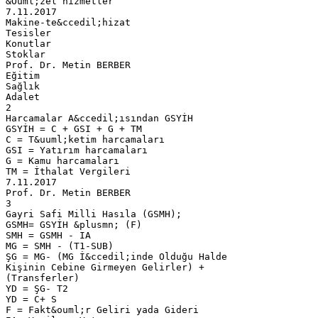
&Ouml;zel hizmetler
7.11.2017
Makine-te&ccedil;hizat
Tesisler
Konutlar
Stoklar
Prof. Dr. Metin BERBER
Eğitim
Sağlık
Adalet
2
Harcamalar A&ccedil;ısından GSYİH
GSYİH = C + GSI + G + TM
C = T&uuml;ketim harcamaları
GSI = Yatırım harcamaları
G = Kamu harcamaları
TM = İthalat Vergileri
7.11.2017
Prof. Dr. Metin BERBER
3
Gayri Safi Milli Hasıla (GSMH);
GSMH= GSYİH &plusmn; (F)
SMH = GSMH - IA
MG = SMH - (T1-SUB)
ŞG = MG- (MG İ&ccedil;inde Olduğu Halde
Kişinin Cebine Girmeyen Gelirler) +
(Transferler)
YD = ŞG- T2
YD = C+ S
F = Fakt&ouml;r Geliri yada Gideri