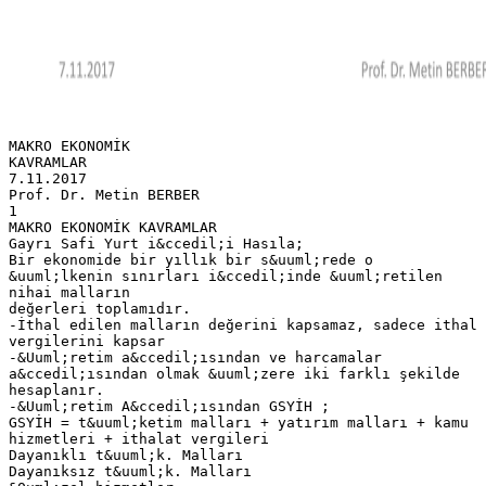
MAKRO EKONOMİK
KAVRAMLAR
7.11.2017
Prof. Dr. Metin BERBER
1
MAKRO EKONOMİK KAVRAMLAR
Gayrı Safi Yurt i&ccedil;i Hasıla;
Bir ekonomide bir yıllık bir s&uuml;rede o
&uuml;lkenin sınırları i&ccedil;inde &uuml;retilen
nihai malların
değerleri toplamıdır.
-İthal edilen malların değerini kapsamaz, sadece ithal
vergilerini kapsar
-&Uuml;retim a&ccedil;ısından ve harcamalar
a&ccedil;ısından olmak &uuml;zere iki farklı şekilde
hesaplanır.
-&Uuml;retim A&ccedil;ısından GSYİH ;
GSYİH = t&uuml;ketim malları + yatırım malları + kamu
hizmetleri + ithalat vergileri
Dayanıklı t&uuml;k. Malları
Dayanıksız t&uuml;k. Malları