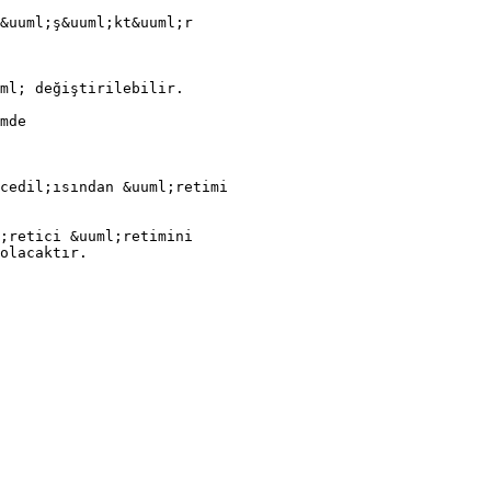
&uuml;ş&uuml;kt&uuml;r
ml; değiştirilebilir.
mde
cedil;ısından &uuml;retimi
;retici &uuml;retimini
olacaktır.