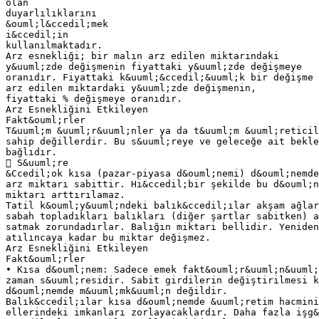
olan
duyarlılıklarını
&ouml;l&ccedil;mek
i&ccedil;in
kullanılmaktadır.
Arz esnekliği; bir malın arz edilen miktarındaki
y&uuml;zde değişmenin fiyattaki y&uuml;zde değişmeye
oranıdır. Fiyattaki k&uuml;&ccedil;&uuml;k bir değişme 
arz edilen miktardaki y&uuml;zde değişmenin,
fiyattaki % değişmeye oranıdır.
Arz Esnekliğini Etkileyen
Fakt&ouml;rler
T&uuml;m &uuml;r&uuml;nler ya da t&uuml;m &uuml;reticil
sahip değillerdir. Bu s&uuml;reye ve geleceğe ait bekle
bağlıdır.
 S&uuml;re
&Ccedil;ok kısa (pazar-piyasa d&ouml;nemi) d&ouml;nemde
arz miktarı sabittir. Hi&ccedil;bir şekilde bu d&ouml;n
miktarı arttırılamaz.
Tatil k&ouml;y&uuml;ndeki balık&ccedil;ılar akşam ağlar
sabah topladıkları balıkları (diğer şartlar sabitken) a
satmak zorundadırlar. Balığın miktarı bellidir. Yeniden
atılıncaya kadar bu miktar değişmez.
Arz Esnekliğini Etkileyen
Fakt&ouml;rler
• Kısa d&ouml;nem: Sadece emek fakt&ouml;r&uuml;n&uuml;
zaman s&uuml;residir. Sabit girdilerin değiştirilmesi k
d&ouml;nemde m&uuml;mk&uuml;n değildir.
Balık&ccedil;ılar kısa d&ouml;nemde &uuml;retim hacmini
ellerindeki imkanları zorlayacaklardır. Daha fazla işg&