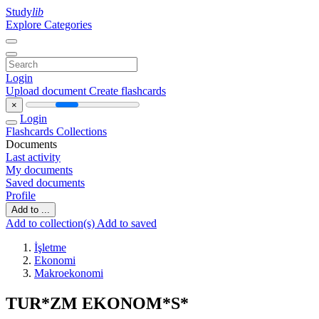
Study
lib
Explore Categories
Login
Upload document
Create flashcards
×
Login
Flashcards
Collections
Documents
Last activity
My documents
Saved documents
Profile
Add to ...
Add to collection(s)
Add to saved
İşletme
Ekonomi
Makroekonomi
TUR*ZM EKONOM*S*