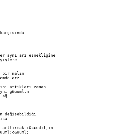
karşısında
er aynı arz esnekliğine
yişlere
 bir malın
emde arz
ını attıkları zaman
ynı g&uuml;n
 ağ
n değişebildiği
ısa
 arttırmak i&ccedil;in
uuml;c&uuml;