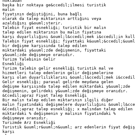
noktadan
başka bir noktaya ge&ccedil;ilmesi turistik
malın
fiyatının değiştiğini, buna bağlı
olarak da talep miktarının arttığını veya
azaldığını g&ouml;sterir.
Talebin fiyat esnekliği; turistik bir malın
talep edilen miktarının bu malın fiyatına
karşı duyarlılığını &ouml;l&ccedil;mek i&ccedil;in kull
Talebin fiyat esnekliği; fiyattaki k&uuml;&ccedil;&uuml
bir değişme karşısında talep edilen
miktardaki y&uuml;zde değişmenin, fiyattaki
y&uuml;zde değişmeye oranıdır.
Turizm Talebinin Gelir
Esnekliği
Turizm talebin gelir esnekliği turistik mal ve
hizmetleri talep edenlerin gelir değişmelerine
karşı olan duyarlılıklarını &ouml;l&ccedil;mek i&ccedil
Gelir esnekliği; parasal gelirde meydana gelen
değişme karşısında talep edilen miktardaki y&uuml;zde
değişmenin, gelirdeki y&uuml;zde değişmeye oranıdır.
&Ccedil;apraz Fiyat Talep Esnekliği
Bir malın talep edilen miktarının ilgili diğer
malın fiyatındaki değişmelere duyarlılığını &ouml;l&cce
&Ccedil;apraz talep esnekliği; x malından talep edilen
miktardaki % değişmenin y malının fiyatındaki %
değişmeye oranıdır.
Turizmde Arz Esnekliği
Turistik &uuml;r&uuml;n&uuml; arz edenlerin fiyat değiş
karşı