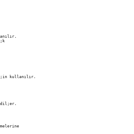
anılır.
;k
;in kullanılır.
dil;er.
melerine