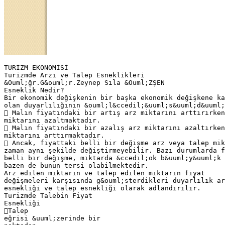
TURİZM EKONOMİSİ
Turizmde Arzı ve Talep Esneklikleri
&Ouml;ğr.G&ouml;r.Zeynep Sıla &Ouml;ZŞEN
Esneklik Nedir?
Bir ekonomik değişkenin bir başka ekonomik değişkene ka
olan duyarlılığının &ouml;l&ccedil;&uuml;s&uuml;d&uuml;
 Malın fiyatındaki bir artış arz miktarını arttırırken
miktarını azaltmaktadır.
 Malın fiyatındaki bir azalış arz miktarını azaltırken
miktarını arttırmaktadır.
 Ancak, fiyattaki belli bir değişme arz veya talep mik
zaman aynı şekilde değiştirmeyebilir. Bazı durumlarda f
belli bir değişme, miktarda &ccedil;ok b&uuml;y&uuml;k
bazen de bunun tersi olabilmektedir.
Arz edilen miktarın ve talep edilen miktarın fiyat
değişmeleri karşısında g&ouml;sterdikleri duyarlılık ar
esnekliği ve talep esnekliği olarak adlandırılır.
Turizmde Talebin Fiyat
Esnekliği
Talep
eğrisi &uuml;zerinde bir