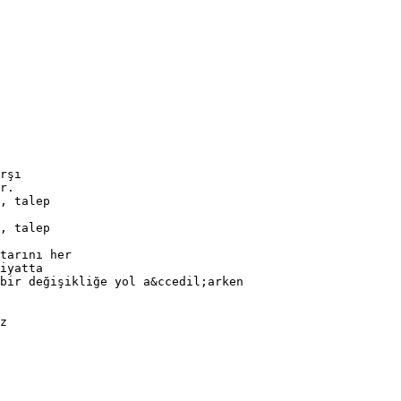
rşı
r.
, talep
, talep
tarını her
iyatta
 bir değişikliğe yol a&ccedil;arken
z