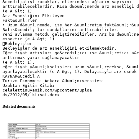
&ccedil;alıştıracaklar, ellerindeki ağların sayısını
arttırabileceklerdir. Kısa d&ouml;nemde arz esnekliği d
(e A &lt; 1) .
Arz Esnekliğini Etkileyen
Fakt&ouml;rler
• Uzun d&ouml;nemde, ise her &uuml;retim fakt&ouml;r&uu
Balık&ccedil;ılar sandallarını arttırabilirler.
Yeni avlanma metodu geliştirebilirler. Arz bu d&ouml;ne
esnektir (e A &gt; 1).
Bekleyişler
Bekleyişler de arz esnekliğini etkilemektedir.
Eğer fiyat artışları ge&ccedil;ici ise &uuml;retici a&c
arttırmak yarar sağlamayacaktır
(e A &lt; 1),
eğer fiyat y&uuml;kselişleri uzun s&uuml;recekse, &uuml
ayarlayabilecektir (e A &gt; 1). Dolayısıyla arz esnek 
KAYNAK&Ccedil;A
Turizm Ekonomisi Ankara &Uuml;niversitesi
Uzaktan Eğitim Kitabı
celalettinuyanik.com/wpcontent/uploa
Related documents