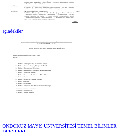
ąçindekiler
ONDOKUZ MAYIS ÜNİVERSİTESİ TEMEL BİLİMLER
DERSLERİ