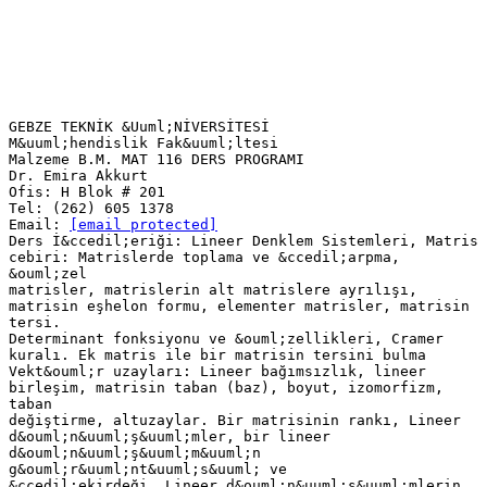
GEBZE TEKNİK &Uuml;NİVERSİTESİ
M&uuml;hendislik Fak&uuml;ltesi
Malzeme B.M. MAT 116 DERS PROGRAMI
Dr. Emira Akkurt
Ofis: H Blok # 201
Tel: (262) 605 1378
Email:
[email protected]
Ders İ&ccedil;eriği: Lineer Denklem Sistemleri, Matris
cebiri: Matrislerde toplama ve &ccedil;arpma,
&ouml;zel
matrisler, matrislerin alt matrislere ayrılışı,
matrisin eşhelon formu, elementer matrisler, matrisin
tersi.
Determinant fonksiyonu ve &ouml;zellikleri, Cramer
kuralı. Ek matris ile bir matrisin tersini bulma
Vekt&ouml;r uzayları: Lineer bağımsızlık, lineer
birleşim, matrisin taban (baz), boyut, izomorfizm,
taban
değiştirme, altuzaylar. Bir matrisinin rankı, Lineer
d&ouml;n&uuml;ş&uuml;mler, bir lineer
d&ouml;n&uuml;ş&uuml;m&uuml;n
g&ouml;r&uuml;nt&uuml;s&uuml; ve
&ccedil;ekirdeği, Lineer d&ouml;n&uuml;ş&uuml;mlerin