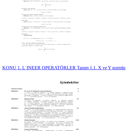
KONU 1. L˙INEER OPERATÖRLER Tanım 1.1. X ve Y normlu