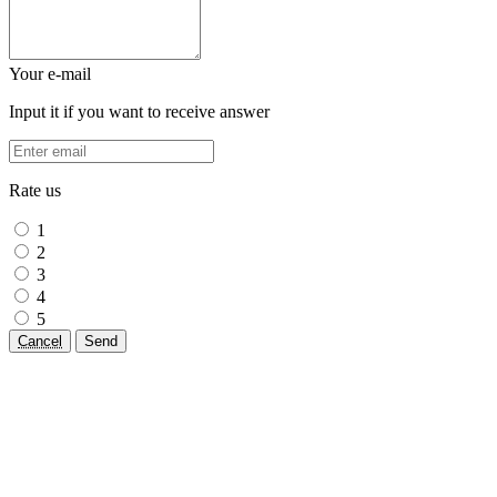
Your e-mail
Input it if you want to receive answer
Rate us
1
2
3
4
5
Cancel
Send