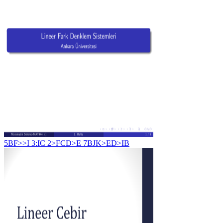
5BF>>I 3:IC 2>FCD>E 7BJK>ED>IB