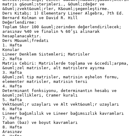
matris g&ouml;sterimleri., &Ouml;zdeğer ve
&Ouml;zvekt&ouml;rler, K&ouml;şegenleştirme.
Ders Kitabı: 1) Elementary Lineer Algebra, 7th Ed.
Bernard Kolman ve David R. Hill
Değerlendirme:
Toplam Skor 100 &uuml;zerinden değerlendirilecek;
arasınav %40 ve finalin % 60’şı alınarak
hesaplanacaktır.
Ders M&uuml;fredatı
1. Hafta
Konular
Lineer Denklem Sistemleri; Matrisler
2. Hafta
Matris Cebiri: Matrislerde toplama ve &ccedil;arpma,
&ouml;zel matrisler, alt matrislere ayırma
3. Hafta
&Ouml;zel tip matrisler, matrisin eşhelon formu,
elementer matrisler, matrisin tersi
4. Hafta
Determinant fonksiyonu, determinantın hesabı ve
&ouml;zellikleri, Cramer kuralı
5. Hafta
Vekt&ouml;r uzayları ve Alt vekt&ouml;r uzayları
6. Hafta
Lineer bağımlılık ve Lineer bağımsızlık kavramları
7. Hafta
Taban (baz) ve boyut kavramları
8. Hafta
Arasınav