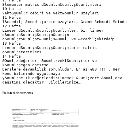
9. Hafta
Elemanter matris d&ouml;n&uuml;ş&uuml;mleri
10.Hafta
Vekt&ouml;r cebiri ve vekt&ouml;r uzayları
11.Hafta
İ&ccedil; &ccedil;arpım uzayları, Gramm-Schmidt Metodu
12.Hafta
Lineer d&ouml;n&uuml;ş&uuml;mler, bir lineer
d&ouml;n&uuml;ş&uuml;m&uuml;n
g&ouml;r&uuml;nt&uuml;s&uuml; ve &ccedil;ekirdeği
13.Hafta
Lineer d&ouml;n&uuml;ş&uuml;mlerin matris
g&ouml;sterimleri
14.Hafta
&Ouml;zdeğerler, &ouml;zvekt&ouml;rler ve
k&ouml;şegenleştirme.
Derslere devamlılık zorunludur. En az %80 !!! . Her
konu bitiminde uygulamaya
y&ouml;nelik değerlendirilmemek &uuml;zere &ouml;dev
Related documents