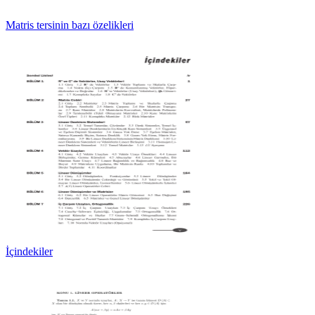
Matris tersinin bazı özelikleri
İçindekiler