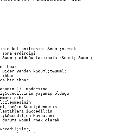
inin kullanılmasını &ouml;nlemek
 sona erdirdiği
l&uuml; olduğu tazminata k&ouml;t&uuml;
e ihbar
 Diğer yandan k&ouml;t&uuml;
 ihbar
ca bir ihbar
yasanın 13. maddesine
iş&ccedil;inin yaşamış olduğu
nması gibi
l;zleşmesinin
ml;rneğin &ouml;denmemiş
laştıkları i&ccedil;in
l;k&ccedil;en Havaalanı
 duruma &ouml;rnek olarak
&ccedil;iler,