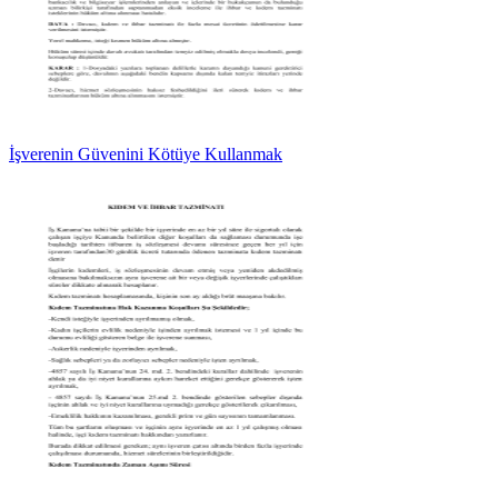
İşverenin Güvenini Kötüye Kullanmak