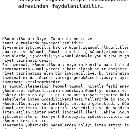
K&ouml;t&uuml; Niyet Tazminatı nedir ve
hangi durumlarda ge&ccedil;erlidir?
İşverenin iş&ccedil;i hak ve &ouml;zg&uuml;rl&uuml;kler
amacıyla ve k&ouml;t&uuml; niyetle iş s&ouml;zleşmesini
durumlarda, iş&ccedil;iye &ouml;demekle y&uuml;k&uuml;m
niyet tazminatı denir.
Bu tazminat, k&ouml;t&uuml; niyetin kanıtlanması halind
tazminatının &uuml;&ccedil; katı olarak belirlenmiştir.
niyet tazminatını alan bir iş&ccedil;iye, bu tazminatın
tazminatını da i&ccedil;erdiği gerek&ccedil;esiyle ayrı
tazminatı verilmemektedir.
İş s&ouml;zleşmesinin k&ouml;t&uuml; niyetle feshi ana
g&ouml;re, iş&ccedil;inin sendikaya &uuml;ye olması ve 
haksızlıktan dolayı, ilgili makama şik&acirc;yette bulu
sebeplerle işten &ccedil;ıkarılması hallerinde iş s&oum
k&ouml;t&uuml;ye kullanıldığı anlamına gelmektedir. &Ou
&uuml;cretlerini talep ettiği i&ccedil;in ya da sendika
işten atılan Sinter Metal iş&ccedil;ileri, Sabiha G&oum
iş&ccedil;ileri, Esenyurt Belediyesi iş&ccedil;ileri bu
g&ouml;sterilebilir.
İşverenin yukarıdaki nedenlerden dolayı işten attığı iş