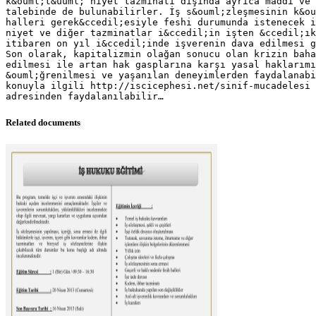
k&ouml;t&uuml; niyet tazminatı dışında ayrıca maddi ve 
talebinde de bulunabilirler. İş s&ouml;zleşmesinin k&ou
halleri gerek&ccedil;esiyle feshi durumunda istenecek 
niyet ve diğer tazminatlar i&ccedil;in işten &ccedil;ık
itibaren on yıl i&ccedil;inde işverenin dava edilmesi g
Son olarak, kapitalizmin olağan sonucu olan krizin baha
edilmesi ile artan hak gasplarına karşı yasal haklarımı
&ouml;ğrenilmesi ve yaşanılan deneyimlerden faydalanabi
konuyla ilgili http://iscicephesi.net/sinif-mucadelesi 
Related documents