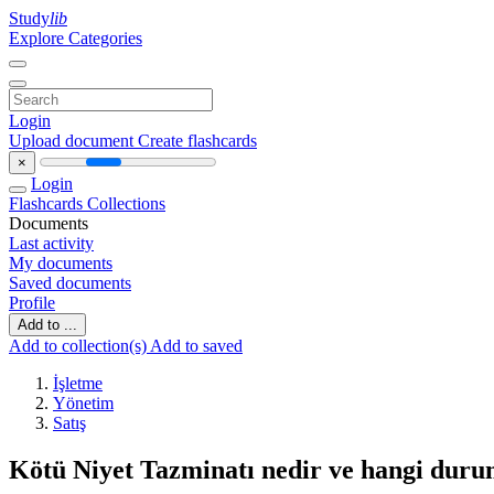
Study
lib
Explore Categories
Login
Upload document
Create flashcards
×
Login
Flashcards
Collections
Documents
Last activity
My documents
Saved documents
Profile
Add to ...
Add to collection(s)
Add to saved
İşletme
Yönetim
Satış
Kötü Niyet Tazminatı nedir ve hangi dur