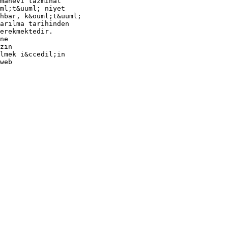
manevi tazminat
ml;t&uuml; niyet
ihbar, k&ouml;t&uuml;
arılma tarihinden
erekmektedir.
ne
zın
lmek i&ccedil;in
web