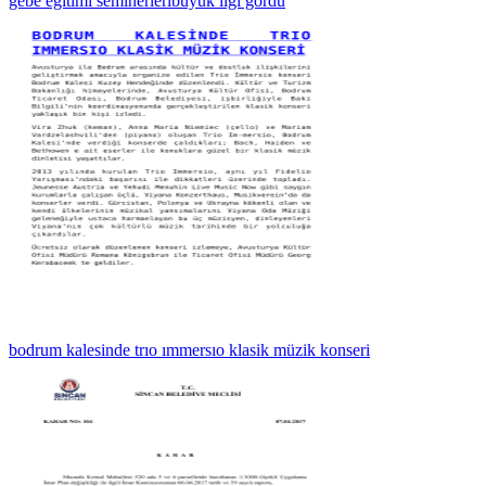
gebe eğitimi seminerleribüyük ilgi gördü
bodrum kalesinde trıo ımmersıo klasik müzik konseri