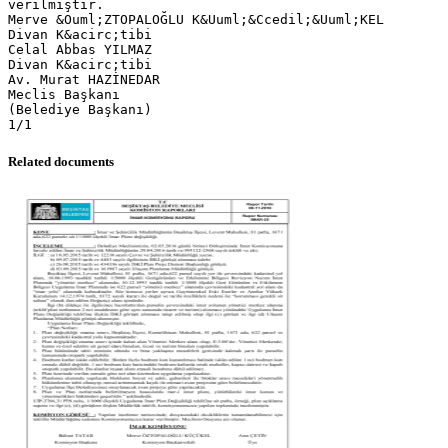
verilmiştir.
Merve &Ouml;ZTOPALOĞLU K&Uuml;&Ccedil;&Uuml;KEL
Divan K&acirc;tibi
Celal Abbas YILMAZ
Divan K&acirc;tibi
Av. Murat HAZİNEDAR
Meclis Başkanı
(Belediye Başkanı)
Related documents