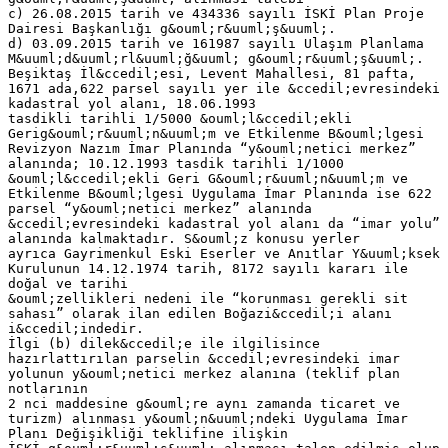
c) 26.08.2015 tarih ve 434336 sayılı İSKİ Plan Proje
Dairesi Başkanlığı g&ouml;r&uuml;ş&uuml;.
d) 03.09.2015 tarih ve 161987 sayılı Ulaşım Planlama
M&uuml;d&uuml;rl&uuml;ğ&uuml; g&ouml;r&uuml;ş&uuml;.
Beşiktaş İl&ccedil;esi, Levent Mahallesi, 81 pafta,
1671 ada,622 parsel sayılı yer ile &ccedil;evresindeki
kadastral yol alanı, 18.06.1993
tasdikli tarihli 1/5000 &ouml;l&ccedil;ekli
Gerig&ouml;r&uuml;n&uuml;m ve Etkilenme B&ouml;lgesi
Revizyon Nazım İmar Planında “y&ouml;netici merkez”
alanında; 10.12.1993 tasdik tarihli 1/1000
&ouml;l&ccedil;ekli Geri G&ouml;r&uuml;n&uuml;m ve
Etkilenme B&ouml;lgesi Uygulama İmar Planında ise 622
parsel “y&ouml;netici merkez” alanında
&ccedil;evresindeki kadastral yol alanı da “imar yolu”
alanında kalmaktadır. S&ouml;z konusu yerler
ayrıca Gayrimenkul Eski Eserler ve Anıtlar Y&uuml;ksek
Kurulunun 14.12.1974 tarih, 8172 sayılı kararı ile
doğal ve tarihi
&ouml;zellikleri nedeni ile “korunması gerekli sit
sahası” olarak ilan edilen Boğazi&ccedil;i alanı
i&ccedil;indedir.
İlgi (b) dilek&ccedil;e ile ilgilisince
hazırlattırılan parselin &ccedil;evresindeki imar
yolunun y&ouml;netici merkez alanına (teklif plan
notlarının
2 nci maddesine g&ouml;re aynı zamanda ticaret ve
turizm) alınması y&ouml;n&uuml;ndeki Uygulama İmar
Planı Değişikliği teklifine ilişkin