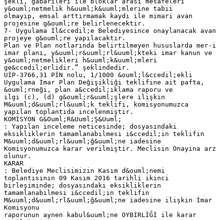
şekli, gabarileri ile bloklar arası mesafeleri
y&ouml;netmelik h&uuml;k&uuml;mlerine tabii
olmayıp, emsal arttırmamak kaydı ile mimari avan
projesine g&ouml;re belirlenecektir.
7- Uygulama İl&ccedil;e Belediyesince onaylanacak avan
projeye g&ouml;re yapılacaktır.
Plan ve Plan notlarında belirtilmeyen hususlarda mer-i
imar planı, y&uuml;r&uuml;rl&uuml;kteki imar kanun ve
y&ouml;netmelikleri h&uuml;k&uuml;mleri
ge&ccedil;erlidir.” şeklindedir.
UİP-3766,31 PİN nolu, 1/1000 &ouml;l&ccedil;ekli
Uygulama İmar Plan Değişikliği teklifine ait pafta,
&ouml;rneği, plan a&ccedil;ıklama raporu ve
ilgi (c), (d) g&ouml;r&uuml;şlere ilişkin
M&uuml;d&uuml;rl&uuml;k teklifi, komisyonumuzca
yapılan toplantıda incelenmiştir.
KOMİSYON G&Ouml;R&Uuml;Ş&Uuml;
: Yapılan inceleme neticesinde; dosyasındaki
eksikliklerin tamamlanabilmesi i&ccedil;in teklifin
M&uuml;d&uuml;rl&uuml;ğ&uuml;ne iadesine
Komisyonumuzca karar verilmiştir. Meclisin Onayına arz
olunur.
KARAR
: Belediye Meclisimizin Kasım d&ouml;nemi
toplantısının 09 Kasım 2016 tarihli ikinci
birleşiminde; dosyasındaki eksikliklerin
tamamlanabilmesi i&ccedil;in teklifin
M&uuml;d&uuml;rl&uuml;ğ&uuml;ne iadesine ilişkin İmar
Komisyonu
raporunun aynen kabul&uuml;ne OYBİRLİĞİ ile karar