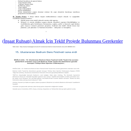
(İnşaat Ruhsatı) Almak İçin Teklif Projede Bulunması Gerekenler