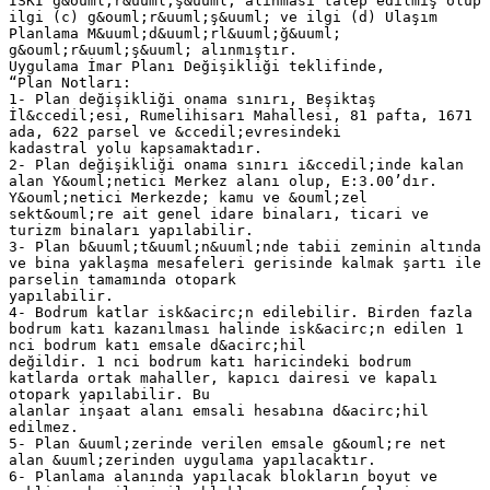
İSKİ g&ouml;r&uuml;ş&uuml; alınması talep edilmiş olup
ilgi (c) g&ouml;r&uuml;ş&uuml; ve ilgi (d) Ulaşım
Planlama M&uuml;d&uuml;rl&uuml;ğ&uuml;
g&ouml;r&uuml;ş&uuml; alınmıştır.
Uygulama İmar Planı Değişikliği teklifinde,
“Plan Notları:
1- Plan değişikliği onama sınırı, Beşiktaş
İl&ccedil;esi, Rumelihisarı Mahallesi, 81 pafta, 1671
ada, 622 parsel ve &ccedil;evresindeki
kadastral yolu kapsamaktadır.
2- Plan değişikliği onama sınırı i&ccedil;inde kalan
alan Y&ouml;netici Merkez alanı olup, E:3.00’dır.
Y&ouml;netici Merkezde; kamu ve &ouml;zel
sekt&ouml;re ait genel idare binaları, ticari ve
turizm binaları yapılabilir.
3- Plan b&uuml;t&uuml;n&uuml;nde tabii zeminin altında
ve bina yaklaşma mesafeleri gerisinde kalmak şartı ile
parselin tamamında otopark
yapılabilir.
4- Bodrum katlar isk&acirc;n edilebilir. Birden fazla
bodrum katı kazanılması halinde isk&acirc;n edilen 1
nci bodrum katı emsale d&acirc;hil
değildir. 1 nci bodrum katı haricindeki bodrum
katlarda ortak mahaller, kapıcı dairesi ve kapalı
otopark yapılabilir. Bu
alanlar inşaat alanı emsali hesabına d&acirc;hil
edilmez.
5- Plan &uuml;zerinde verilen emsale g&ouml;re net
alan &uuml;zerinden uygulama yapılacaktır.
6- Planlama alanında yapılacak blokların boyut ve