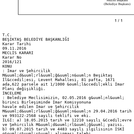
T.C.
BEŞİKTAŞ BELEDİYE BAŞKANLIĞI
Karar Tarihi
09.11.2016
MECLİS KARARI
Karar No
2016/121
KONU
: İmar ve Şehircilik
M&uuml;d&uuml;rl&uuml;ğ&uuml;n&uuml;n Beşiktaş
İl&ccedil;esi, Levent Mahallesi, 81 pafta, 1671
ada,622 parsele ait 1/1000 &ouml;l&ccedil;ekli İmar
Planı değişikliği.
İNCELEME
: Belediye Meclisimizin, 02.05.2016 g&uuml;nl&uuml;
birinci Birleşiminde İmar Komisyonuna
havale edilen İmar ve Şehircilik
M&uuml;d&uuml;rl&uuml;ğ&uuml;n&uuml;n 29.04.2016 tarih
ve 993122-2568 sayılı teklifi ve eki.
İLGİ: a) 18.05.2015 tarih ve 12210 sayılı &Ccedil;evre
ve Şehircilik M&uuml;d&uuml;rl&uuml;ğ&uuml; yazısı.
b) 09.07.2015 tarih ve 4483 sayılı ilgilisinin İSKİ
g&ouml;r&uuml;ş&uuml; alınması talebi