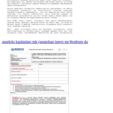
anadolu kaplanları mk (anatolıan tıgers mc)bodrum da