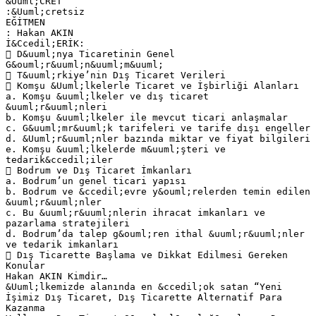
&Uuml;CRET
:&Uuml;cretsiz
EĞİTMEN
: Hakan AKIN
İ&Ccedil;ERİK:
 D&uuml;nya Ticaretinin Genel
G&ouml;r&uuml;n&uuml;m&uuml;
 T&uuml;rkiye’nin Dış Ticaret Verileri
 Komşu &Uuml;lkelerle Ticaret ve İşbirliği Alanları
a. Komşu &uuml;lkeler ve dış ticaret
&uuml;r&uuml;nleri
b. Komşu &uuml;lkeler ile mevcut ticari anlaşmalar
c. G&uuml;mr&uuml;k tarifeleri ve tarife dışı engeller
d. &Uuml;r&uuml;nler bazında miktar ve fiyat bilgileri
e. Komşu &uuml;lkelerde m&uuml;şteri ve
tedarik&ccedil;iler
 Bodrum ve Dış Ticaret İmkanları
a. Bodrum’un genel ticari yapısı
b. Bodrum ve &ccedil;evre y&ouml;relerden temin edilen
&uuml;r&uuml;nler
c. Bu &uuml;r&uuml;nlerin ihracat imkanları ve
pazarlama stratejileri
d. Bodrum’da talep g&ouml;ren ithal &uuml;r&uuml;nler
ve tedarik imkanları
 Dış Ticarette Başlama ve Dikkat Edilmesi Gereken
Konular
Hakan AKIN Kimdir…
&Uuml;lkemizde alanında en &ccedil;ok satan “Yeni
İşimiz Dış Ticaret, Dış Ticarette Alternatif Para
Kazanma