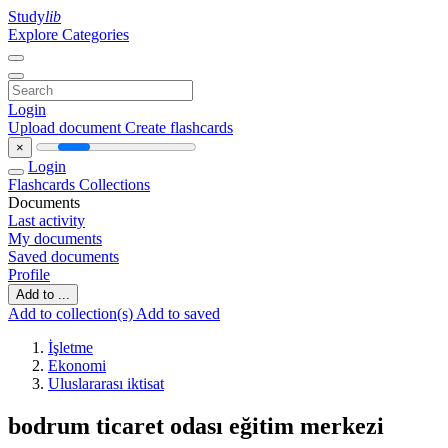
Study
lib
Explore Categories
Login
Upload document
Create flashcards
×
Login
Flashcards
Collections
Documents
Last activity
My documents
Saved documents
Profile
Add to ...
Add to collection(s)
Add to saved
İşletme
Ekonomi
Uluslararası iktisat
bodrum ticaret odası eğitim merkezi