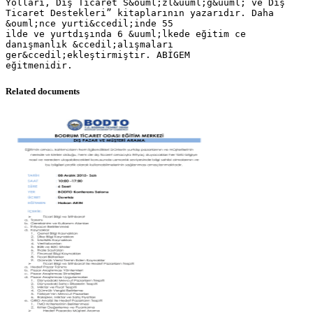
Yolları, Dış Ticaret S&ouml;zl&uuml;ğ&uuml; ve Dış
Ticaret Destekleri” kitaplarının yazarıdır. Daha
&ouml;nce yurti&ccedil;inde 55
ilde ve yurtdışında 6 &uuml;lkede eğitim ce
danışmanlık &ccedil;alışmaları
ger&ccedil;ekleştirmiştir. ABİGEM
Related documents