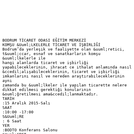
BODRUM TİCARET ODASI EĞİTİM MERKEZİ
KOMŞU &Uuml;LKELERLE TİCARET VE İŞBİRLİĞİ
Bodrum’da yerleşik ve faaliyette olan &uuml;retici,
t&uuml;ccar, esnaf ve sanatkarların komşu
&uuml;lkelerle ile
hangi alanlarda ticaret ve işbirliği
yapabileceklerinin, ihracat ce ithalat anlamında nasıl
&ccedil;alışabileceklerinin, ticaret ve işbirliği
imkanlarını nasıl ve nereden araştırabileceklerinin
aynı
zamanda bu &uuml;lkeler ile yapılan ticarette nelere
dikkat edilmesi gerektiği konularının
&ouml;ğretilmesi ama&ccedil;lanmaktadır.
TARİH
:15 Aralık 2015-Salı
SAAT
:10:00 -17:00
S&Uuml;RE
: 6 Saat
YER
:BODTO Konferans Salonu