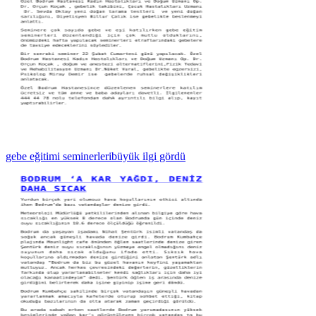
gebe eğitimi seminerleribüyük ilgi gördü