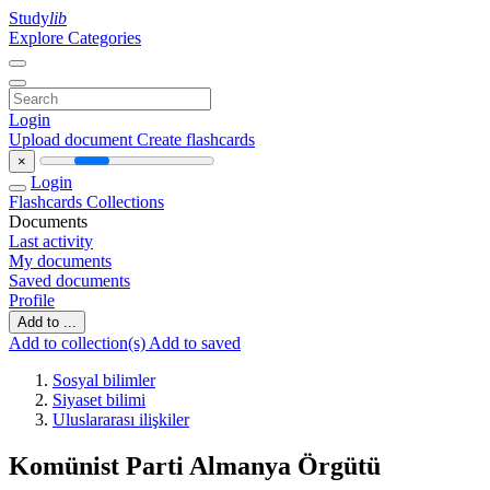
Study
lib
Explore Categories
Login
Upload document
Create flashcards
×
Login
Flashcards
Collections
Documents
Last activity
My documents
Saved documents
Profile
Add to ...
Add to collection(s)
Add to saved
Sosyal bilimler
Siyaset bilimi
Uluslararası ilişkiler
Komünist Parti Almanya Örgütü