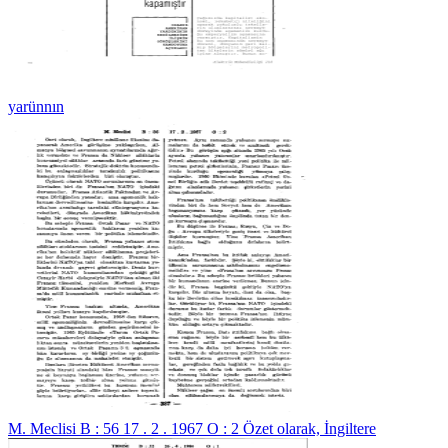
yarünnın
M. Meclisi B : 56 17 . 2 . 1967 O : 2 Özet olarak, İngiltere