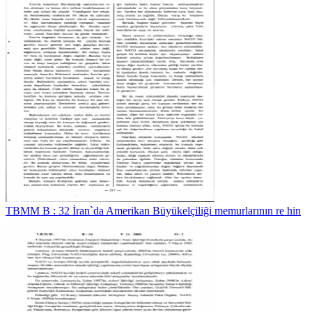
TBMM B : 32 İran`da Amerikan Büyükelçiliği memurlarının re hin