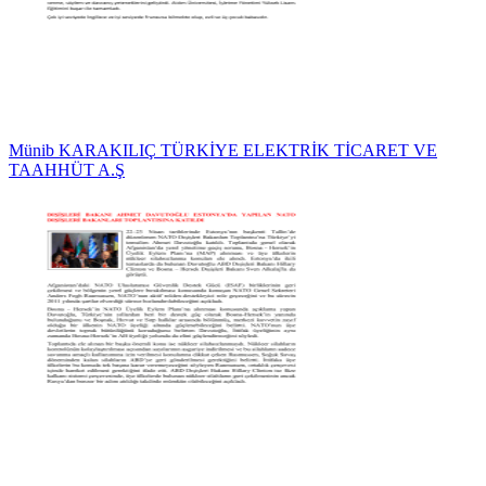
Münib KARAKILIÇ TÜRKİYE ELEKTRİK TİCARET VE
TAAHHÜT A.Ş