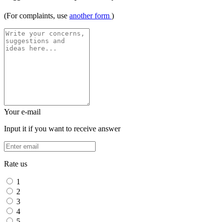
(For complaints, use
another form
)
Your e-mail
Input it if you want to receive answer
Rate us
1
2
3
4
5