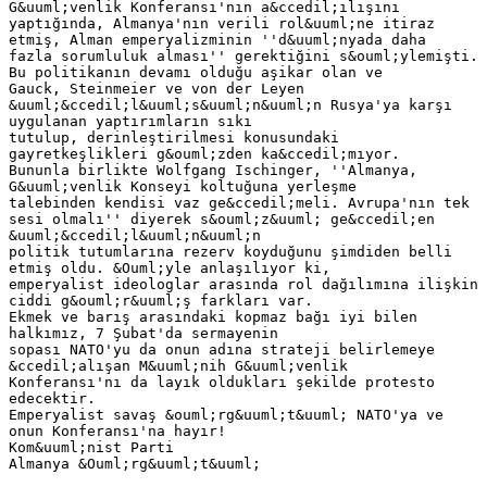
G&uuml;venlik Konferansı'nın a&ccedil;ılışını
yaptığında, Almanya'nın verili rol&uuml;ne itiraz
etmiş, Alman emperyalizminin ''d&uuml;nyada daha
fazla sorumluluk alması'' gerektiğini s&ouml;ylemişti.
Bu politikanın devamı olduğu aşikar olan ve
Gauck, Steinmeier ve von der Leyen
&uuml;&ccedil;l&uuml;s&uuml;n&uuml;n Rusya'ya karşı
uygulanan yaptırımların sıkı
tutulup, derinleştirilmesi konusundaki
gayretkeşlikleri g&ouml;zden ka&ccedil;mıyor.
Bununla birlikte Wolfgang Ischinger, ''Almanya,
G&uuml;venlik Konseyi koltuğuna yerleşme
talebinden kendisi vaz ge&ccedil;meli. Avrupa'nın tek
sesi olmalı'' diyerek s&ouml;z&uuml; ge&ccedil;en
&uuml;&ccedil;l&uuml;n&uuml;n
politik tutumlarına rezerv koyduğunu şimdiden belli
etmiş oldu. &Ouml;yle anlaşılıyor ki,
emperyalist ideologlar arasında rol dağılımına ilişkin
ciddi g&ouml;r&uuml;ş farkları var.
Ekmek ve barış arasındaki kopmaz bağı iyi bilen
halkımız, 7 Şubat'da sermayenin
sopası NATO'yu da onun adına strateji belirlemeye
&ccedil;alışan M&uuml;nih G&uuml;venlik
Konferansı'nı da layık oldukları şekilde protesto
edecektir.
Emperyalist savaş &ouml;rg&uuml;t&uuml; NATO'ya ve
onun Konferansı'na hayır!
Kom&uuml;nist Parti