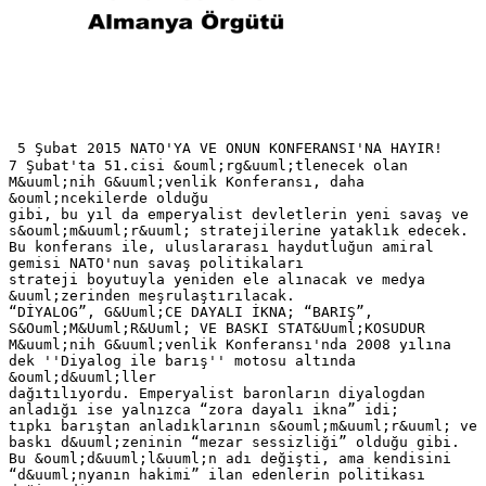
5 Şubat 2015 NATO'YA VE ONUN KONFERANSI'NA HAYIR!
7 Şubat'ta 51.cisi &ouml;rg&uuml;tlenecek olan
M&uuml;nih G&uuml;venlik Konferansı, daha
&ouml;ncekilerde olduğu
gibi, bu yıl da emperyalist devletlerin yeni savaş ve
s&ouml;m&uuml;r&uuml; stratejilerine yataklık edecek.
Bu konferans ile, uluslararası haydutluğun amiral
gemisi NATO'nun savaş politikaları
strateji boyutuyla yeniden ele alınacak ve medya
&uuml;zerinden meşrulaştırılacak.
“DİYALOG”, G&Uuml;CE DAYALI İKNA; “BARIŞ”,
S&Ouml;M&Uuml;R&Uuml; VE BASKI STAT&Uuml;KOSUDUR
M&uuml;nih G&uuml;venlik Konferansı'nda 2008 yılına
dek ''Diyalog ile barış'' motosu altında
&ouml;d&uuml;ller
dağıtılıyordu. Emperyalist baronların diyalogdan
anladığı ise yalnızca “zora dayalı ikna” idi;
tıpkı barıştan anladıklarının s&ouml;m&uuml;r&uuml; ve
baskı d&uuml;zeninin “mezar sessizliği” olduğu gibi.
Bu &ouml;d&uuml;l&uuml;n adı değişti, ama kendisini
“d&uuml;nyanın hakimi” ilan edenlerin politikası