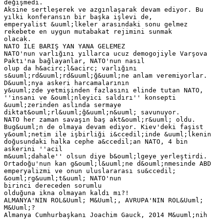
değişmedi.
Aksine sertleşerek ve azgınlaşarak devam ediyor. Bu
yılki konferansın bir başka işlevi de,
emperyalist &uuml;lkeler arasındaki sonu gelmez
rekebete en uygun mutabakat rejimini sunmak
olacak.
NATO İLE BARIŞ YAN YANA GELEMEZ
NATO'nun varlığını yıllarca ucuz demogojiyle Varşova
Paktı'na bağlayanlar, NATO'nun nasıl
olup da h&acirc;l&acirc; varlığını
s&uuml;rd&uuml;rd&uuml;ğ&uuml;ne anlam veremiyorlar.
D&uuml;nya askeri harcamalarının
y&uuml;zde yetmişinden fazlasını elinde tutan NATO,
''insani ve &ouml;nleyici saldırı'' konsepti
&uuml;zerinden aslında sermaye
diktat&ouml;rl&uuml;ğ&uuml;n&uuml; savunuyor.
NATO her zaman savaşın baş akt&ouml;r&uuml; oldu.
Bug&uuml;n de olmaya devam ediyor. Kiev'deki faşist
y&ouml;netim ile işbirliği i&ccedil;inde &uuml;lkenin
doğusundaki halka cephe a&ccedil;an NATO, 4 bin
askerini ''acil
m&uuml;dahale'' olsun diye b&ouml;lgeye yerleştirdi.
Ortadoğu'nun kan g&ouml;l&uuml;ne d&ouml;nmesinde ABD
emperyalizmi ve onun uluslararası su&ccedil;
&ouml;rg&uuml;t&uuml; NATO'nun
birinci dereceden sorumlu
olduğuna ikna olmayan kaldı mı?!
ALMANYA'NIN ROL&Uuml; M&Uuml;, AVRUPA'NIN ROL&Uuml;
M&Uuml;?
Almanya Cumhurbaşkanı Joachim Gauck, 2014 M&uuml;nih