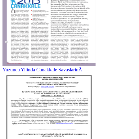
Yuzuncu Yilinda Canakkale SavaslarinÄ