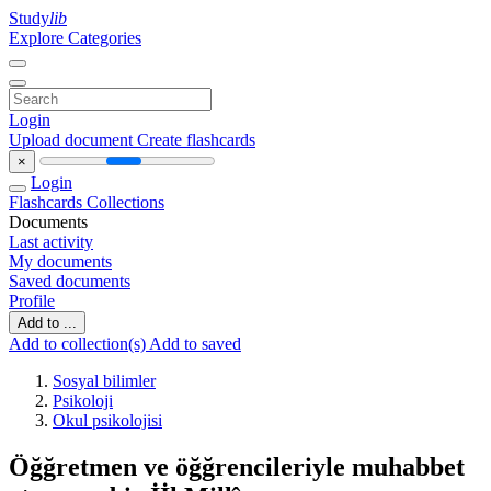
Study
lib
Explore Categories
Login
Upload document
Create flashcards
×
Login
Flashcards
Collections
Documents
Last activity
My documents
Saved documents
Profile
Add to ...
Add to collection(s)
Add to saved
Sosyal bilimler
Psikoloji
Okul psikolojisi
Öğğretmen ve öğğrencileriyle muhabbet