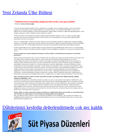
Yeni Zelanda Ülke Bülteni
Dâhilerimizi keşfedip değerlendirmede çok geç kaldık