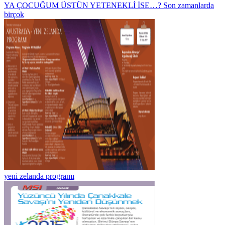
YA ÇOCUĞUM ÜSTÜN YETENEKLİ İSE…? Son zamanlarda
birçok
yeni zelanda programı