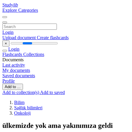
Study
lib
Explore Categories
Login
Upload document
Create flashcards
×
Login
Flashcards
Collections
Documents
Last activity
My documents
Saved documents
Profile
Add to ...
Add to collection(s)
Add to saved
Bilim
Sağlık bilimleri
Onkoloji
ülkemizde yok ama yakınımıza geldi