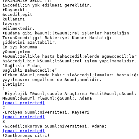
YAKINIMIZA GELDİ !!!
i&ccedil;in yok edilmesi gereklidir.
♦Dayanıklı
&ccedil;eşit
kullanımı
tavsiye
edilmektedir.
♦Budama gibi k&uuml;lt&uuml;rel işlemler hastalığın
Turun&ccedil;gil Bakteriyel Kanser Hastalığı
şiddetini azaltabilir.
En iyi korunma
y&ouml;ntemi
♦&Ouml;zellikle hasta bah&ccedil;elerde ağa&ccedil;lar 
hi&ccedil;bir k&uuml;lt&uuml;rel işlem yapılmamalıdır.
‘Sağlıklı Fidan,
Sağlıklı Bah&ccedil;e’
♦Erken d&ouml;nemde bakır ila&ccedil;lamaları hastalığı
yayılmasını engelleme de &ouml;nemlidir.
İletişim;
1
-Biyolojik M&uuml;cadele Araştırma Enstit&uuml;s&uuml;
[email protected]
2
[email protected]
3
[email protected]
(Xanthomonas citri)