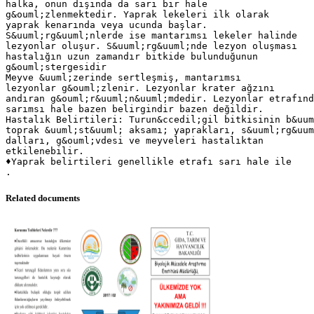
halka, onun dışında da sarı bir hale
g&ouml;zlenmektedir. Yaprak lekeleri ilk olarak
yaprak kenarında veya ucunda başlar.
S&uuml;rg&uuml;nlerde ise mantarımsı lekeler halinde
lezyonlar oluşur. S&uuml;rg&uuml;nde lezyon oluşması
hastalığın uzun zamandır bitkide bulunduğunun
g&ouml;stergesidir
Meyve &uuml;zerinde sertleşmiş, mantarımsı
lezyonlar g&ouml;zlenir. Lezyonlar krater ağzını
andıran g&ouml;r&uuml;n&uuml;mdedir. Lezyonlar etrafınd
sarımsı hale bazen belirgindir bazen değildir.
Hastalık Belirtileri: Turun&ccedil;gil bitkisinin b&uum
toprak &uuml;st&uuml; aksamı; yaprakları, s&uuml;rg&uum
dalları, g&ouml;vdesi ve meyveleri hastalıktan
etkilenebilir.
♦Yaprak belirtileri genellikle etrafı sarı hale ile
Related documents