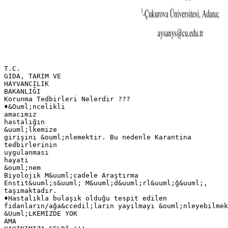
T.C.
GIDA, TARIM VE
HAYVANCILIK
BAKANLIĞI
Korunma Tedbirleri Nelerdir ???
♦&Ouml;ncelikli
amacımız
hastalığın
&uuml;lkemize
girişini &ouml;nlemektir. Bu nedenle Karantina
tedbirlerinin
uygulanması
hayati
&ouml;nem
Biyolojik M&uuml;cadele Araştırma
Enstit&uuml;s&uuml; M&uuml;d&uuml;rl&uuml;ğ&uuml;,
taşımaktadır.
♦Hastalıkla bulaşık olduğu tespit edilen
fidanların/ağa&ccedil;ların yayılmayı &ouml;nleyebilmek
&Uuml;LKEMİZDE YOK
AMA