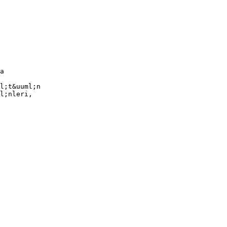
a
l;t&uuml;n
l;nleri,