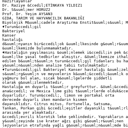
Hazırlayanlar
Dr. Raziye &Ccedil;ETİNKAYA YILDIZ1
Dr. S&uuml;mer HORUZ2
Prof. Dr. Yeşim AYSAN3
GIDA, TARIM VE HAYVANCILIK BAKANLIĞI
Biyolojik M&uuml;cadele Araştırma Enstit&uuml;s&uuml; M
♦Turun&ccedil;gil
Bakteriyel
Kanser
hastalığı
d&uuml;nyanın bir&ccedil;ok &uuml;lkesinde g&ouml;r&uum
&uuml;lkemizde bulunmamaktadır.
♦Hastalığın yayılmasını &ouml;nlemek i&ccedil;in pek &c
&uuml;lke yasal tedbirler almıştır. &Uuml;lkemize ithal
edilen b&uuml;t&uuml;n turun&ccedil;gil fidanları bu ha
y&ouml;n&uuml;nden analize tabii tutulmaktadır.
♦Turun&ccedil;gil Bakteriyel Kanser hastalığı &ouml;zel
s&uuml;rg&uuml;n ve meyvelerin k&uuml;&ccedil;&uuml;k o
yağmuru bol alan, sıcak b&ouml;lgelerde şiddetli
olarak g&ouml;zlenmektedir.
Hastalığa en duyarlı t&uuml;r greyfurttur. &Uuml;&ccedi
ana&ccedil; ve Mexica lime gibi t&uuml;rlerde olduk&cce
duyarlıdır. Turun&ccedil;, limon ve portakal orta
derecede duyarlı iken mandarin kısmen
dayanıklıdır. Citrus mitus, Fortunella, Satsuma,
Tankan, Porkan gibi &ccedil;eşitler dayanıklı t&uuml;rl
arasında yer almaktadır.
&ccedil;evrili klorotik leke şeklindedir. Yaprakların a
y&uuml;zeyinde ise krater ağzı gibi g&ouml;r&uuml;nen
lezyonların etrafında yağlı g&ouml;r&uuml;n&uuml;mde bi