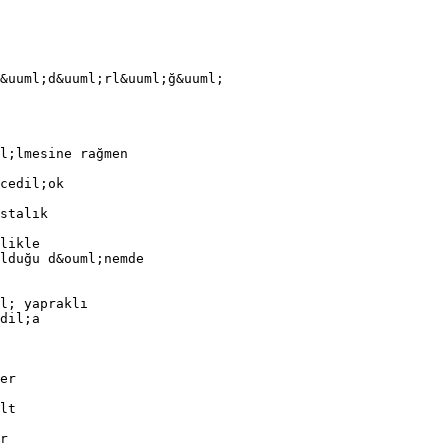
&uuml;d&uuml;rl&uuml;ğ&uuml;
l;lmesine rağmen
cedil;ok
stalık
likle
lduğu d&ouml;nemde
l; yapraklı
dil;a
er
lt
r