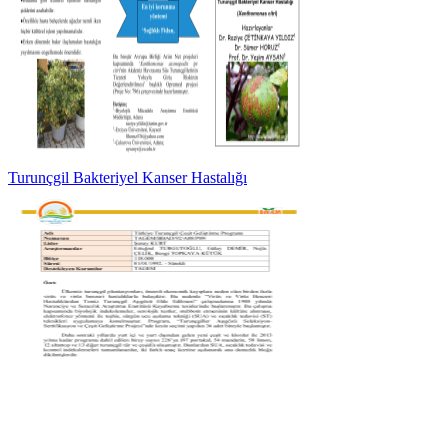
Turunçgil Bakteriyel Kanser Hastalığı