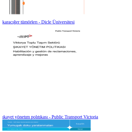
karacığer tümörlerı - Dicle Üniversitesi
ıkayet yönetım polıtıkası - Public Transport Victoria