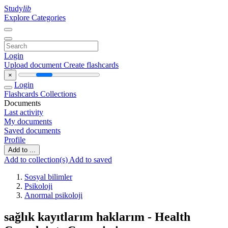
Study
lib
Explore Categories
Login
Upload document
Create flashcards
×
Login
Flashcards
Collections
Documents
Last activity
My documents
Saved documents
Profile
Add to ...
Add to collection(s)
Add to saved
Sosyal bilimler
Psikoloji
Anormal psikoloji
sağlık kayıtlarım haklarım - Health