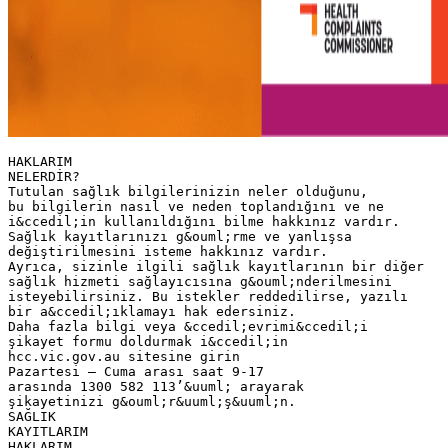
HAKLARIM
NELERDİR?
Tutulan sağlık bilgilerinizin neler olduğunu,
bu bilgilerin nasıl ve neden toplandığını ve ne
i&ccedil;in kullanıldığını bilme hakkınız vardır.
Sağlık kayıtlarınızı g&ouml;rme ve yanlışsa
değiştirilmesini isteme hakkınız vardır.
Ayrıca, sizinle ilgili sağlık kayıtlarının bir diğer
sağlık hizmeti sağlayıcısına g&ouml;nderilmesini
isteyebilirsiniz. Bu istekler reddedilirse, yazılı
bir a&ccedil;ıklamayı hak edersiniz.
Daha fazla bilgi veya &ccedil;evrimi&ccedil;i
şikayet formu doldurmak i&ccedil;in
hcc.vic.gov.au sitesine girin
Pazartesi – Cuma arası saat 9-17
arasında 1300 582 113’&uuml; arayarak
şikayetinizi g&ouml;r&uuml;ş&uuml;n.
SAĞLIK
KAYITLARIM
HAKLARIM