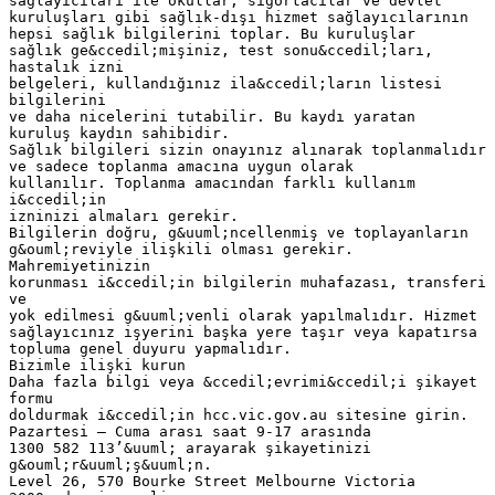
sağlayıcıları ile okullar, sigortacılar ve devlet
kuruluşları gibi sağlık-dışı hizmet sağlayıcılarının
hepsi sağlık bilgilerini toplar. Bu kuruluşlar
sağlık ge&ccedil;mişiniz, test sonu&ccedil;ları,
hastalık izni
belgeleri, kullandığınız ila&ccedil;ların listesi
bilgilerini
ve daha nicelerini tutabilir. Bu kaydı yaratan
kuruluş kaydın sahibidir.
Sağlık bilgileri sizin onayınız alınarak toplanmalıdır
ve sadece toplanma amacına uygun olarak
kullanılır. Toplanma amacından farklı kullanım
i&ccedil;in
izninizi almaları gerekir.
Bilgilerin doğru, g&uuml;ncellenmiş ve toplayanların
g&ouml;reviyle ilişkili olması gerekir.
Mahremiyetinizin
korunması i&ccedil;in bilgilerin muhafazası, transferi
ve
yok edilmesi g&uuml;venli olarak yapılmalıdır. Hizmet
sağlayıcınız işyerini başka yere taşır veya kapatırsa
topluma genel duyuru yapmalıdır.
Bizimle ilişki kurun
Daha fazla bilgi veya &ccedil;evrimi&ccedil;i şikayet
formu
doldurmak i&ccedil;in hcc.vic.gov.au sitesine girin.
Pazartesi – Cuma arası saat 9-17 arasında
1300 582 113’&uuml; arayarak şikayetinizi
g&ouml;r&uuml;ş&uuml;n.
Level 26, 570 Bourke Street Melbourne Victoria