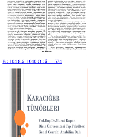
B : 104 8.6 .1040 Ö : â — 574