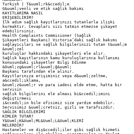
Turkish | T&uuml;rk&ccedil;e
G&uuml;venli ve etik sağlık bakımı
KAYITLARIMA NASIL
ERİŞEBİLİRİM?
İlk adım sağlık kayıtlarınızı tutanlarla ilişki
kurmaktır. Cevapları sizi tatmin etmezse şikayet
edebilirsiniz.
Health Complaints Commisioner (Sağlık
Şikayetleri Başkanı) Victoria’daki sağlık bakımı
sağlayıcıları ve sağlık bilgilerinizi tutan t&uuml;m
&ouml;zel
kuruluşlar hakkındaki şikayetleri ele alır.
Sağlık kayıtlarının kamu kuruluşlarınca kullanımı
konusundaki şikayetler Bilgi Edinme
&Ouml;zg&uuml;rl&uuml;ğ&uuml;
Başkanı tarafından ele alınır.
Kayıtlarınıza erişiminiz veya d&uuml;zeltme,
a&ccedil;ıklama,
&ouml;z&uuml;r ve para iadesi elde etme, hatta bir
servisin
sağlık bilgilerini ele alması bi&ccedil;imini
değiştirmesi
i&ccedil;in bile ofisimiz size yardım edebilir.
Servisimiz &uuml;cretsiz, gizli ve tarafsızdır.
SAĞLIK BİLGİLERİMİ
KİMLER TUTAR?
Y&Uuml;K&Uuml;ML&Uuml;L&Uuml;KLERİ
NELERDİR?
Hastaneler ve diş&ccedil;iler gibi sağlık hizmeti