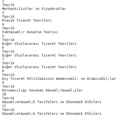
2
Teorik
Merkantilistler ve Fizyokratlar
3
Teorik
Klasik Ticaret Teorileri
4
Teorik
Fakt&ouml;r Donatım Teorisi
5
Teorik
Diğer Uluslararası Ticaret Teorileri
6
Teorik
Diğer Uluslararası Ticaret Teorileri
7
Teorik
Diğer Uluslararası Ticaret Teorileri
8
Teorik
Dış Ticaret Politikasının Ama&ccedil; ve Ara&ccedil;lar
9
Teorik
Korumacılığı Savunan G&ouml;r&uuml;şler
10
Teorik
G&uuml;mr&uuml;k Tarifeleri ve Ekonomik Etkileri
11
Teorik
G&uuml;mr&uuml;k Tarifeleri ve Ekonomik Etkileri