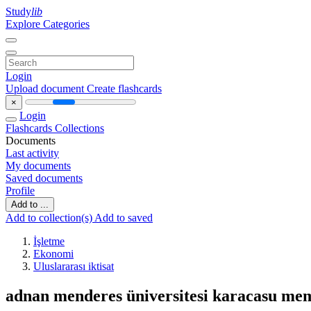
Study
lib
Explore Categories
Login
Upload document
Create flashcards
×
Login
Flashcards
Collections
Documents
Last activity
My documents
Saved documents
Profile
Add to ...
Add to collection(s)
Add to saved
İşletme
Ekonomi
Uluslararası iktisat
adnan menderes üniversitesi karacasu me