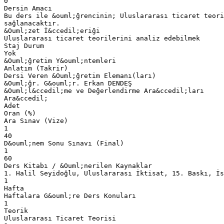
0
Dersin Amacı
Bu ders ile &ouml;ğrencinin; Uluslararası ticaret teori
sağlanacaktır.
&Ouml;zet İ&ccedil;eriği
Uluslararası ticaret teorilerini analiz edebilmek
Staj Durum
Yok
&Ouml;ğretim Y&ouml;ntemleri
Anlatım (Takrir)
Dersi Veren &Ouml;ğretim Elemanı(ları)
&Ouml;ğr. G&ouml;r. Erkan DENDEŞ
&Ouml;l&ccedil;me ve Değerlendirme Ara&ccedil;ları
Ara&ccedil;
Adet
Oran (%)
Ara Sınav (Vize)
1
40
D&ouml;nem Sonu Sınavı (Final)
1
60
Ders Kitabı / &Ouml;nerilen Kaynaklar
1. Halil Seyidoğlu, Uluslararası İktisat, 15. Baskı, İs
1
Hafta
Haftalara G&ouml;re Ders Konuları
1
Teorik
Uluslararası Ticaret Teorisi