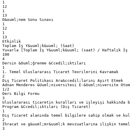
1
12
1
13
D&ouml;nem Sonu Sınavı
1
12
1
13
Etkinlik
Toplam İş Y&uuml;k&uuml; (Saat)
Yuvarla [Toplam İş Y&uuml;k&uuml; (saat) / Haftalık İş 
100
4
Dersin &Ouml;ğrenme &Ccedil;ıktıları
1
1. Temel Uluslararası Ticaret Teorilerini Kavramak
2
Dış Ticaret Politikası Ara&ccedil;larını Ayırt Etmek
Adnan Menderes &Uuml;niversitesi E-&Uuml;niversite Otom
1/2
Ders Bilgi Formu
3
Uluslararası ticaretin kuralları ve işleyişi hakkında b
Program &Ccedil;ıktıları (Dış Ticaret)
1
Dış Ticaret alanında temel bilgilere sahip olmak ve kul
2
İhracat ve g&uuml;mr&uuml;k mevzuatlarına ilişkin teme
3