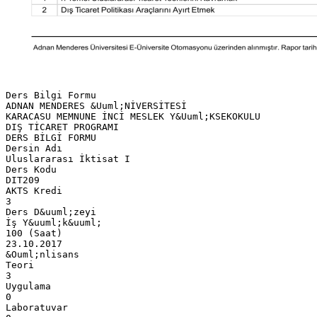
Ders Bilgi Formu
ADNAN MENDERES &Uuml;NİVERSİTESİ
KARACASU MEMNUNE İNCİ MESLEK Y&Uuml;KSEKOKULU
DIŞ TİCARET PROGRAMI
DERS BİLGİ FORMU
Dersin Adı
Uluslararası İktisat I
Ders Kodu
DIT209
AKTS Kredi
3
Ders D&uuml;zeyi
İş Y&uuml;k&uuml;
100 (Saat)
23.10.2017
&Ouml;nlisans
Teori
3
Uygulama
0
Laboratuvar