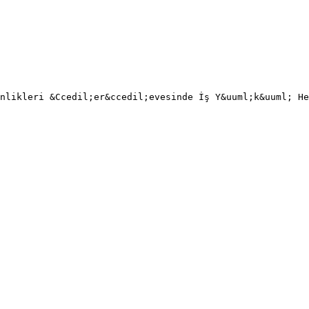
nlikleri &Ccedil;er&ccedil;evesinde İş Y&uuml;k&uuml; He