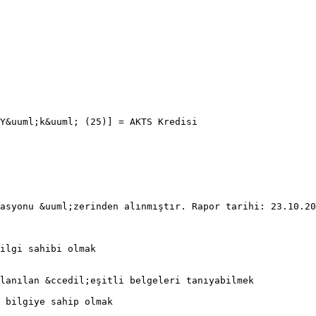
Y&uuml;k&uuml; (25)] = AKTS Kredisi
asyonu &uuml;zerinden alınmıştır. Rapor tarihi: 23.10.20
ilgi sahibi olmak
lanılan &ccedil;eşitli belgeleri tanıyabilmek
l bilgiye sahip olmak