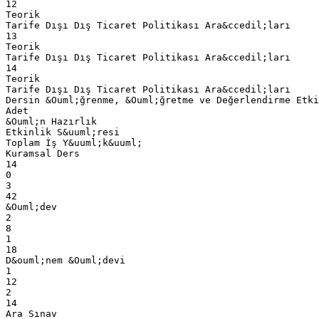
12
Teorik
Tarife Dışı Dış Ticaret Politikası Ara&ccedil;ları
13
Teorik
Tarife Dışı Dış Ticaret Politikası Ara&ccedil;ları
14
Teorik
Tarife Dışı Dış Ticaret Politikası Ara&ccedil;ları
Dersin &Ouml;ğrenme, &Ouml;ğretme ve Değerlendirme Etki
Adet
&Ouml;n Hazırlık
Etkinlik S&uuml;resi
Toplam İş Y&uuml;k&uuml;
Kuramsal Ders
14
0
3
42
&Ouml;dev
2
8
1
18
D&ouml;nem &Ouml;devi
1
12
2
14
Ara Sınav