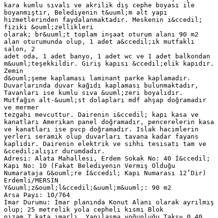
kara kumlu sıvalı ve akrilik dış cephe boyası ile
boyanmıştır, Belediyenin t&uuml;m alt yapı
hizmetlerinden faydalanmaktadır. Meskenin i&ccedil;
fiziki &ouml;zellikleri
olarak; br&uuml;t toplam inşaat oturum alanı 90 m2
alan oturumunda olup, 1 adet a&ccedil;ık mutfaklı
salon, 2
adet oda, 1 adet banyo, 1 adet wc ve 1 adet balkondan
m&uuml;teşekkildir. Giriş kapısı &ccedil;elik kapıdır.
Zemin
d&ouml;şeme kaplaması laminant parke kaplamadır.
Duvarlarında duvar kağıdı kaplaması bulunmaktadır,
Tavanları ise kumlu sıva &uuml;zeri boyalıdır.
Mutfağın alt-&uuml;st dolapları mdf ahşap doğramadır
ve mermer
tezgahı mevcuttur. Dairenin i&ccedil; kapı kasa ve
kanatları Amerikan panel doğramadır, pencerelerin kasa
ve kanatları ise pvcp doğramadır. Islak hacimlerin
yerleri seramik olup duvarları tavana kadar fayans
kaplıdır. Dairenin elektrik ve sıhhi tesisatı tam ve
&ccedil;alışır durumdadır.
Adresi: Alata Mahallesi, Erdem Sokak No: 40 İ&ccedil;
Kapı No: 10 (Fakat Belediyenin Vermiş Olduğu
Numarataja G&ouml;re İ&ccedil; Kapı Numarası 12’Dir)
Erdemli/MERSİN
Y&uuml;z&ouml;l&ccedil;&uuml;m&uuml;: 90 m2
Arsa Payı: 10/764
İmar Durumu: İmar planında Konut Alanı olarak ayrılmış
olup; 25 metrelik yola cepheli kısmı Blok
nizam 7 kata imarlı, Yapılaşma yoğunluğu Taks= 0.40,