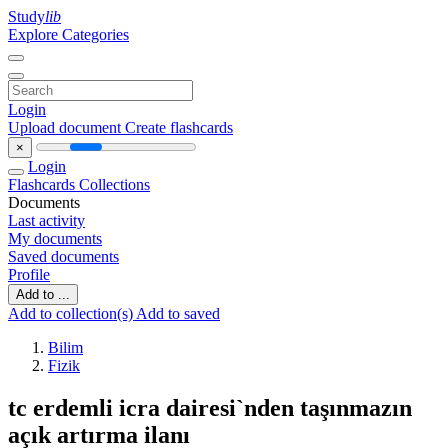
Study
lib
Explore Categories
Login
Upload document
Create flashcards
×
Login
Flashcards
Collections
Documents
Last activity
My documents
Saved documents
Profile
Add to ...
Add to collection(s)
Add to saved
Bilim
Fizik
tc erdemli icra dairesi`nden taşınmazın
açık artırma ilanı