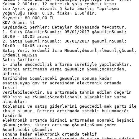
Kaks= 2.80’dir. 12 metrelik yola cepheli kısmı
ise Ayrık yapı nizamlı 5 kata imarlı, Yapılaşma
yoğunluğu Taks= 0.30, fCaks= 1.50’dir.
Kıymeti: 80.000,00 TL
KDV Oranı: %1
Kaydındaki Şerhler: Detaylar dosyasında mevcuttur.
1. Satış G&uuml;n&uuml;: 05/01/2017 g&uuml;n&uuml;
10:00 - 10:05 arası
2. Satış G&uuml;n&uuml;: 30/01/2017 g&uuml;n&uuml;
10:00 - 10:05 arası
Satış Yeri: Erdemli İcra M&uuml;d&uuml;rl&uuml;ğ&uuml;
Erdemli MERSİN
Satış Şartları:
1- İhale a&ccedil;ık artırma suretiyle yapılacaktır.
Birinci artırmanın yirmi g&uuml;n &ouml;ncesinden,
artırma
tarihinden &ouml;nceki g&uuml;n sonuna kadar
esatis.uyap.gov.tr adresinden elektronik ortamda
teklif
verilebilecektir. Bu artırmada tahmin edilen değerin
%50’sini ve r&uuml;&ccedil;hanlı alacaklılar varsa
alacakları
toplamını ve satış giderlerini ge&ccedil;mek şartı ile
ihale olunur. Birinci artırmada istekli bulunmadığı
takdirde
elektronik ortamda birinci artırmadan sonraki beşinci
g&uuml;nden, ikinci artırma g&uuml;n&uuml;nden
&ouml;nceki g&uuml;n
sonuna kadar elektronik ortamda teklif
verilebilecektir. Bu artırmada da malın tahmin edilen