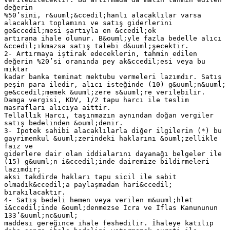
değerin
%50’sini, r&uuml;&ccedil;hanlı alacaklılar varsa
alacakları toplamını ve satış giderlerini
ge&ccedil;mesi şartıyla en &ccedil;ok
artırana ihale olunur. B&ouml;yle fazla bedelle alıcı
&ccedil;ıkmazsa satış talebi d&uuml;şecektir.
2- Artırmaya iştirak edeceklerin, tahmin edilen
değerin %20’si oranında pey ak&ccedil;esi veya bu
miktar
kadar banka teminat mektubu vermeleri lazımdır. Satış
peşin para iledir, alıcı isteğinde (10) g&uuml;n&uuml;
ge&ccedil;memek &uuml;zere s&uuml;re verilebilir.
Damga vergisi, KDV, 1/2 tapu harcı ile teslim
masrafları alıcıya aittir.
Tellallık Harcı, taşınmazın aynından doğan vergiler
satış bedelinden &ouml;denir.
3- İpotek sahibi alacaklılarla diğer ilgilerin (*) bu
gayrimenkul &uuml;zerindeki haklarını &ouml;zellikle
faiz ve
giderlere dair olan iddialarını dayanağı belgeler ile
(15) g&uuml;n i&ccedil;inde dairemize bildirmeleri
lazımdır;
aksi takdirde hakları tapu sicil ile sabit
olmadık&ccedil;a paylaşmadan hari&ccedil;
bırakılacaktır.
4- Satış bedeli hemen veya verilen m&uuml;hlet
i&ccedil;inde &ouml;denmezse İcra ve İflas Kanununun
133’&uuml;nc&uuml;
maddesi gereğince ihale feshedilir. İhaleye katılıp