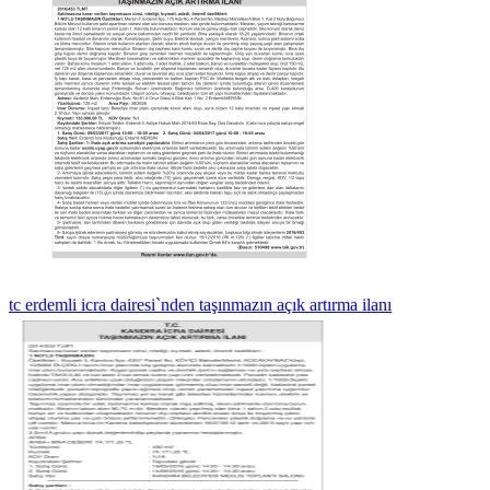
tc erdemli icra dairesi`nden taşınmazın açık artırma ilanı