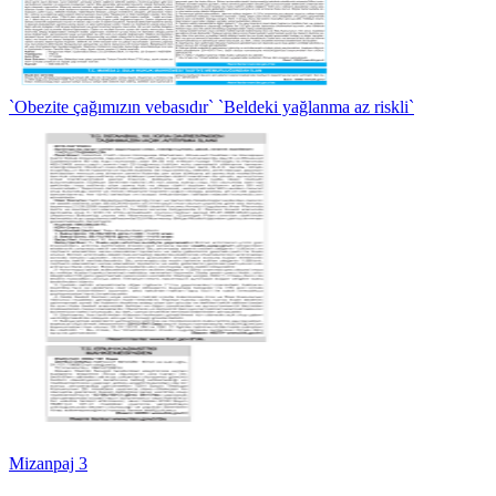
`Obezite çağımızın vebasıdır` `Beldeki yağlanma az riskli`
Mizanpaj 3