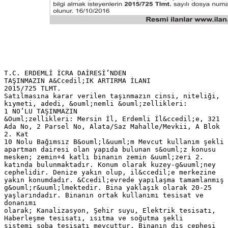
T.C. ERDEMLİ İCRA DAİRESİ’NDEN
TAŞINMAZIN A&Ccedil;IK ARTIRMA İLANI
2015/725 TLMT.
Satılmasına karar verilen taşınmazın cinsi, niteliği,
kıymeti, adedi, &ouml;nemli &ouml;zellikleri:
1 NO’LU TAŞINMAZIN
&Ouml;zellikleri: Mersin İl, Erdemli İl&ccedil;e, 321
Ada No, 2 Parsel No, Alata/Saz Mahalle/Mevkii, A Blok
2. Kat
10 Nolu Bağımsız B&ouml;l&uuml;m Mevcut kullanım şekli
apartman dairesi olan yapıda bulunan s&ouml;z konusu
mesken; zemin+4 katlı binanın zemin &uuml;zeri 2.
katında bulunmaktadır. Konum olarak kuzey-g&uuml;ney
cephelidir. Denize yakın olup, il&ccedil;e merkezine
yakın konumdadır. &Ccedil;evrede yapılaşma tamamlanmış
g&ouml;r&uuml;lmektedir. Bina yaklaşık olarak 20-25
yaşlarındadır. Binanın ortak kullanımı tesisat ve
donanımı
olarak; Kanalizasyon, Şehir suyu, Elektrik tesisatı,
Haberleşme tesisatı, ısıtma ve soğutma şekli
sistemi soba tesisatı mevcuttur. Binanın dış cephesi