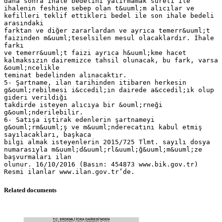
daha sonra ihale bedelini yatırmamak sureti ile
ihalenin feshine sebep olan t&uuml;m alıcılar ve
kefilleri teklif ettikleri bedel ile son ihale bedeli
arasındaki
farktan ve diğer zararlardan ve ayrıca temerr&uuml;t
faizinden m&uuml;teselsilen mesul olacaklardır. İhale
farkı
ve temerr&uuml;t faizi ayrıca h&uuml;kme hacet
kalmaksızın dairemizce tahsil olunacak, bu fark, varsa
&ouml;ncelikle
teminat bedelinden alınacaktır.
5- Şartname, ilan tarihinden itibaren herkesin
g&ouml;rebilmesi i&ccedil;in dairede a&ccedil;ık olup
gideri verildiği
takdirde isteyen alıcıya bir &ouml;rneği
g&ouml;nderilebilir.
6- Satışa iştirak edenlerin şartnameyi
g&ouml;rm&uuml;ş ve m&uuml;nderecatını kabul etmiş
sayılacakları, başkaca
bilgi almak isteyenlerin 2015/725 Tlmt. sayılı dosya
numarasıyla m&uuml;d&uuml;rl&uuml;ğ&uuml;m&uuml;ze
başvurmaları ilan
olunur. 16/10/2016 (Basın: 454873 www.bik.gov.tr)
Related documents