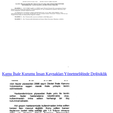
Kamu İhale Kurumu İnsan Kaynakları Yönetmeliğinde Değişiklik