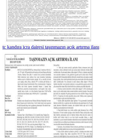
tc kandıra icra dairesi taşınmazın açık artırma ilanı