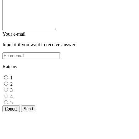
Your e-mail
Input it if you want to receive answer
Rate us
1
2
3
4
5
Cancel
Send