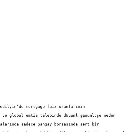
cedil;in’de mortgage faiz oranlarının
 ve global emtia talebinde d&uuml;ş&uuml;şe neden
alarında sadece Şangay borsasında sert bir