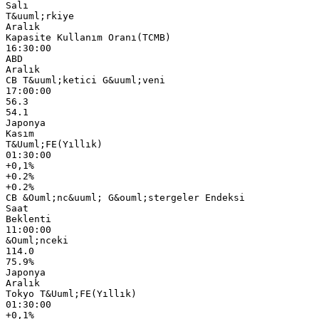
Salı
T&uuml;rkiye
Aralık
Kapasite Kullanım Oranı(TCMB)
16:30:00
ABD
Aralık
CB T&uuml;ketici G&uuml;veni
17:00:00
56.3
54.1
Japonya
Kasım
T&Uuml;FE(Yıllık)
01:30:00
+0,1%
+0.2%
+0.2%
CB &Ouml;nc&uuml; G&ouml;stergeler Endeksi
Saat
Beklenti
11:00:00
&Ouml;nceki
114.0
75.9%
Japonya
Aralık
Tokyo T&Uuml;FE(Yıllık)
01:30:00
+0,1%