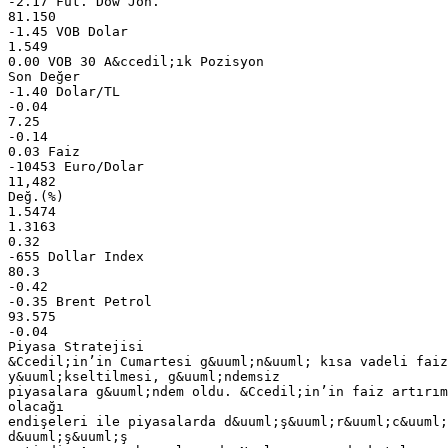
-2.17 Fut. Dow Jon.
81.150
-1.45 VOB Dolar
1.549
0.00 VOB 30 A&ccedil;ık Pozisyon
Son Değer
-1.40 Dolar/TL
-0.04
7.25
-0.14
0.03 Faiz
-10453 Euro/Dolar
11,482
Değ.(%)
1.5474
1.3163
0.32
-655 Dollar Index
80.3
-0.42
-0.35 Brent Petrol
93.575
-0.04
Piyasa Stratejisi
&Ccedil;in’in Cumartesi g&uuml;n&uuml; kısa vadeli faiz
y&uuml;kseltilmesi, g&uuml;ndemsiz
piyasalara g&uuml;ndem oldu. &Ccedil;in’in faiz artırım
olacağı
endişeleri ile piyasalarda d&uuml;ş&uuml;r&uuml;c&uuml;
d&uuml;ş&uuml;ş