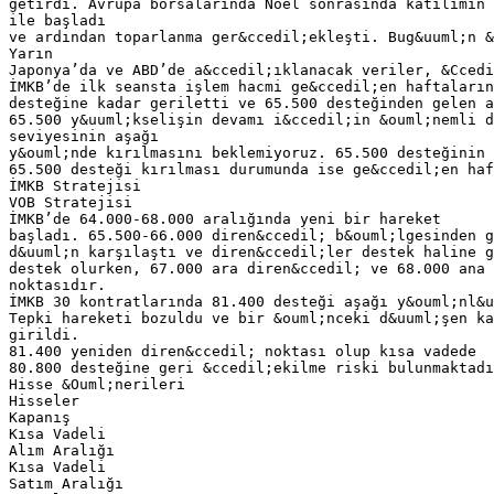
getirdi. Avrupa borsalarında Noel sonrasında katılımın 
ile başladı
ve ardından toparlanma ger&ccedil;ekleşti. Bug&uuml;n &
Yarın
Japonya’da ve ABD’de a&ccedil;ıklanacak veriler, &Ccedi
İMKB’de ilk seansta işlem hacmi ge&ccedil;en haftaların
desteğine kadar geriletti ve 65.500 desteğinden gelen a
65.500 y&uuml;kselişin devamı i&ccedil;in &ouml;nemli d
seviyesinin aşağı
y&ouml;nde kırılmasını beklemiyoruz. 65.500 desteğinin 
65.500 desteği kırılması durumunda ise ge&ccedil;en haf
İMKB Stratejisi
VOB Stratejisi
İMKB’de 64.000-68.000 aralığında yeni bir hareket
başladı. 65.500-66.000 diren&ccedil; b&ouml;lgesinden g
d&uuml;n karşılaştı ve diren&ccedil;ler destek haline g
destek olurken, 67.000 ara diren&ccedil; ve 68.000 ana 
noktasıdır.
İMKB 30 kontratlarında 81.400 desteği aşağı y&ouml;nl&u
Tepki hareketi bozuldu ve bir &ouml;nceki d&uuml;şen ka
girildi.
81.400 yeniden diren&ccedil; noktası olup kısa vadede
80.800 desteğine geri &ccedil;ekilme riski bulunmaktad
Hisse &Ouml;nerileri
Hisseler
Kapanış
Kısa Vadeli
Alım Aralığı
Kısa Vadeli
Satım Aralığı