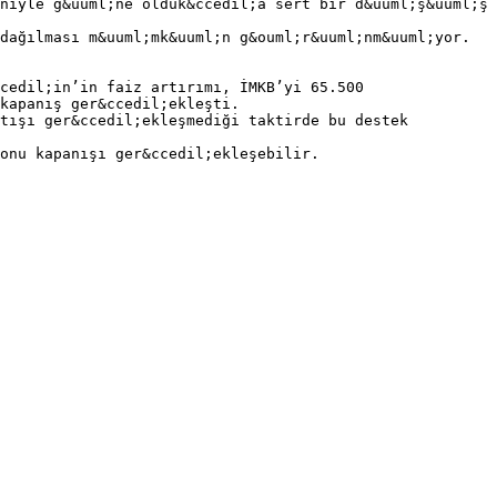
niyle g&uuml;ne olduk&ccedil;a sert bir d&uuml;ş&uuml;ş
dağılması m&uuml;mk&uuml;n g&ouml;r&uuml;nm&uuml;yor.
cedil;in’in faiz artırımı, İMKB’yi 65.500
kapanış ger&ccedil;ekleşti.
atışı ger&ccedil;ekleşmediği taktirde bu destek
sonu kapanışı ger&ccedil;ekleşebilir.