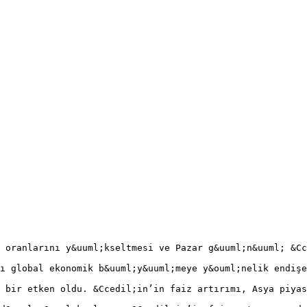
 oranlarını y&uuml;kseltmesi ve Pazar g&uuml;n&uuml; &C
ı global ekonomik b&uuml;y&uuml;meye y&ouml;nelik endişe
 bir etken oldu. &Ccedil;in’in faiz artırımı, Asya piyas