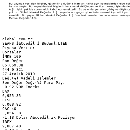
global.com.tr
SEANS İ&Ccedil;İ B&Uuml;LTEN
Piyasa Verileri
Borsalar
İMKB 100
Son Değer
65,659.38
444 0 321
27 Aralık 2010
Değ.(%) Vadeli İşlemler
Son Değer Değ.(%) Para Piy.
-0.92 VOB Endeks
DAX
6,955.35
FTSE
6,008.92
CAC-40
3,854.38
-1.18 Dolar A&ccedil;ık Pozisyon
IBEX
9,887.40