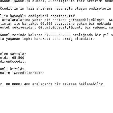
d&uuml;ş&uuml;k olması, &Ccedil;in’in faiz artırımı nede
Ccedil;in’in faiz artırımı nedeniyle oluşan endişelerin 
l;in kaynaklı endişeleri dağıtacaktır.
 ortalamalarına yakın bir noktada ger&ccedil;ekleşti. &C
lımlar ile birlikte 66.000 seviyesine yakın bir noktada 
estek seviyesidir. G&uuml;&ccedil;l&uuml; bir yabancı s
&uuml;zerinde kalırsa 67.000-68.000 aralığında bir yıl 
ta yaşanan tepki hareketi sona ermiş olacaktır.
elen satışlar
eldi. 65.500
diren&ccedil;
uml; kırıldı.
nalın i&ccedil;erisine
ır. 80.80081.400 aralığında bir sıkışma beklenebilir.