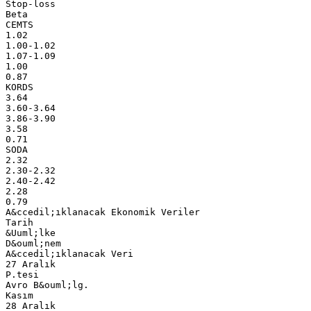
Stop-loss
Beta
CEMTS
1.02
1.00-1.02
1.07-1.09
1.00
0.87
KORDS
3.64
3.60-3.64
3.86-3.90
3.58
0.71
SODA
2.32
2.30-2.32
2.40-2.42
2.28
0.79
A&ccedil;ıklanacak Ekonomik Veriler
Tarih
&Uuml;lke
D&ouml;nem
A&ccedil;ıklanacak Veri
27 Aralık
P.tesi
Avro B&ouml;lg.
Kasım
28 Aralık