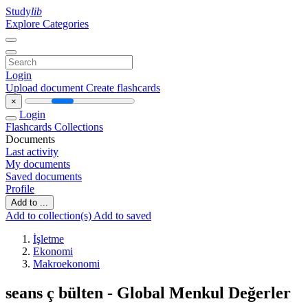
Study
lib
Explore Categories
Login
Upload document
Create flashcards
×
Login
Flashcards
Collections
Documents
Last activity
My documents
Saved documents
Profile
Add to ...
Add to collection(s)
Add to saved
İşletme
Ekonomi
Makroekonomi
seans ç bülten - Global Menkul Değerler