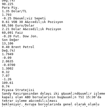
Değ.(%)
90.225
Para Piy.
1.35 Dolar/TL
1.793
-0.25 D&ouml;viz Sepeti
0.61 VOB 30 A&ccedil;ık Pozisyon
68,586 Euro/Dolar
2.21 Dolar A&ccedil;ık Pozisyon
60,091 Faiz
-0.20 Fut. Dow Jon.
Son Değer
13,106
0.40 Brent Petrol
Değ.(%)
1.7949
-0.09
2.0635
-0.0700
1.3002
0.32
7.07
-1.26
109.61
0.74
Piyasa Stratejisi
Sandy Kasırgasından dolayı iki g&uuml;nd&uuml;r işleme
kapalı olan ABD borsalarının bug&uuml;n TSI 15:30’da
tekrar işleme a&ccedil;ılması
bekleniyor. Avrupa borsalarında genel olarak olumlu