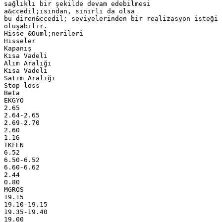
sağlıklı bir şekilde devam edebilmesi
a&ccedil;ısından, sınırlı da olsa
bu diren&ccedil; seviyelerinden bir realizasyon isteği
oluşabilir.
Hisse &Ouml;nerileri
Hisseler
Kapanış
Kısa Vadeli
Alım Aralığı
Kısa Vadeli
Satım Aralığı
Stop-loss
Beta
EKGYO
2.65
2.64-2.65
2.69-2.70
2.60
1.16
TKFEN
6.52
6.50-6.52
6.60-6.62
2.44
0.80
MGROS
19.15
19.10-19.15
19.35-19.40
19.00