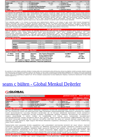
seans ç bülten - Global Menkul Değerler