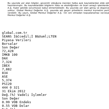
global.com.tr
SEANS İ&Ccedil;İ B&Uuml;LTEN
Piyasa Verileri
Borsalar
Son Değer
72,428
İMKB 100
DAX
7,324
IBEX
7,882
834
ASE
5,374
PSI20
444 0 321
31 Ekim 2012
Değ.(%) Vadeli İşlemler
Son Değer
0.99 VOB Endeks
0.55 VOB Dolar