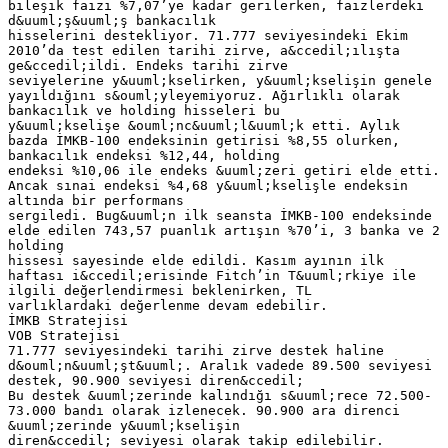
bileşik faizi %7,07’ye kadar gerilerken, faizlerdeki
d&uuml;ş&uuml;ş bankacılık
hisselerini destekliyor. 71.777 seviyesindeki Ekim
2010’da test edilen tarihi zirve, a&ccedil;ılışta
ge&ccedil;ildi. Endeks tarihi zirve
seviyelerine y&uuml;kselirken, y&uuml;kselişin genele
yayıldığını s&ouml;yleyemiyoruz. Ağırlıklı olarak
bankacılık ve holding hisseleri bu
y&uuml;kselişe &ouml;nc&uuml;l&uuml;k etti. Aylık
bazda İMKB-100 endeksinin getirisi %8,55 olurken,
bankacılık endeksi %12,44, holding
endeksi %10,06 ile endeks &uuml;zeri getiri elde etti.
Ancak sınai endeksi %4,68 y&uuml;kselişle endeksin
altında bir performans
sergiledi. Bug&uuml;n ilk seansta İMKB-100 endeksinde
elde edilen 743,57 puanlık artışın %70’i, 3 banka ve 2
holding
hissesi sayesinde elde edildi. Kasım ayının ilk
haftası i&ccedil;erisinde Fitch’in T&uuml;rkiye ile
ilgili değerlendirmesi beklenirken, TL
varlıklardaki değerlenme devam edebilir.
İMKB Stratejisi
VOB Stratejisi
71.777 seviyesindeki tarihi zirve destek haline
d&ouml;n&uuml;şt&uuml;. Aralık vadede 89.500 seviyesi
destek, 90.900 seviyesi diren&ccedil;
Bu destek &uuml;zerinde kalındığı s&uuml;rece 72.500-
73.000 bandı olarak izlenecek. 90.900 ara direnci
&uuml;zerinde y&uuml;kselişin
diren&ccedil; seviyesi olarak takip edilebilir.