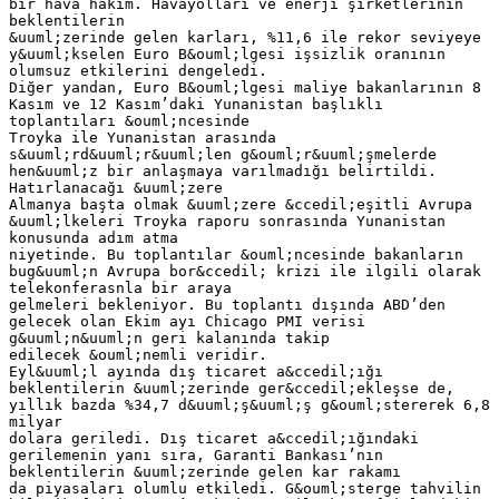
bir hava hakim. Havayolları ve enerji şirketlerinin
beklentilerin
&uuml;zerinde gelen karları, %11,6 ile rekor seviyeye
y&uuml;kselen Euro B&ouml;lgesi işsizlik oranının
olumsuz etkilerini dengeledi.
Diğer yandan, Euro B&ouml;lgesi maliye bakanlarının 8
Kasım ve 12 Kasım’daki Yunanistan başlıklı
toplantıları &ouml;ncesinde
Troyka ile Yunanistan arasında
s&uuml;rd&uuml;r&uuml;len g&ouml;r&uuml;şmelerde
hen&uuml;z bir anlaşmaya varılmadığı belirtildi.
Hatırlanacağı &uuml;zere
Almanya başta olmak &uuml;zere &ccedil;eşitli Avrupa
&uuml;lkeleri Troyka raporu sonrasında Yunanistan
konusunda adım atma
niyetinde. Bu toplantılar &ouml;ncesinde bakanların
bug&uuml;n Avrupa bor&ccedil; krizi ile ilgili olarak
telekonferasnla bir araya
gelmeleri bekleniyor. Bu toplantı dışında ABD’den
gelecek olan Ekim ayı Chicago PMI verisi
g&uuml;n&uuml;n geri kalanında takip
edilecek &ouml;nemli veridir.
Eyl&uuml;l ayında dış ticaret a&ccedil;ığı
beklentilerin &uuml;zerinde ger&ccedil;ekleşse de,
yıllık bazda %34,7 d&uuml;ş&uuml;ş g&ouml;stererek 6,8
milyar
dolara geriledi. Dış ticaret a&ccedil;ığındaki
gerilemenin yanı sıra, Garanti Bankası’nın
beklentilerin &uuml;zerinde gelen kar rakamı
da piyasaları olumlu etkiledi. G&ouml;sterge tahvilin