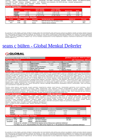
seans ç bülten - Global Menkul Değerler