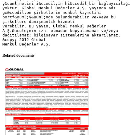
y&ouml;netimi i&ccedil;in hi&ccedil;bir bağlayıcılığı
yoktur. Global Menkul Değerler A.Ş. yayında adı
ge&ccedil;en şirketlerin menkul kıymetini
portf&ouml;y&uuml;nde bulundurabilir ve/veya bu
şirketlere danışmanlık hizmeti
verebilir. Bu yayın, Global Menkul Değerler
A.Ş.&acute;nin izni olmadan kopyalanamaz ve/veya
dağıtılamaz; bilgisayar sistemlerine aktarılamaz.
&copy; 2012 Global
Related documents