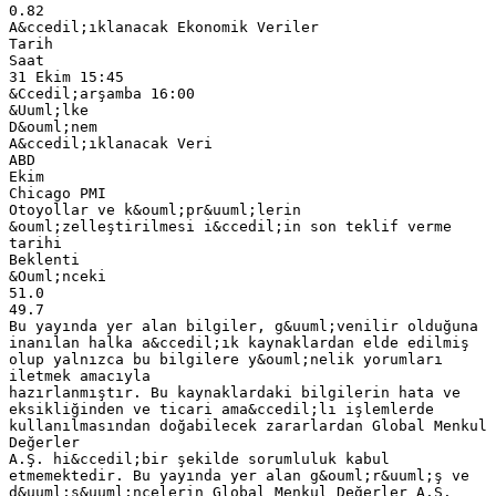
0.82
A&ccedil;ıklanacak Ekonomik Veriler
Tarih
Saat
31 Ekim 15:45
&Ccedil;arşamba 16:00
&Uuml;lke
D&ouml;nem
A&ccedil;ıklanacak Veri
ABD
Ekim
Chicago PMI
Otoyollar ve k&ouml;pr&uuml;lerin
&ouml;zelleştirilmesi i&ccedil;in son teklif verme
tarihi
Beklenti
&Ouml;nceki
51.0
49.7
Bu yayında yer alan bilgiler, g&uuml;venilir olduğuna
inanılan halka a&ccedil;ık kaynaklardan elde edilmiş
olup yalnızca bu bilgilere y&ouml;nelik yorumları
iletmek amacıyla
hazırlanmıştır. Bu kaynaklardaki bilgilerin hata ve
eksikliğinden ve ticari ama&ccedil;lı işlemlerde
kullanılmasından doğabilecek zararlardan Global Menkul
Değerler
A.Ş. hi&ccedil;bir şekilde sorumluluk kabul
etmemektedir. Bu yayında yer alan g&ouml;r&uuml;ş ve
d&uuml;ş&uuml;ncelerin Global Menkul Değerler A.Ş.