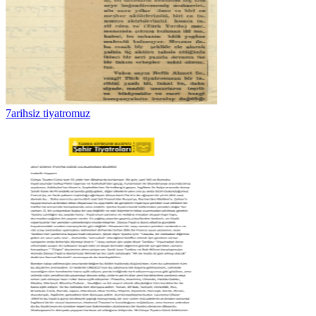
7arihsiz tiyatromuz