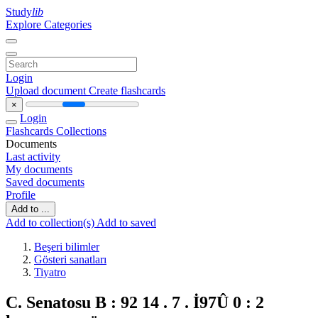
Study
lib
Explore Categories
Login
Upload document
Create flashcards
×
Login
Flashcards
Collections
Documents
Last activity
My documents
Saved documents
Profile
Add to ...
Add to collection(s)
Add to saved
Beşeri bilimler
Gösteri sanatları
Tiyatro
C. Senatosu B : 92 14 . 7 . İ97Û 0 : 2