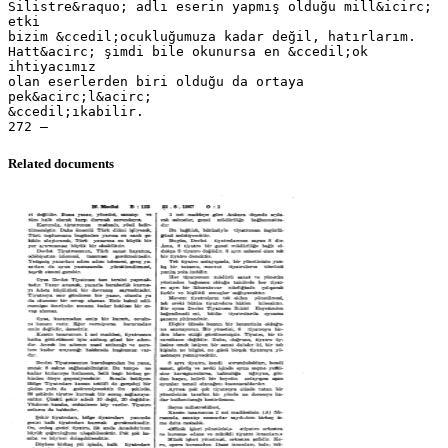
Silistre&raquo; adlı eserin yapmış olduğu mill&icirc;
etki
bizim &ccedil;ocukluğumuza kadar değil, hatırlarım.
Hatt&acirc; şimdi bile okunursa en &ccedil;ok
ihtiyacımız
olan eserlerden biri olduğu da ortaya
pek&acirc;l&acirc;
&ccedil;ıkabilir.
Related documents