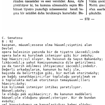
C. Senatosu
B : 92
kazanan, m&uuml;essese olma h&uuml;viyetini alan
Devlet
opera balesinin yanında bir de tiyatro i&ccedil;inde
opera bale mi kurulmak isteniyor gibi bir ze&shy;
hap h&acirc;sıl oluyor. Bu hususun da Sayın Bakan&shy;
lık&ccedil;a yahut Komisyonumuzca dile getirilmesi
ya da tasrih edilmesi ihtiyacımız i&ccedil;indedir.
Değerli arkadaşlarım, kanunun bu hali ile,
başında da belirttiğim gibi, bir mutlak otorite&shy;
ye bağdı sanatk&acirc;rlar topluluğu yaratılmak ve
o toplulukta mutlak otoritenin temay&uuml;lleri
h&acirc;&shy;
kim kılınmak isteniyor intibaı yaratılıyor.
B&ouml;y&shy;
le olduğu pek aşik&acirc;r. Bu kanunun maddeleri
b&ouml;yle olduğunu g&ouml;steriyor. Bir de bundan
ev&shy;
vel konuştuğumuz ve kanunlaştığını haber al&shy;