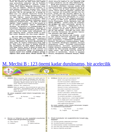
M. Meclisi B : 123 önemi kadar durulmamış, bir acelecilik