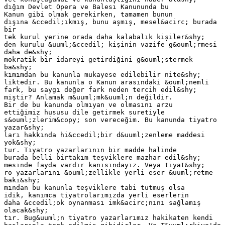
dığım Devlet Opera ve Balesi Kanununda bu
Kanun gibi olmak gerekirken, tamamen bunun
dışına &ccedil;ıkmış, bunu aşmış, mesel&acirc; burada
bir
tek kurul yerine orada daha kalabalık kişiler&shy;
den kurulu &uuml;&ccedil; kişinin vazife g&ouml;rmesi
daha de&shy;
mokratik bir idareyi getirdiğini g&ouml;stermek
ba&shy;
kımımdan bu kanunla mukayese edilebilir nite&shy;
liktedir. Bu kanunla o Kanun arasındaki &ouml;nemli
fark, bu saygı değer fark neden tercih edil&shy;
miştir? Anlamak m&uuml;mk&uuml;n değildir.
Bir de bu kanunda olmıyan ve olmasını arzu
ettiğimiz hususu dile getirmek suretiyle
s&ouml;zlerim&copy; son vereceğim. Bu kanunda tiyatro
yazar&shy;
ları hakkında hi&ccedil;bir d&uuml;zenleme maddesi
yok&shy;
tur. Tiyatro yazarlarının bir madde halinde
burada belli birtakım teşviklere mazhar edil&shy;
mesinde fayda vardır kanısındayız. Veya tiyat&shy;
ro yazarlarını &ouml;zellikle yerli eser &uuml;retme
bakı&shy;
mından bu kanunla teşviklere tabi tutmuş olsa
idik, kanımca tiyatrolarımızda yerli eserlerin
daha &ccedil;ok oynanması imk&acirc;nını sağlamış
olacak&shy;
tır. Bug&uuml;n tiyatro yazarlarımız hakikaten kendi