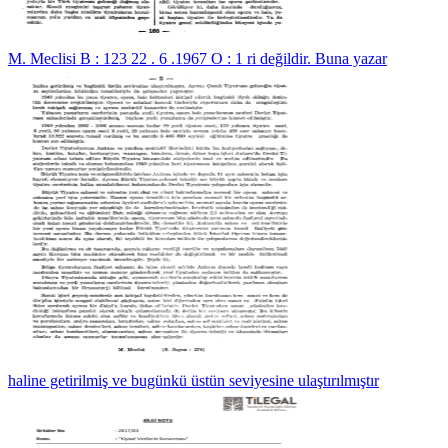
M. Meclisi B : 123 22 . 6 .1967 O : 1 ri değildir. Buna yazar
haline getirilmiş ve bugünkü üstün seviyesine ulaştırılmıştır