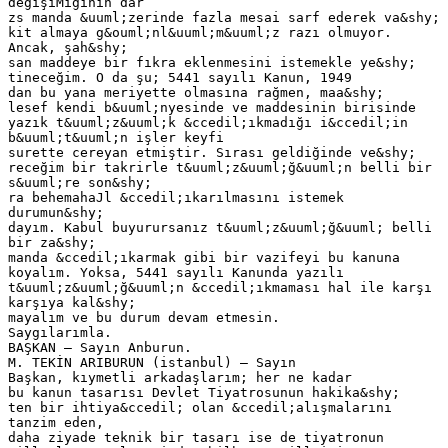
değişiMiğinin dar
zs manda &uuml;zerinde fazla mesai sarf ederek va&shy;
kit almaya g&ouml;nl&uuml;m&uuml;z razı olmuyor.
Ancak, şah&shy;
san maddeye bir fıkra eklenmesini istemekle ye&shy;
tineceğim. O da şu; 5441 sayılı Kanun, 1949
dan bu yana meriyette olmasına rağmen, maa&shy;
lesef kendi b&uuml;nyesinde ve maddesinin birisinde
yazık t&uuml;z&uuml;k &ccedil;ıkmadığı i&ccedil;in
b&uuml;t&uuml;n işler keyfi
surette cereyan etmiştir. Sırası geldiğinde ve&shy;
receğim bir takrirle t&uuml;z&uuml;ğ&uuml;n belli bir
s&uuml;re son&shy;
ra behemahaJl &ccedil;ıkarılmasını istemek
durumun&shy;
dayım. Kabul buyurursanız t&uuml;z&uuml;ğ&uuml; belli
bir za&shy;
manda &ccedil;ıkarmak gibi bir vazifeyi bu kanuna
koyalım. Yoksa, 5441 sayılı Kanunda yazılı
t&uuml;z&uuml;ğ&uuml;n &ccedil;ıkmaması hal ile karşı
karşıya kal&shy;
mayalım ve bu durum devam etmesin.
Saygılarımla.
BAŞKAN — Sayın Anburun.
M. TEKİN ARIBURUN (istanbul) — Sayın
Başkan, kıymetli arkadaşlarım; her ne kadar
bu kanun tasarısı Devlet Tiyatrosunun hakika&shy;
ten bir ihtiya&ccedil; olan &ccedil;alışmalarını
tanzim eden,
daha ziyade teknik bir tasarı ise de tiyatronun