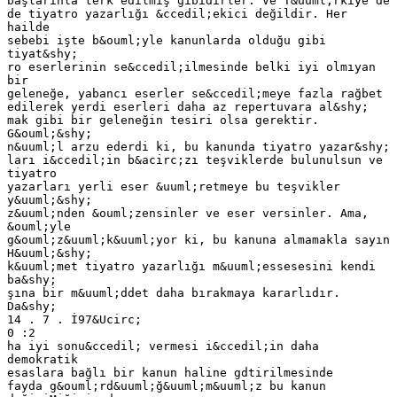
başlarınla terk edilmiş gibidirler. Ve T&uuml;rkiye'de
de tiyatro yazarlığı &ccedil;ekici değildir. Her
hailde
sebebi işte b&ouml;yle kanunlarda olduğu gibi
tiyat&shy;
ro eserlerinin se&ccedil;ilmesinde belki iyi olmıyan
bir
geleneğe, yabancı eserler se&ccedil;meye fazla rağbet
edilerek yerdi eserleri daha az repertuvara al&shy;
mak gibi bir geleneğin tesiri olsa gerektir.
G&ouml;&shy;
n&uuml;l arzu ederdi ki, bu kanunda tiyatro yazar&shy;
ları i&ccedil;in b&acirc;zı teşviklerde bulunulsun ve
tiyatro
yazarları yerli eser &uuml;retmeye bu teşvikler
y&uuml;&shy;
z&uuml;nden &ouml;zensinler ve eser versinler. Ama,
&ouml;yle
g&ouml;z&uuml;k&uuml;yor ki, bu kanuna almamakla sayın
H&uuml;&shy;
k&uuml;met tiyatro yazarlığı m&uuml;essesesini kendi
ba&shy;
şına bir m&uuml;ddet daha bırakmaya kararlıdır.
Da&shy;
14 . 7 . İ97&Ucirc;
0 :2
ha iyi sonu&ccedil; vermesi i&ccedil;in daha
demokratik
esaslara bağlı bir kanun haline gdtirilmesinde
fayda g&ouml;rd&uuml;ğ&uuml;m&uuml;z bu kanun