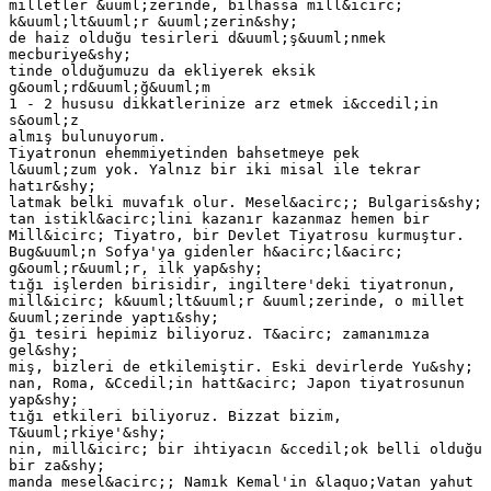
milletler &uuml;zerinde, bilhassa mill&icirc;
k&uuml;lt&uuml;r &uuml;zerin&shy;
de haiz olduğu tesirleri d&uuml;ş&uuml;nmek
mecburiye&shy;
tinde olduğumuzu da ekliyerek eksik
g&ouml;rd&uuml;ğ&uuml;m
1 - 2 hususu dikkatlerinize arz etmek i&ccedil;in
s&ouml;z
almış bulunuyorum.
Tiyatronun ehemmiyetinden bahsetmeye pek
l&uuml;zum yok. Yalnız bir iki misal ile tekrar
hatır&shy;
latmak belki muvafık olur. Mesel&acirc;; Bulgaris&shy;
tan istikl&acirc;lini kazanır kazanmaz hemen bir
Mill&icirc; Tiyatro, bir Devlet Tiyatrosu kurmuştur.
Bug&uuml;n Sofya'ya gidenler h&acirc;l&acirc;
g&ouml;r&uuml;r, ilk yap&shy;
tığı işlerden birisidir, ingiltere'deki tiyatronun,
mill&icirc; k&uuml;lt&uuml;r &uuml;zerinde, o millet
&uuml;zerinde yaptı&shy;
ğı tesiri hepimiz biliyoruz. T&acirc; zamanımıza
gel&shy;
miş, bizleri de etkilemiştir. Eski devirlerde Yu&shy;
nan, Roma, &Ccedil;in hatt&acirc; Japon tiyatrosunun
yap&shy;
tığı etkileri biliyoruz. Bizzat bizim,
T&uuml;rkiye'&shy;
nin, mill&icirc; bir ihtiyacın &ccedil;ok belli olduğu
bir za&shy;
manda mesel&acirc;; Namık Kemal'in &laquo;Vatan yahut