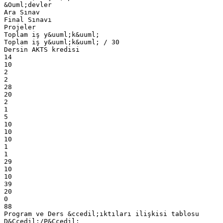
&Ouml;devler
Ara Sınav
Final Sınavı
Projeler
Toplam iş y&uuml;k&uuml;
Toplam iş y&uuml;k&uuml; / 30
Dersin AKTS kredisi
14
10
2
2
28
20
2
1
5
10
10
10
1
1
29
10
10
39
20
0
88
Program ve Ders &ccedil;ıktıları ilişkisi tablosu
D&Ccedil;/P&Ccedil;