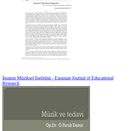
İnsanın Müziksel İşgörüsü - Eurasian Journal of Educational
Research