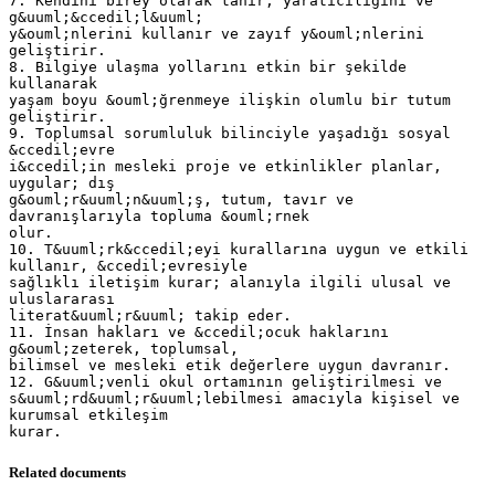
7. Kendini birey olarak tanır; yaratıcılığını ve
g&uuml;&ccedil;l&uuml;
y&ouml;nlerini kullanır ve zayıf y&ouml;nlerini
geliştirir.
8. Bilgiye ulaşma yollarını etkin bir şekilde
kullanarak
yaşam boyu &ouml;ğrenmeye ilişkin olumlu bir tutum
geliştirir.
9. Toplumsal sorumluluk bilinciyle yaşadığı sosyal
&ccedil;evre
i&ccedil;in mesleki proje ve etkinlikler planlar,
uygular; dış
g&ouml;r&uuml;n&uuml;ş, tutum, tavır ve
davranışlarıyla topluma &ouml;rnek
olur.
10. T&uuml;rk&ccedil;eyi kurallarına uygun ve etkili
kullanır, &ccedil;evresiyle
sağlıklı iletişim kurar; alanıyla ilgili ulusal ve
uluslararası
literat&uuml;r&uuml; takip eder.
11. İnsan hakları ve &ccedil;ocuk haklarını
g&ouml;zeterek, toplumsal,
bilimsel ve mesleki etik değerlere uygun davranır.
12. G&uuml;venli okul ortamının geliştirilmesi ve
s&uuml;rd&uuml;r&uuml;lebilmesi amacıyla kişisel ve
kurumsal etkileşim
Related documents