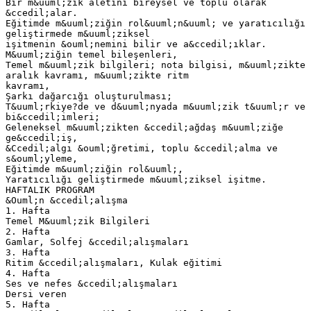
Bir m&uuml;zik aletini bireysel ve toplu olarak
&ccedil;alar.
Eğitimde m&uuml;ziğin rol&uuml;n&uuml; ve yaratıcılığı
geliştirmede m&uuml;ziksel
işitmenin &ouml;nemini bilir ve a&ccedil;ıklar.
M&uuml;ziğin temel bileşenleri,
Temel m&uuml;zik bilgileri; nota bilgisi, m&uuml;zikte
aralık kavramı, m&uuml;zikte ritm
kavramı,
Şarkı dağarcığı oluşturulması;
T&uuml;rkiye?de ve d&uuml;nyada m&uuml;zik t&uuml;r ve
bi&ccedil;imleri;
Geleneksel m&uuml;zikten &ccedil;ağdaş m&uuml;ziğe
ge&ccedil;iş,
&Ccedil;algı &ouml;ğretimi, toplu &ccedil;alma ve
s&ouml;yleme,
Eğitimde m&uuml;ziğin rol&uuml;,
Yaratıcılığı geliştirmede m&uuml;ziksel işitme.
HAFTALIK PROGRAM
&Ouml;n &ccedil;alışma
1. Hafta
Temel M&uuml;zik Bilgileri
2. Hafta
Gamlar, Solfej &ccedil;alışmaları
3. Hafta
Ritim &ccedil;alışmaları, Kulak eğitimi
4. Hafta
Ses ve nefes &ccedil;alışmaları
Dersi veren
5. Hafta