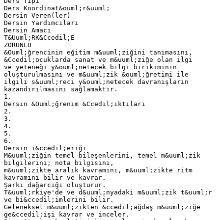
Ders Tipi
Ders Koordinat&ouml;r&uuml;
Dersin Veren(ler)
Dersin Yardımcıları
Dersin Amacı
T&Uuml;RK&Ccedil;E
ZORUNLU
&Ouml;ğrencinin eğitim m&uuml;ziğini tanımasını,
&Ccedil;ocuklarda sanat ve m&uuml;ziğe olan ilgi
ve yeteneği y&ouml;netecek bilgi birikiminin
oluşturulmasını ve m&uuml;zik &ouml;ğretimi ile
ilgili s&uuml;reci y&ouml;netecek davranışların
kazandırılmasını sağlamaktır.
1.
Dersin &Ouml;ğrenim &Ccedil;ıktıları
2.
3.
4.
5.
6.
Dersin i&ccedil;eriği
M&uuml;ziğin temel bileşenlerini, temel m&uuml;zik
bilgilerini; nota bilgisini,
m&uuml;zikte aralık kavramını, m&uuml;zikte ritm
kavramını bilir ve kavrar.
Şarkı dağarcığı oluşturur.
T&uuml;rkiye'de ve d&uuml;nyadaki m&uuml;zik t&uuml;r
ve bi&ccedil;imlerini bilir.
Geleneksel m&uuml;zikten &ccedil;ağdaş m&uuml;ziğe
ge&ccedil;işi kavrar ve inceler.