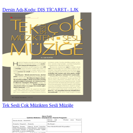
Dersin Adı-Kodu: DIŞ TİCARET– LJK
Tek Sesli Çok Müzikten Sesli Müziğe