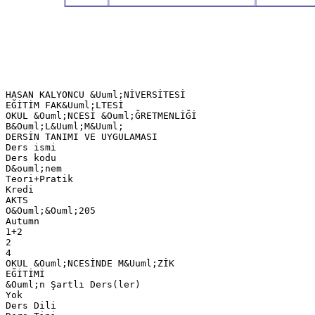
HASAN KALYONCU &Uuml;NİVERSİTESİ
EĞİTİM FAK&Uuml;LTESİ
OKUL &Ouml;NCESİ &Ouml;ĞRETMENLİĞİ
B&Ouml;L&Uuml;M&Uuml;
DERSİN TANIMI VE UYGULAMASI
Ders ismi
Ders kodu
D&ouml;nem
Teori+Pratik
Kredi
AKTS
O&Ouml;&Ouml;205
Autumn
1+2
2
4
OKUL &Ouml;NCESİNDE M&Uuml;ZİK
EĞİTİMİ
&Ouml;n Şartlı Ders(ler)
Yok
Ders Dili