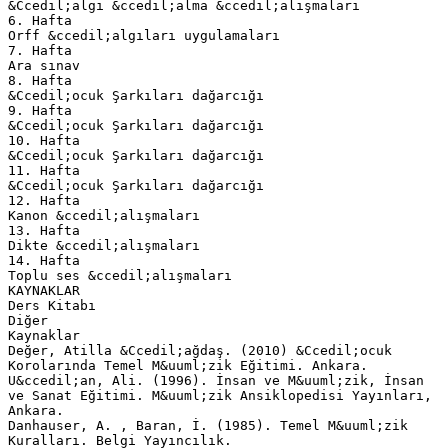
&Ccedil;algı &ccedil;alma &ccedil;alışmaları
6. Hafta
Orff &ccedil;algıları uygulamaları
7. Hafta
Ara sınav
8. Hafta
&Ccedil;ocuk Şarkıları dağarcığı
9. Hafta
&Ccedil;ocuk Şarkıları dağarcığı
10. Hafta
&Ccedil;ocuk Şarkıları dağarcığı
11. Hafta
&Ccedil;ocuk Şarkıları dağarcığı
12. Hafta
Kanon &ccedil;alışmaları
13. Hafta
Dikte &ccedil;alışmaları
14. Hafta
Toplu ses &ccedil;alışmaları
KAYNAKLAR
Ders Kitabı
Diğer
Kaynaklar
Değer, Atilla &Ccedil;ağdaş. (2010) &Ccedil;ocuk
Korolarında Temel M&uuml;zik Eğitimi. Ankara.
U&ccedil;an, Ali. (1996). İnsan ve M&uuml;zik, İnsan
ve Sanat Eğitimi. M&uuml;zik Ansiklopedisi Yayınları,
Ankara.
Danhauser, A. , Baran, İ. (1985). Temel M&uuml;zik
Kuralları. Belgi Yayıncılık.