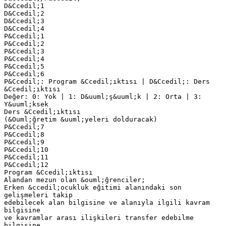
D&Ccedil;1
D&Ccedil;2
D&Ccedil;3
D&Ccedil;4
P&Ccedil;1
P&Ccedil;2
P&Ccedil;3
P&Ccedil;4
P&Ccedil;5
P&Ccedil;6
P&Ccedil;: Program &Ccedil;ıktısı | D&Ccedil;: Ders
&Ccedil;ıktısı
Değer: 0: Yok | 1: D&uuml;ş&uuml;k | 2: Orta | 3:
Y&uuml;ksek
Ders &Ccedil;ıktısı
(&Ouml;ğretim &uuml;yeleri dolduracak)
P&Ccedil;7
P&Ccedil;8
P&Ccedil;9
P&Ccedil;10
P&Ccedil;11
P&Ccedil;12
Program &Ccedil;ıktısı
Alandan mezun olan &ouml;ğrenciler;
Erken &ccedil;ocukluk eğitimi alanındaki son
gelişmeleri takip
edebilecek alan bilgisine ve alanıyla ilgili kavram
bilgisine
ve kavramlar arası ilişkileri transfer edebilme
bilgisine