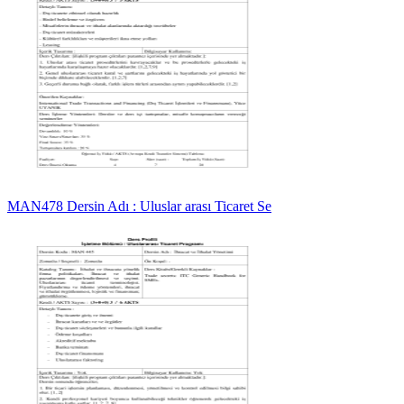
MAN478 Dersin Adı : Uluslar arası Ticaret Se