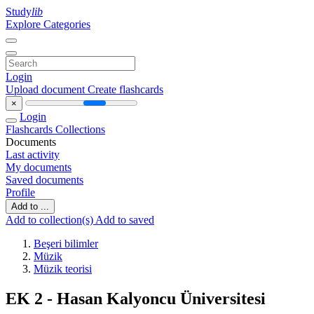
Study
lib
Explore Categories
Login
Upload document
Create flashcards
×
Login
Flashcards
Collections
Documents
Last activity
My documents
Saved documents
Profile
Add to ...
Add to collection(s)
Add to saved
Beşeri bilimler
Müzik
Müzik teorisi
EK 2 - Hasan Kalyoncu Üniversitesi