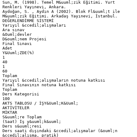
Sun, M. (1998). Temel M&uuml;zik Eğitimi. Yurt
Renkleri Yayınevi, Ankara.
Aydoğan, S. , Aydın A (2002). Blok Fl&uuml;t ile
M&uuml;zik Eğitimi. Arkadaş Yayınevi, İstanbul.
DEĞERLENDİRME SİSTEMİ
Yarıyıl &ccedil;alışmaları
Ara sınav
&Ouml;devler
D&ouml;nem Projesi
Final Sınavı
Adet
Y&Uuml;ZDE(%)
1
40
1
60
Toplam
Yarıyıl &ccedil;alışmaların notuna katkısı
Final Sınavının notuna katkısı
Toplam
Ders Kategorisi
100
AKTS TABLOSU / İŞY&Uuml;K&Uuml;
AKTİVİTELER
MİKTAR
S&uuml;re Toplam
(Saat) İş y&uuml;k&uuml;
Ders s&uuml;resi
Ders saati dışındaki &ccedil;alışmalar (&ouml;n
&ccedil;alışma, pratik)