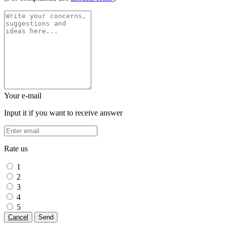
Your e-mail
Input it if you want to receive answer
Rate us
1
2
3
4
5
Cancel
Send