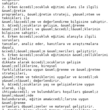
sahiptir.
2. Erken &ccedil;ocukluk eğitimi alanı ile ilgili
&ouml;ğretim
programları, &ouml;ğretim strateji, y&ouml;ntem ve
teknikleri ile
&ouml;l&ccedil;me ve değerlendirme bilgisine sahiptir.
3. &Ccedil;ocukların gelişim, &ouml;ğrenme
&ouml;zellikleri ve g&uuml;&ccedil;l&uuml;klerinin
bilgisine sahiptir.
4. Erken &ccedil;ocukluk eğitimi alanıyla ilgili
sorunları
tanımlar, analiz eder, kanıtlara ve araştırmalara
dayalı
&ccedil;&ouml;z&uuml;m &ouml;nerileri geliştirir.
5. Erken &ccedil;ocukluk eğitiminin &ouml;zelliklerini
ve ilkelerini
dikkate alarak &ccedil;ocukların gelişim
&ouml;zelliklerine, bireysel
farklılıklarına uygun &ouml;ğrenme ve &ouml;ğretme
stratejileri,
y&ouml;ntem ve tekniklerini uygular ve &ccedil;ok
y&ouml;nl&uuml; değerlendirir.
6. &Ccedil;ocukların yaş ve gelişimlerine uygun
olarak, ilgi
ihtiya&ccedil; ve bulundukları koşulları g&ouml;z
&ouml;n&uuml;nde
bulundurarak, eğitim ama&ccedil;larına uygun
&ouml;ğrenme
ortamları d&uuml;zenler ve materyal geliştirir.