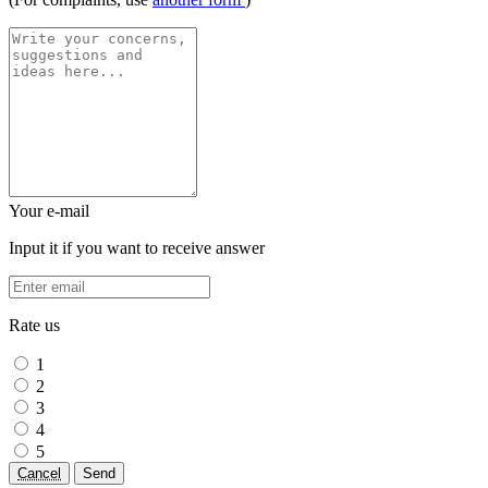
Your e-mail
Input it if you want to receive answer
Rate us
1
2
3
4
5
Cancel
Send