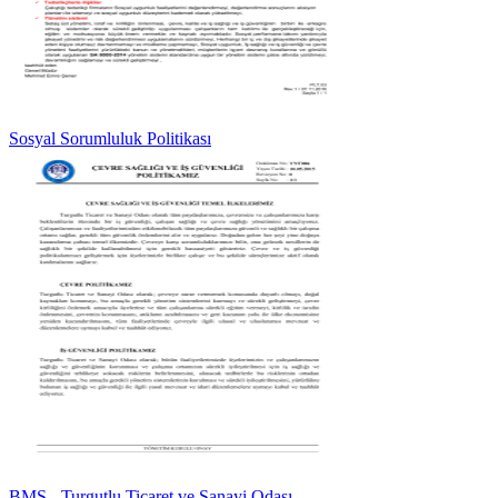
Sosyal Sorumluluk Politikası
BMS - Turgutlu Ticaret ve Sanayi Odası