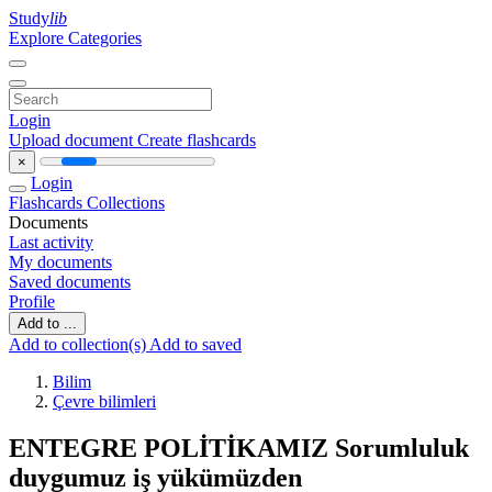
Study
lib
Explore Categories
Login
Upload document
Create flashcards
×
Login
Flashcards
Collections
Documents
Last activity
My documents
Saved documents
Profile
Add to ...
Add to collection(s)
Add to saved
Bilim
Çevre bilimleri
ENTEGRE POLİTİKAMIZ Sorumluluk
duygumuz iş yükümüzden