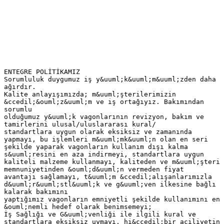
ENTEGRE POLİTİKAMIZ
Sorumluluk duygumuz iş y&uuml;k&uuml;m&uuml;zden daha
ağırdır.
Kalite anlayışımızda; m&uuml;şterilerimizin
&ccedil;&ouml;z&uuml;m ve iş ortağıyız. Bakımından
sorumlu
olduğumuz y&uuml;k vagonlarının revizyon, bakım ve
tamirlerini ulusal/uluslararası kural/
standartlara uygun olarak eksiksiz ve zamanında
yapmayı, bu işlemleri m&uuml;mk&uuml;n olan en seri
şekilde yaparak vagonların kullanım dışı kalma
s&uuml;resini en aza indirmeyi, standartlara uygun
kaliteli malzeme kullanmayı, kaliteden ve m&uuml;şteri
memnuniyetinden &ouml;d&uuml;n vermeden fiyat
avantajı sağlamayı, t&uuml;m &ccedil;alışanlarımızla
d&uuml;r&uuml;stl&uuml;k ve g&uuml;ven ilkesine bağlı
kalarak bakımını
yaptığımız vagonların emniyetli şekilde kullanımını en
&ouml;nemli hedef olarak benimsemeyi;
İş Sağlığı ve G&uuml;venliği ile ilgili kural ve
standartlara eksiksiz uymayı, hi&ccedil;bir aciliyetin