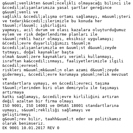
g&uuml;venlikten &ouml;ncelikli olmayacağı bilinci ile
&ccedil;alışanlarımıza yasal şartlar gereğince
g&uuml;venli ve
sağlıklı &ccedil;alışma ortamı sağlamayı, m&uuml;şteri
ve tedarik&ccedil;ilerimizle bu konuda her
t&uuml;rl&uuml; işbirliğini
yapmayı, acil durum ve olası kazalara oluşturduğumuz
eylem ve risk değerlendirme planları ile
s&uuml;rekli hazır olmayı, eksiksiz uygulamayı;
&Ccedil;evre duyarlılığımızı t&uuml;m
&ccedil;alışanlarımızla en &uuml;st d&uuml;zeyde
tutmayı, doğal kaynaklar başta
olmak &uuml;zere kaynakları verimli kullanmayı,
israftan ka&ccedil;ınmayı, faaliyetlerimizle ilgili
&ccedil;evresel
riskleri m&uuml;mk&uuml;n olan azami d&uuml;zeyde
gidermeyi, &ccedil;evre korumaya y&ouml;nelik mevzuat
ve
standartlara uymayı, en &ccedil;evreci taşıma
t&uuml;rlerinden biri olan demiryolu ile taşımayı
artırmaya
katkı sağlamayı, &ccedil;evre kirliliğini artıran
değil azaltan bir firma olmayı
ISO 9001, ISO 14001 ve OHSAS 18001 standartlarına
uymayı, s&uuml;rekliliği sağlamayı ve
geliştirmeyi
g&ouml;rev bilir, taahh&uuml;t eder ve politikamız
olarak benimseriz.