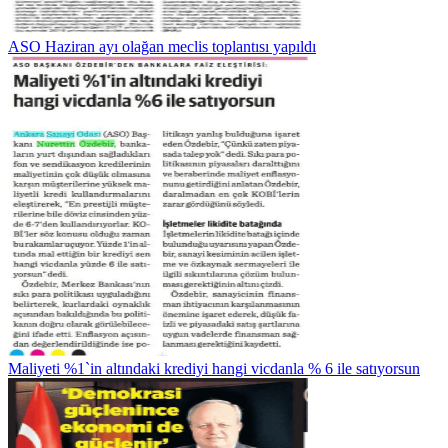
ASO Haziran ayı olağan meclis toplantısı yapıldı
Maliyeti %1`in altındaki krediyi hangi vicdanla % 6 ile satıyorsun