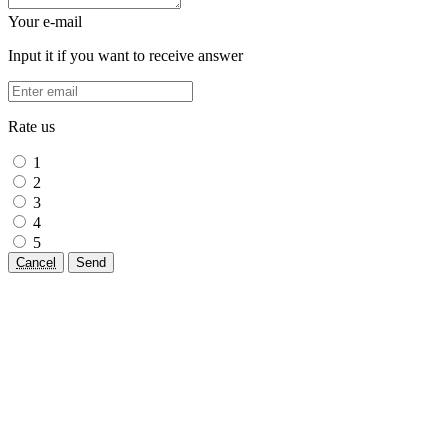
Your e-mail
Input it if you want to receive answer
Rate us
1
2
3
4
5
Cancel
Send