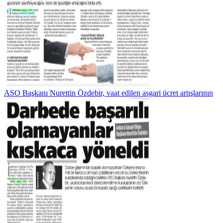
ASO Başkanı Nurettin Özdebir, vaat edilen asgari ücret artışlarının