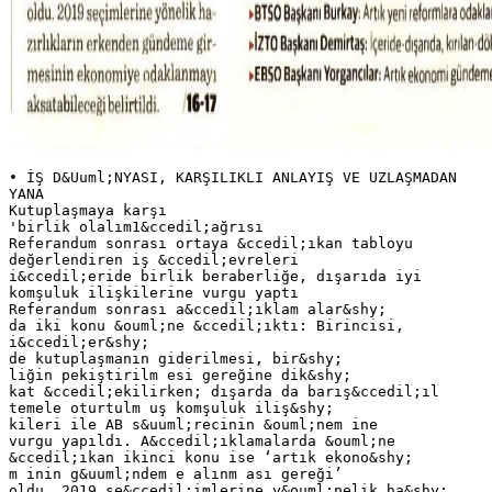
• İŞ D&Uuml;NYASI, KARŞILIKLI ANLAYIŞ VE UZLAŞMADAN
YANA
Kutuplaşmaya karşı
'birlik olalım1&ccedil;ağrısı
Referandum sonrası ortaya &ccedil;ıkan tabloyu
değerlendiren iş &ccedil;evreleri
i&ccedil;eride birlik beraberliğe, dışarıda iyi
komşuluk ilişkilerine vurgu yaptı
Referandum sonrası a&ccedil;ıklam alar&shy;
da iki konu &ouml;ne &ccedil;ıktı: Birincisi,
i&ccedil;er&shy;
de kutuplaşmanın giderilmesi, bir&shy;
liğin pekiştirilm esi gereğine dik&shy;
kat &ccedil;ekilirken; dışarda da barış&ccedil;ıl
temele oturtulm uş komşuluk iliş&shy;
kileri ile AB s&uuml;recinin &ouml;nem ine
vurgu yapıldı. A&ccedil;ıklamalarda &ouml;ne
&ccedil;ıkan ikinci konu ise ‘artık ekono&shy;
m inin g&uuml;ndem e alınm ası gereği’
oldu. 2019 se&ccedil;imlerine y&ouml;nelik ha&shy;