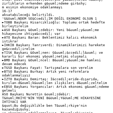
zırlıkların erkenden g&uuml;ndeme gir&shy;
m esinin ekonomiye odaklanmayı
16-17
aksatabileceği belirtildi.
'G&Uuml;NDEM SE&Ccedil;İM DEĞİL EKONOMİ OLSUN 1
►TOBB Başkanı Hisarcıklıoğlu: Toplumu ortak hedefte
birleştirelim
►ASO Başkanı &Ouml;zdebir: Yeni b&uuml;y&uuml;me
hikayesine ihtiya&ccedil; var
►ATO Başkanı Baran: Beklentimiz kalıcı ekonomik
istikrar
►İHKİB Başkanı Tanrıverdi: Dinamiklerimizi harekete
ge&ccedil;irelim
►TİSK Başkanı &Ouml;nen: G&uuml;&ccedil;l&uuml; ve
kararlı bir ekonomi y&ouml;netimi oluşmalı
►BMD Başkanı &Ouml;ncel: B&uuml;y&uuml;me hamlesi
devam edecek
►TGSD Başkanı Fayat: Tartışmalara son verelim
►BTSO Başkanı Burkay: Artık yeni reformlara
odaklanmalıyız
►İZTO Başkanı Demirtaş: İ&ccedil;eride-dışarıda,
kırılan-d&ouml;k&uuml;len ilişkileri d&uuml;zeltelim
►EBSO Başkanı Yorgancılar: Artık ekonomi g&uuml;ndeme
gelmeli
ASO Başkanı Nurettin &ouml;zdebir:
T&Uuml;RKİYE'NİN YENİ B&Uuml;Y&Uuml;ME HİKAYESİNE
İHTİYACI VAR
&quot;Bu değişiklikle ben T&uuml;rkiye'nin
kazandığı&shy;