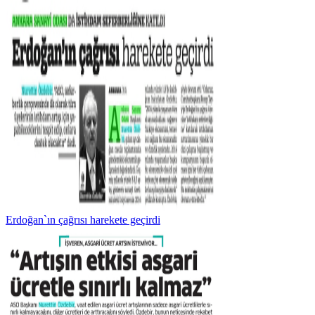
Erdoğan`ın çağrısı harekete geçirdi