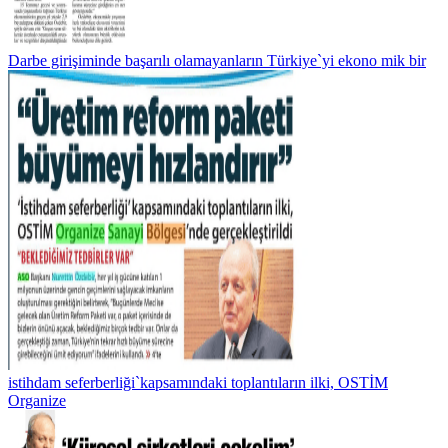
Darbe girişiminde başarılı olamayanların Türkiye`yi ekono mik bir
istihdam seferberliği`kapsamındaki toplantıların ilki, OSTİM
Organize