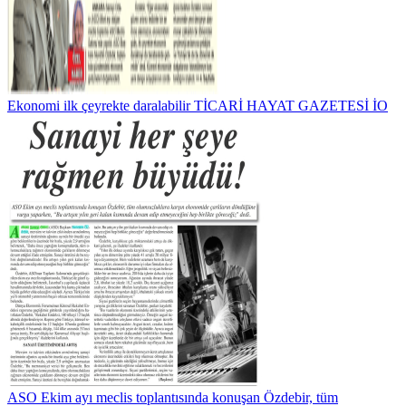
Ekonomi ilk çeyrekte daralabilir TİCARİ HAYAT GAZETESİ İO
ASO Ekim ayı meclis toplantısında konuşan Özdebir, tüm