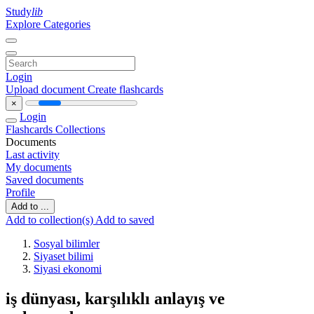
Study
lib
Explore Categories
Login
Upload document
Create flashcards
×
Login
Flashcards
Collections
Documents
Last activity
My documents
Saved documents
Profile
Add to ...
Add to collection(s)
Add to saved
Sosyal bilimler
Siyaset bilimi
Siyasi ekonomi
iş dünyası, karşılıklı anlayış ve