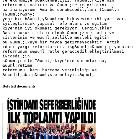
ve ekonomiye odaklanmalıyız. T&uuml;rkiye'nin
reformunu, yatırım ve &uuml;retim ortamını
na inanıyorum. Ama bu sonu&ccedil;ları t&uuml;m
T&uuml;r&shy;
yeni bir b&uuml;y&uuml;me hikayesine ihtiyacı var.
iyileştirecek yapısal reformları ve eğitim
kiye'nin iyi okuması gerekiyor. Gerginlikler
Başta hukuk sistemi olmak &uuml;zere, adli ve
sisteminin ve &ouml;zellikle mesleki eğitim
bu &uuml;lkeye bir fayda getirmeyecektir. Artık
idari yargı reformlarını, işg&uuml;c&uuml; piyasaları
reformunun s&uuml;ratle ger&ccedil;ekleştirilmesi
i&ccedil;in
s&uuml;ratle T&uuml;rkiye'nin sorunlarına,
&uuml;retime
reformunu, kamu harcama verimliliği ve
Related documents