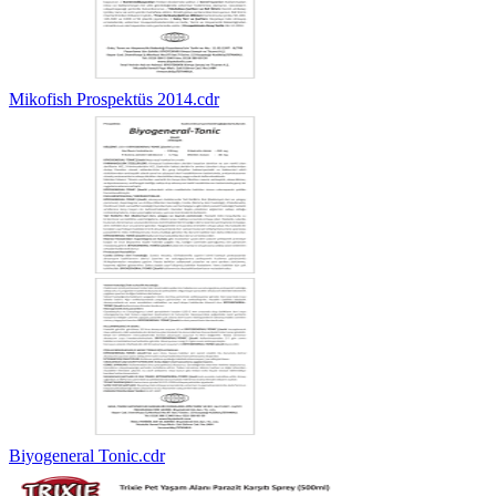
Mikofish Prospektüs 2014.cdr
Biyogeneral Tonic.cdr