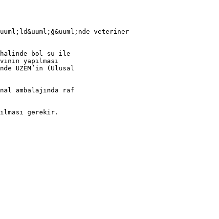
uuml;ld&uuml;ğ&uuml;nde veteriner
halinde bol su ile
vinin yapılması
nde UZEM’in (Ulusal
nal ambalajında raf
ılması gerekir.