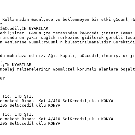
 Kullanmadan &ouml;nce ve beklenmeyen bir etki g&ouml;r&
z.
 İ&Ccedil;İN UYARILAR
edil;ilmez. G&ouml;ze temasından ka&ccedil;ınınız.Temas 
rumunda en yakın sağlık merkezine gidilerek gerekli teda
n yemlerine &uuml;r&uuml;n bulaştırılmamalıdır.Gerektiği
da muhafaza ediniz. Ağız kapalı, a&ccedil;ılmamış, oriji
.
l;İN UYARILAR
mbalaj malzemelerinin &ouml;zel korumalı alanlara boşalt
ur.
 Tic. LTD ŞTİ.
eknokent Binası Kat 4/410 Sel&ccedil;uklu KONYA
Z05 Sel&ccedil;uklu KONYA
 Tic. LTD ŞTİ.
eknokent Binası Kat 4/410 Sel&ccedil;uklu KONYA