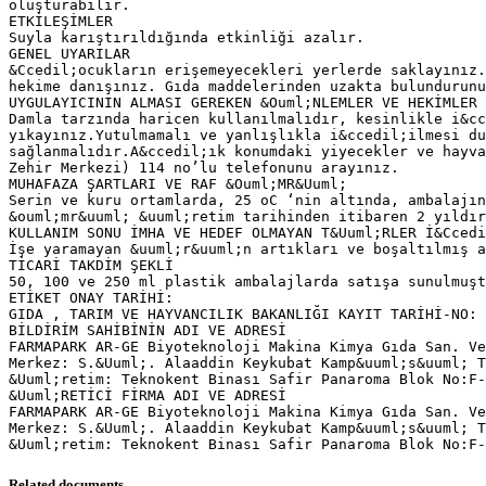
oluşturabilir.
ETKİLEŞİMLER
Suyla karıştırıldığında etkinliği azalır.
GENEL UYARILAR
&Ccedil;ocukların erişemeyecekleri yerlerde saklayınız.
hekime danışınız. Gıda maddelerinden uzakta bulundurunu
UYGULAYICININ ALMASI GEREKEN &Ouml;NLEMLER VE HEKİMLER
Damla tarzında haricen kullanılmalıdır, kesinlikle i&cc
yıkayınız.Yutulmamalı ve yanlışlıkla i&ccedil;ilmesi du
sağlanmalıdır.A&ccedil;ık konumdaki yiyecekler ve hayva
Zehir Merkezi) 114 no’lu telefonunu arayınız.
MUHAFAZA ŞARTLARI VE RAF &Ouml;MR&Uuml;
Serin ve kuru ortamlarda, 25 oC ‘nin altında, ambalajın
&ouml;mr&uuml; &uuml;retim tarihinden itibaren 2 yıldır
KULLANIM SONU İMHA VE HEDEF OLMAYAN T&Uuml;RLER İ&Ccedi
İşe yaramayan &uuml;r&uuml;n artıkları ve boşaltılmış a
TİCARİ TAKDİM ŞEKLİ
50, 100 ve 250 ml plastik ambalajlarda satışa sunulmuşt
ETİKET ONAY TARİHİ:
GIDA , TARIM VE HAYVANCILIK BAKANLIĞI KAYIT TARİHİ-NO:
BİLDİRİM SAHİBİNİN ADI VE ADRESİ
FARMAPARK AR-GE Biyoteknoloji Makina Kimya Gıda San. Ve
Merkez: S.&Uuml;. Alaaddin Keykubat Kamp&uuml;s&uuml; T
&Uuml;retim: Teknokent Binası Safir Panaroma Blok No:F-
&Uuml;RETİCİ FİRMA ADI VE ADRESİ
FARMAPARK AR-GE Biyoteknoloji Makina Kimya Gıda San. Ve
Merkez: S.&Uuml;. Alaaddin Keykubat Kamp&uuml;s&uuml; T
Related documents