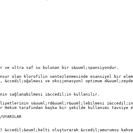
r ve ultra saf su bulunan bir s&uuml;spansiyondur.
nsur olan klorofilin sentezlenmesinde esansiyel bir elem
, &ccedil;oğalması ve oksijenasyon) optimum d&uuml;zeyde
nin sağlanabilmesi i&ccedil;in kullanılır.
liyetlerinin s&uuml;rd&uuml;r&uuml;lebilmesi i&ccedil;in
r Hekim tarafından başka bir şekilde kullanımı tavsiye e
/UYARILAR
) &ccedil;&ouml;kelti oluşturarak &ccedil;amurumsu kahve