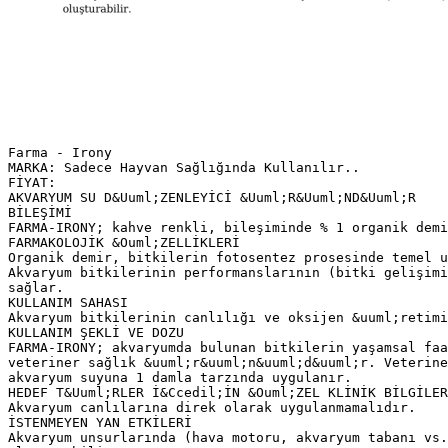
Farma - Irony
MARKA: Sadece Hayvan Sağlığında Kullanılır..
FİYAT:
AKVARYUM SU D&Uuml;ZENLEYİCİ &Uuml;R&Uuml;ND&Uuml;R
BİLEŞİMİ
FARMA-IRONY; kahve renkli, bileşiminde % 1 organik demi
FARMAKOLOJİK &Ouml;ZELLİKLERİ
Organik demir, bitkilerin fotosentez prosesinde temel u
Akvaryum bitkilerinin performanslarının (bitki gelişimi
sağlar.
KULLANIM SAHASI
Akvaryum bitkilerinin canlılığı ve oksijen &uuml;retimi
KULLANIM ŞEKLİ VE DOZU
FARMA-IRONY; akvaryumda bulunan bitkilerin yaşamsal faa
veteriner sağlık &uuml;r&uuml;n&uuml;d&uuml;r. Veterine
akvaryum suyuna 1 damla tarzında uygulanır.
HEDEF T&Uuml;RLER İ&Ccedil;İN &Ouml;ZEL KLİNİK BİLGİLER
Akvaryum canlılarına direk olarak uygulanmamalıdır.
İSTENMEYEN YAN ETKİLERİ
Akvaryum unsurlarında (hava motoru, akvaryum tabanı vs.