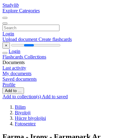
Study
lib
Explore Categories
Login
Upload document
Create flashcards
×
Login
Flashcards
Collections
Documents
Last activity
My documents
Saved documents
Profile
Add to ...
Add to collection(s)
Add to saved
Bilim
Biyoloji
Hücre biyolojisi
Fotosentez
Farma - Irony - Farmapark Ar